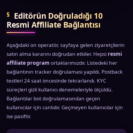
Editörün Doğruladığı 10
Resmi Affiliate Bağlantısı
Aşağıdaki on operatör, sayfaya gelen ziyaretçilerin
satın alma kararını doğrudan etkiler. Hepsi
resmi
affiliate program
ortaklarımızdır. Listedeki her
bağlantının tracker doğrulaması yapıldı. Postback
testleri 24 saat öncesinde tekrarlandı. KYC
süreçleri gizli kullanıcı denemeleriyle ölçüldü.
Bağlantılar bot doğrulamasından geçen
kullanıcılar için canlıdır. Geçmeyen kullanıcılar için
ise pasiftir.