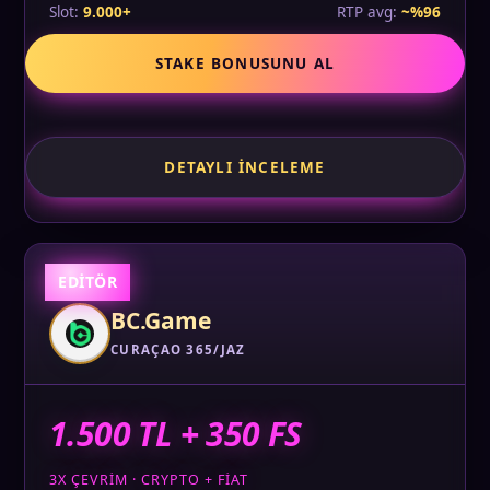
Slot:
9.000+
RTP avg:
~%96
STAKE BONUSUNU AL
DETAYLI İNCELEME
EDİTÖR
BC.Game
CURAÇAO 365/JAZ
1.500 TL + 350 FS
3X ÇEVRIM · CRYPTO + FIAT