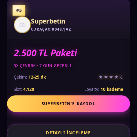
#5
Superbetin
SB
CURAÇAO 8048/JAZ
2.500 TL Paketi
5X ÇEVRIM · 7 GÜN GEÇERLI
★★★★½
Çekim:
12-25 dk
Slot:
4.120
Loyalty:
10 kademe
SUPERBETIN'E KAYDOL
DETAYLI İNCELEME