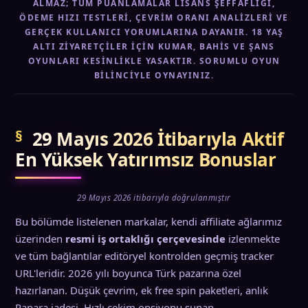
ALMAZ; TÜM PUANLAMALAR LISANS ŞEFFAFLIĞI,
ÖDEME HIZI TESTLERI, ÇEVRIM ORANI ANALIZLERI VE
GERÇEK KULLANICI YORUMLARINA DAYANIR. 18 YAŞ
ALTI ZIYARETÇILER IÇIN KUMAR, BAHIS VE ŞANS
OYUNLARI KESINLIKLE YASAKTIR. SORUMLU OYUN
BILINCIYLE OYNAYINIZ.
29 Mayıs 2026 İtibarıyla Aktif
En Yüksek Yatırımsız Bonuslar
29 Mayıs 2026 itibarıyla doğrulanmıştır
Bu bölümde listelenen markalar, kendi affiliate ağlarımız
üzerinden
resmi iş ortaklığı çerçevesinde
izlenmekte
ve tüm bağlantılar editöryel kontrolden geçmiş tracker
URL'leridir. 2026 yılı boyunca Türk pazarına özel
hazırlanan. Düşük çevrim, ek free spin paketleri, anlık
Papara iadesi. Hızlı çekim opsiyonu sunan