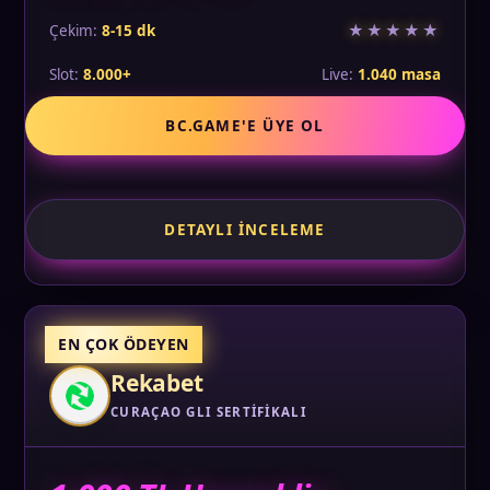
★★★★★
Çekim:
8-15 dk
Slot:
8.000+
Live:
1.040 masa
BC.GAME'E ÜYE OL
DETAYLI İNCELEME
EN ÇOK ÖDEYEN
Rekabet
CURAÇAO GLI SERTIFIKALI