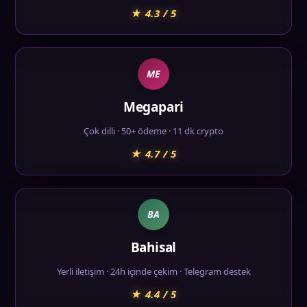
★ 4.3 / 5
Megapari
Çok dilli · 50+ ödeme · 11 dk crypto
★ 4.7 / 5
Bahisal
Yerli iletişim · 24h içinde çekim · Telegram destek
★ 4.4 / 5