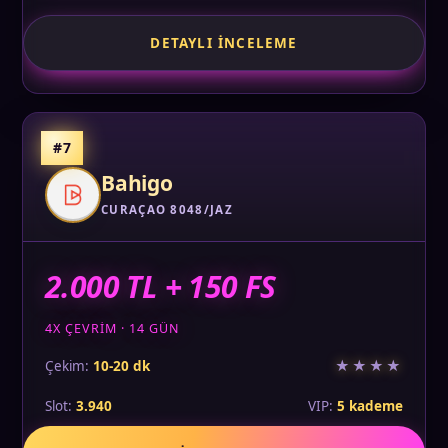
DETAYLI İNCELEME
#7
Bahigo
CURAÇAO 8048/JAZ
2.000 TL + 150 FS
4X ÇEVRIM · 14 GÜN
★★★★
Çekim:
10-20 dk
Slot:
3.940
VIP:
5 kademe