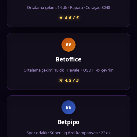
Ortalama çekim: 14 dk · Papara · Curaçao 8048
★ 4.6 / 5
Betoffice
Ortalama çekim: 18 dk · Havale + USDT · 4x çevrim
★ 4.5 / 5
Betpipo
Spor odaklı · Süper Lig özel kampanyası · 22 dk