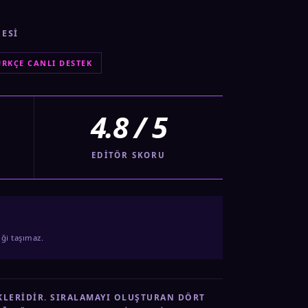
ESI
ÜRKÇE CANLI DESTEK
4.8 / 5
EDITÖR SKORU
iği taşımaz.
NKLERIDIR. SIRALAMAYI OLUŞTURAN DÖRT