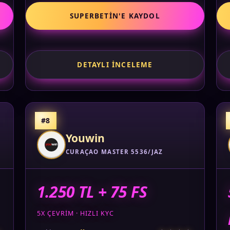
SUPERBETIN'E KAYDOL
DETAYLI İNCELEME
#8
Youwin
CURAÇAO MASTER 5536/JAZ
1.250 TL + 75 FS
5X ÇEVRIM · HIZLI KYC