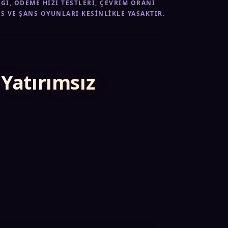
I, ÖDEME HIZI TESTLERI, ÇEVRIM ORANI
IS VE ŞANS OYUNLARI KESINLIKLE YASAKTIR.
 Yatırımsız