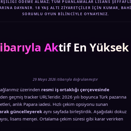
ŞILIĞI ÖDEME ALMAZ; TÜM PUANLAMALAR LISANS ŞEFFAFLIĞ
INA DAYANIR. 18 YAŞ ALTI ZIYARETÇILER IÇIN KUMAR, BAH
SORUMLU OYUN BILINCIYLE OYNAYINIZ.
ibarıyla Aktif En Yüksek
29 Mayıs 2026 itibarıyla doğrulanmıştır
e ağlarımız üzerinden
resmi iş ortaklığı çerçevesinde
den geçmiş tracker URL'leridir. 2026 yılı boyunca Türk pazarına
etleri, anlık Papara iadesi. Hızlı çekim opsiyonu sunan
larak güncelleyerek
aynı sayfada birleştirdik. Aşağıdaki dokuz
ayısı, lisans menşei. Ortalama çekim süresi gibi karar verirken