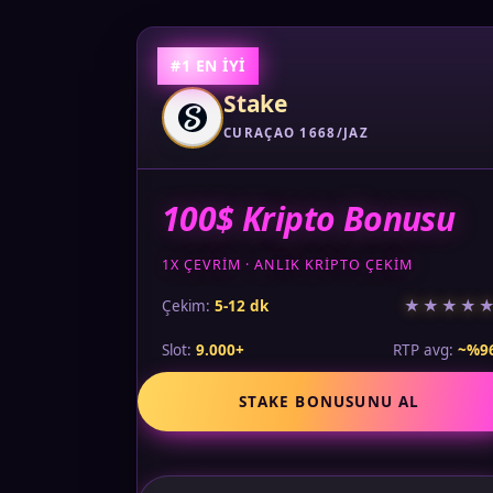
#1 EN İYİ
Stake
CURAÇAO 1668/JAZ
100$ Kripto Bonusu
1X ÇEVRIM · ANLIK KRIPTO ÇEKIM
★★★★
Çekim:
5-12 dk
Slot:
9.000+
RTP avg:
~%9
STAKE BONUSUNU AL