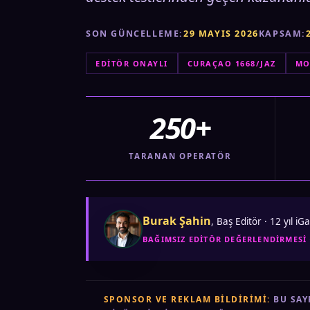
SON GÜNCELLEME:
29 MAYIS 2026
KAPSAM:
EDITÖR ONAYLI
CURAÇAO 1668/JAZ
MO
250+
TARANAN OPERATÖR
Burak Şahin
, Baş Editör · 12 yıl i
BAĞIMSIZ EDITÖR DEĞERLENDIRMESI
SPONSOR VE REKLAM BILDIRIMI:
BU SAY