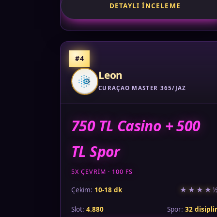
DETAYLI İNCELEME
#4
Leon
CURAÇAO MASTER 365/JAZ
750 TL Casino + 500
TL Spor
5X ÇEVRIM · 100 FS
★★★★
Çekim:
10-18 dk
Slot:
4.880
Spor:
32 disipli