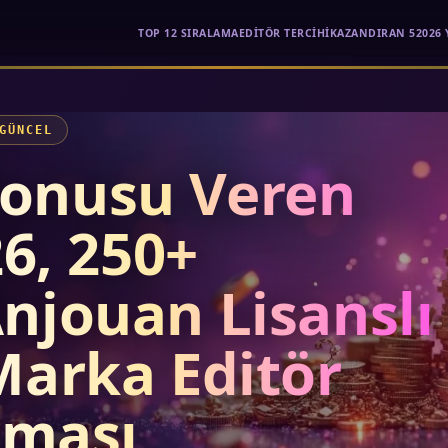
TOP 12 SIRALAMA
EDITÖR TERCIHI
KAZANDIRAN 5
2026 
GÜNCEL
onusu Veren
26, 250+
njouan Lisanslı
Marka Editör
rması