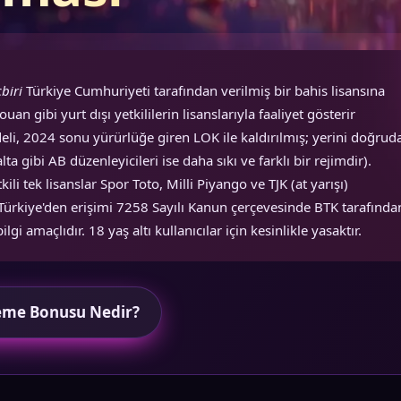
çbiri
Türkiye Cumhuriyeti tarafından verilmiş bir bahis lisansına
n gibi yurt dışı yetkililerin lisanslarıyla faaliyet gösterir
eli, 2024 sonu yürürlüğe giren LOK ile kaldırılmış; yerini doğrud
a gibi AB düzenleyicileri ise daha sıkı ve farklı bir rejimdir).
ili tek lisanslar Spor Toto, Milli Piyango ve TJK (at yarışı)
 Türkiye'den erişimi 7258 Sayılı Kanun çerçevesinde BTK tarafında
lgi amaçlıdır. 18 yaş altı kullanıcılar için kesinlikle yasaktır.
me Bonusu Nedir?