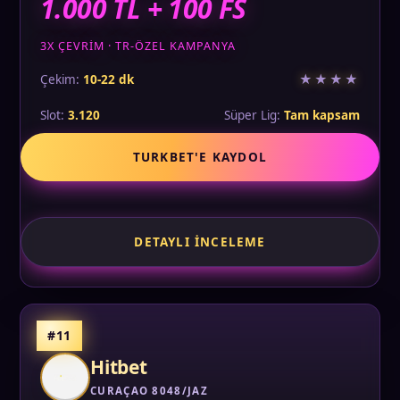
1.000 TL + 100 FS
3X ÇEVRIM · TR-ÖZEL KAMPANYA
★★★★
Çekim:
10-22 dk
Slot:
3.120
Süper Lig:
Tam kapsam
TURKBET'E KAYDOL
DETAYLI İNCELEME
#11
Hitbet
CURAÇAO 8048/JAZ