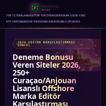
BonusVeren
F
ATLAS
TOP 12 SIRALAMA
EDITÖR TERCIHI
KAZANDIRAN 5
2026 YENİ
RTP VERITABANI
VIP PROGRAMLARI
SORUMLU OYUN
SSS
2026 EDITÖR KARŞILAŞTIRMASI ·
GÜNCEL
Deneme Bonusu
Veren Siteler 2026,
250+
Curaçao/Anjouan
Lisanslı Offshore
Marka Editör
Karşılaştırması