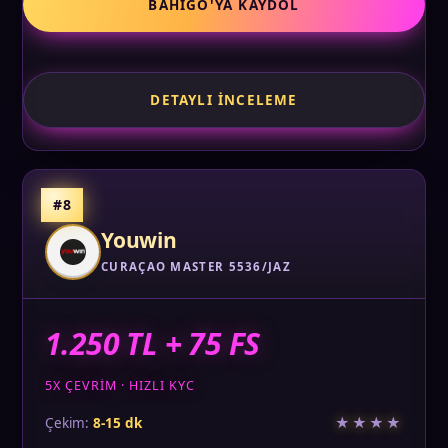
BAHIGO'YA KAYDOL
DETAYLI İNCELEME
#8
Youwin
CURAÇAO MASTER 5536/JAZ
1.250 TL + 75 FS
5X ÇEVRIM · HIZLI KYC
★★★★
Çekim:
8-15 dk