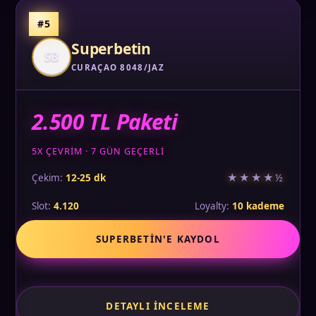
#5
Superbetin
SB
CURAÇAO 8048/JAZ
2.500 TL Paketi
5X ÇEVRIM · 7 GÜN GEÇERLI
★★★★½
Çekim:
12-25 dk
Slot:
4.120
Loyalty:
10 kademe
SUPERBETIN'E KAYDOL
DETAYLI İNCELEME