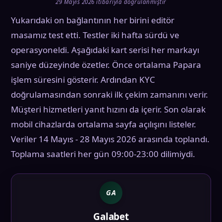
29 Mayıs 2026 itibarıyla doğrulanmıştır
Yukarıdaki on bağlantının her birini editör
masamız test etti. Testler iki hafta sürdü ve
operasyoneldi. Aşağıdaki kart serisi her markayı
saniye düzeyinde özetler. Önce ortalama Papara
işlem süresini gösterir. Ardından KYC
doğrulamasından sonraki ilk çekim zamanını verir.
Müşteri hizmetleri yanıt hızını da içerir. Son olarak
mobil cihazlarda ortalama sayfa açılışını listeler.
Veriler 14 Mayıs - 28 Mayıs 2026 arasında toplandı.
Toplama saatleri her gün 09:00-23:00 dilimiydi.
Galabet