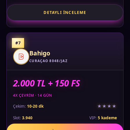
DETAYLI İNCELEME
#7
Bahigo
CURAÇAO 8048/JAZ
2.000 TL + 150 FS
4X ÇEVRIM · 14 GÜN
★★★★
Çekim:
10-20 dk
Slot:
3.940
VIP:
5 kademe