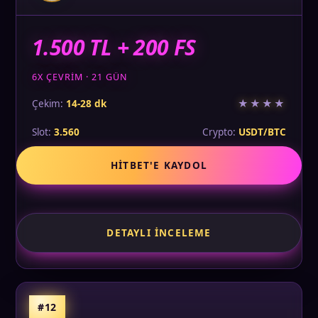
1.500 TL + 200 FS
6X ÇEVRIM · 21 GÜN
★★★★
Çekim:
14-28 dk
Slot:
3.560
Crypto:
USDT/BTC
HITBET'E KAYDOL
DETAYLI İNCELEME
#12