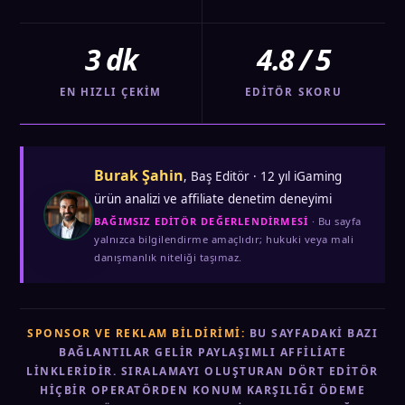
3 dk
4.8 / 5
EN HIZLI ÇEKIM
EDITÖR SKORU
Burak Şahin
, Baş Editör · 12 yıl iGaming
ürün analizi ve affiliate denetim deneyimi
BAĞIMSIZ EDITÖR DEĞERLENDIRMESI
· Bu sayfa
yalnızca bilgilendirme amaçlıdır; hukuki veya mali
danışmanlık niteliği taşımaz.
SPONSOR VE REKLAM BILDIRIMI:
BU SAYFADAKI BAZI
BAĞLANTILAR GELIR PAYLAŞIMLI AFFILIATE
LINKLERIDIR. SIRALAMAYI OLUŞTURAN DÖRT EDITÖR
HIÇBIR OPERATÖRDEN KONUM KARŞILIĞI ÖDEME