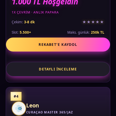
1.000 TL Hoşgeldin
1X ÇEVRIM · ANLIK PAPARA
★★★★★
Çekim:
3-8 dk
Slot:
5.500+
Maks. günlük:
250k TL
REKABET'E KAYDOL
DETAYLI İNCELEME
#4
Leon
CURAÇAO MASTER 365/JAZ