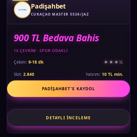
Padişahbet
CURAÇAO MASTER 5536/JAZ
900 TL Bedava Bahis
1X ÇEVRIM · SPOR ODAKLI
★★★½
Çekim:
9-18 dk
Slot:
2.840
Yatırım:
10 TL min.
PADIŞAHBET'E KAYDOL
DETAYLI İNCELEME