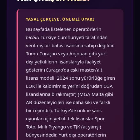
YASAL ÇERÇEVE, ÖNEMLI UYARI
Bu sayfada listelenen operatörlerin
hiçbiri
Türkiye Cumhuriyeti tarafından
verilmiş bir bahis lisansına sahip değildir.
Tümü Curaçao veya Anjouan gibi yurt
dışı yetkililerin lisanslarıyla faaliyet
gösterir (Curaçao'da eski master/alt
lisans modeli, 2024 sonu yürürlüğe giren
LOK ile kaldırılmış; yerini doğrudan CGA
lisanslarına bırakmıştır) (MGA Malta gibi
AB düzenleyicileri ise daha sıkı ve farklı
bir rejimdir). Türkiye'de online şans
oyunları için yetkili tek lisanslar Spor
Toto, Milli Piyango ve TJK (at yarışı)
bünyesindedir. Yurt dışı operatörlerin