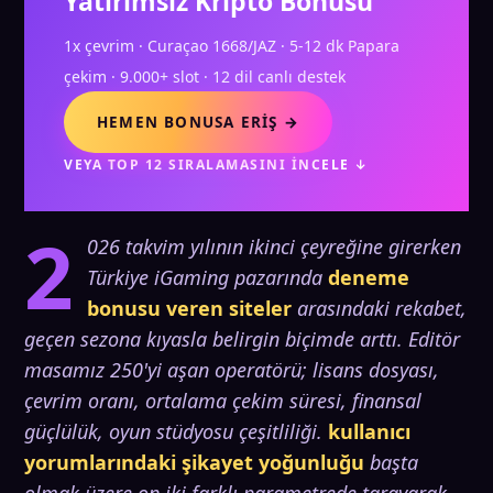
Yatırımsız Kripto Bonusu
1x çevrim · Curaçao 1668/JAZ · 5-12 dk Papara
çekim · 9.000+ slot · 12 dil canlı destek
HEMEN BONUSA ERIŞ →
VEYA TOP 12 SIRALAMASINI INCELE ↓
2
026 takvim yılının ikinci çeyreğine girerken
Türkiye iGaming pazarında
deneme
bonusu veren siteler
arasındaki rekabet,
geçen sezona kıyasla belirgin biçimde arttı. Editör
masamız 250'yi aşan operatörü; lisans dosyası,
çevrim oranı, ortalama çekim süresi, finansal
güçlülük, oyun stüdyosu çeşitliliği.
kullanıcı
yorumlarındaki şikayet yoğunluğu
başta