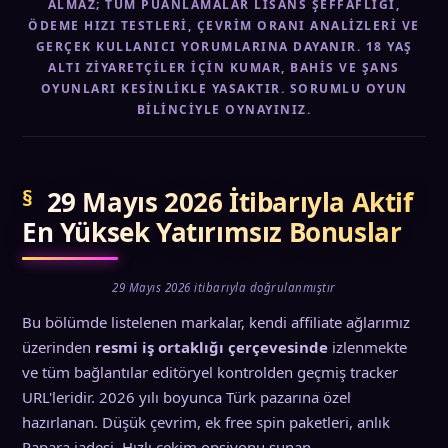
ALMAZ; TÜM PUANLAMALAR LISANS ŞEFFAFLIĞI,
ÖDEME HIZI TESTLERI, ÇEVRIM ORANI ANALIZLERI VE
GERÇEK KULLANICI YORUMLARINA DAYANIR. 18 YAŞ
ALTI ZIYARETÇILER IÇIN KUMAR, BAHIS VE ŞANS
OYUNLARI KESINLIKLE YASAKTIR. SORUMLU OYUN
BILINCIYLE OYNAYINIZ.
29 Mayıs 2026 İtibarıyla Aktif
En Yüksek Yatırımsız Bonuslar
29 Mayıs 2026 itibarıyla doğrulanmıştır
Bu bölümde listelenen markalar, kendi affiliate ağlarımız
üzerinden
resmi iş ortaklığı çerçevesinde
izlenmekte
ve tüm bağlantılar editöryel kontrolden geçmiş tracker
URL'leridir. 2026 yılı boyunca Türk pazarına özel
hazırlanan. Düşük çevrim, ek free spin paketleri, anlık
Papara iadesi. Hızlı çekim opsiyonu sunan