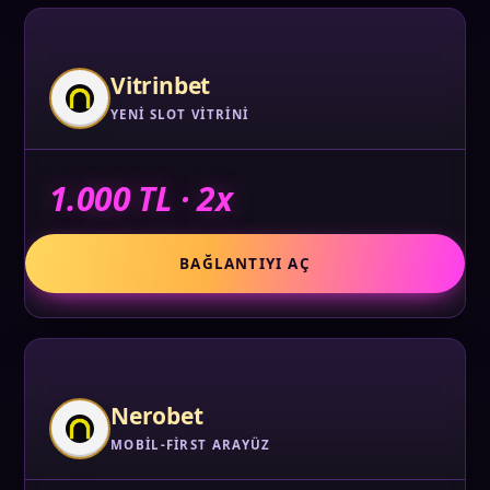
Vitrinbet
YENI SLOT VITRINI
1.000 TL · 2x
BAĞLANTIYI AÇ
Nerobet
MOBIL-FIRST ARAYÜZ