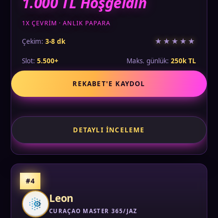
1.000 TL Hoşgeldin
1X ÇEVRIM · ANLIK PAPARA
★★★★★
Çekim:
3-8 dk
Slot:
5.500+
Maks. günlük:
250k TL
REKABET'E KAYDOL
DETAYLI İNCELEME
#4
Leon
CURAÇAO MASTER 365/JAZ