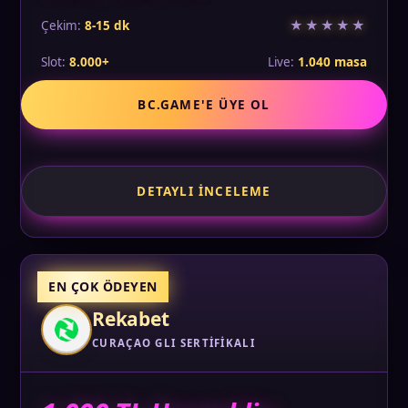
★★★★★
Çekim:
8-15 dk
Slot:
8.000+
Live:
1.040 masa
BC.GAME'E ÜYE OL
DETAYLI İNCELEME
EN ÇOK ÖDEYEN
Rekabet
CURAÇAO GLI SERTIFIKALI