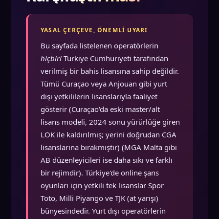
YASAL ÇERÇEVE, ÖNEMLI UYARI
Bu sayfada listelenen operatörlerin
hiçbiri
Türkiye Cumhuriyeti tarafından
verilmiş bir bahis lisansına sahip değildir.
Tümü Curaçao veya Anjouan gibi yurt
dışı yetkililerin lisanslarıyla faaliyet
gösterir (Curaçao'da eski master/alt
lisans modeli, 2024 sonu yürürlüğe giren
LOK ile kaldırılmış; yerini doğrudan CGA
lisanslarına bırakmıştır) (MGA Malta gibi
AB düzenleyicileri ise daha sıkı ve farklı
bir rejimdir). Türkiye'de online şans
oyunları için yetkili tek lisanslar Spor
Toto, Milli Piyango ve TJK (at yarışı)
bünyesindedir. Yurt dışı operatörlerin