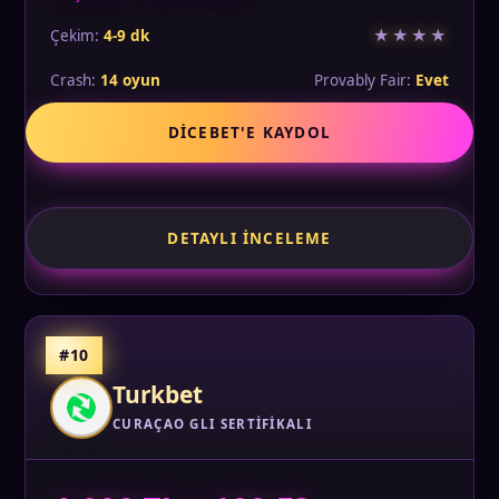
★★★★
Çekim:
4-9 dk
Crash:
14 oyun
Provably Fair:
Evet
DICEBET'E KAYDOL
DETAYLI İNCELEME
#10
Turkbet
CURAÇAO GLI SERTIFIKALI