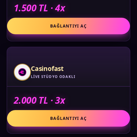
1.500 TL · 4x
BAĞLANTIYI AÇ
Casinofast
LIVE STÜDYO ODAKLI
2.000 TL · 3x
BAĞLANTIYI AÇ