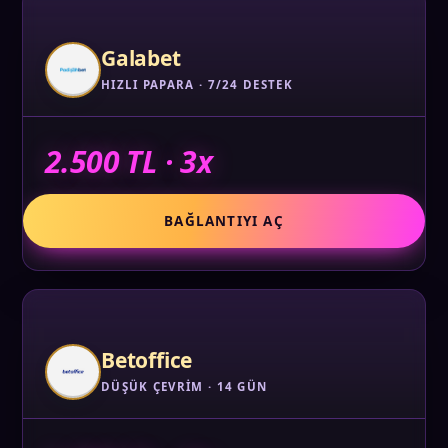
Galabet
HIZLI PAPARA · 7/24 DESTEK
2.500 TL · 3x
BAĞLANTIYI AÇ
Betoffice
DÜŞÜK ÇEVRIM · 14 GÜN