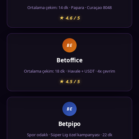
Ortalama çekim: 14 dk · Papara · Curaçao 8048
★ 4.6 / 5
Betoffice
Ortalama çekim: 18 dk · Havale + USDT · 4x çevrim
★ 4.5 / 5
Betpipo
Spor odaklı · Süper Lig özel kampanyası · 22 dk