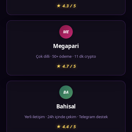
★ 4.3 / 5
Megapari
Çok dilli · 50+ ödeme · 11 dk crypto
★ 4.7 / 5
Bahisal
Yerli iletişim · 24h içinde çekim · Telegram destek
★ 4.4 / 5