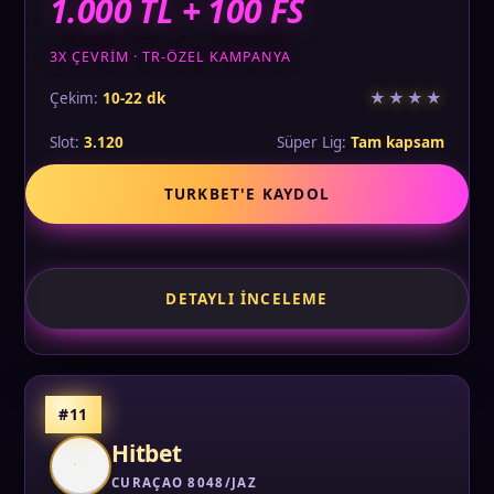
1.000 TL + 100 FS
3X ÇEVRIM · TR-ÖZEL KAMPANYA
★★★★
Çekim:
10-22 dk
Slot:
3.120
Süper Lig:
Tam kapsam
TURKBET'E KAYDOL
DETAYLI İNCELEME
#11
Hitbet
CURAÇAO 8048/JAZ