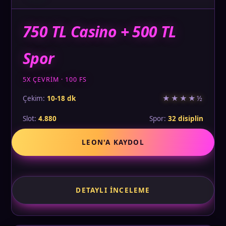
750 TL Casino + 500 TL
Spor
5X ÇEVRIM · 100 FS
★★★★½
Çekim:
10-18 dk
Slot:
4.880
Spor:
32 disiplin
LEON'A KAYDOL
DETAYLI İNCELEME