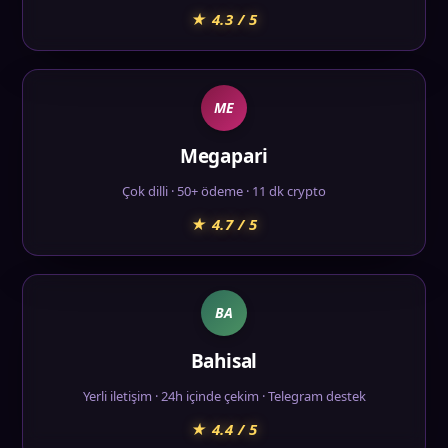
★ 4.3 / 5
Megapari
Çok dilli · 50+ ödeme · 11 dk crypto
★ 4.7 / 5
Bahisal
Yerli iletişim · 24h içinde çekim · Telegram destek
★ 4.4 / 5