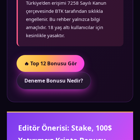
Türkiye'den erişimi 7258 Sayılı Kanun
çerçevesinde BTK tarafından sıklıkla
engellenir. Bu rehber yalnızca bilgi
amaçlıdır. 18 yaş altı kullanıcılar için
kesinlikle yasaktır.
🔥 Top 12 Bonusu Gör
Deneme Bonusu Nedir?
Editör Önerisi: Stake, 100$