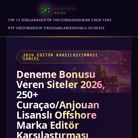
BonusVeren
F
ATLAS
TOP 12 SIRALAMA
EDITÖR TERCIHI
KAZANDIRAN 5
2026 YENİ
RTP VERITABANI
VIP PROGRAMLARI
SORUMLU OYUN
SSS
2026 EDITÖR KARŞILAŞTIRMASI ·
GÜNCEL
Deneme Bonusu
Veren Siteler 2026,
250+
Curaçao/Anjouan
Lisanslı Offshore
Marka Editör
Karşılaştırması