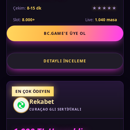
★★★★★
Çekim:
8-15 dk
Slot:
8.000+
Live:
1.040 masa
BC.GAME'E ÜYE OL
DETAYLI İNCELEME
EN ÇOK ÖDEYEN
Rekabet
CURAÇAO GLI SERTIFIKALI