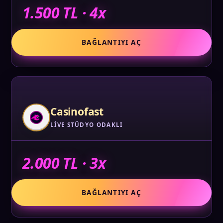
1.500 TL · 4x
BAĞLANTIYI AÇ
Casinofast
LIVE STÜDYO ODAKLI
2.000 TL · 3x
BAĞLANTIYI AÇ