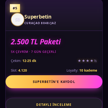
#5
Superbetin
SB
CURAÇAO 8048/JAZ
2.500 TL Paketi
5X ÇEVRIM · 7 GÜN GEÇERLI
★★★★½
Çekim:
12-25 dk
Slot:
4.120
Loyalty:
10 kademe
SUPERBETIN'E KAYDOL
DETAYLI İNCELEME