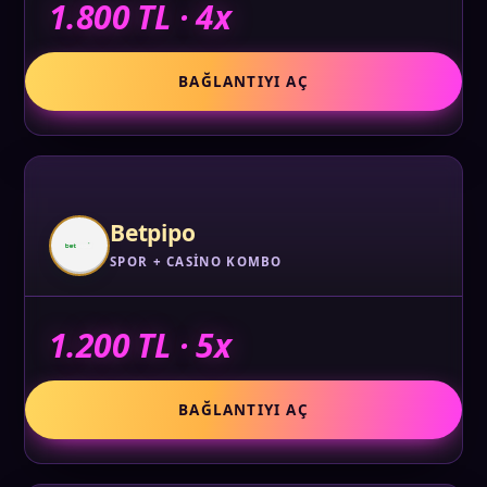
1.800 TL · 4x
BAĞLANTIYI AÇ
Betpipo
SPOR + CASINO KOMBO
1.200 TL · 5x
BAĞLANTIYI AÇ