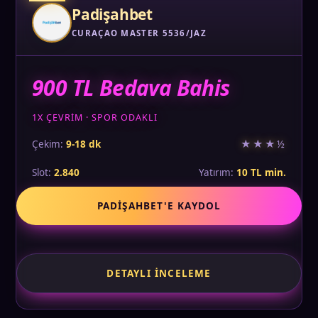
Padişahbet
CURAÇAO MASTER 5536/JAZ
900 TL Bedava Bahis
1X ÇEVRIM · SPOR ODAKLI
★★★½
Çekim:
9-18 dk
Slot:
2.840
Yatırım:
10 TL min.
PADIŞAHBET'E KAYDOL
DETAYLI İNCELEME