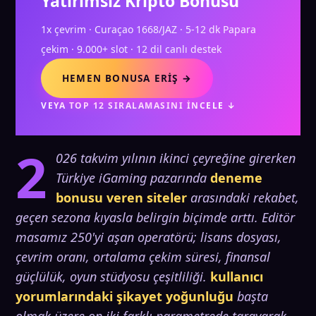
Yatırımsız Kripto Bonusu
1x çevrim · Curaçao 1668/JAZ · 5-12 dk Papara
çekim · 9.000+ slot · 12 dil canlı destek
HEMEN BONUSA ERIŞ →
VEYA TOP 12 SIRALAMASINI INCELE ↓
2
026 takvim yılının ikinci çeyreğine girerken
Türkiye iGaming pazarında
deneme
bonusu veren siteler
arasındaki rekabet,
geçen sezona kıyasla belirgin biçimde arttı. Editör
masamız 250'yi aşan operatörü; lisans dosyası,
çevrim oranı, ortalama çekim süresi, finansal
güçlülük, oyun stüdyosu çeşitliliği.
kullanıcı
yorumlarındaki şikayet yoğunluğu
başta