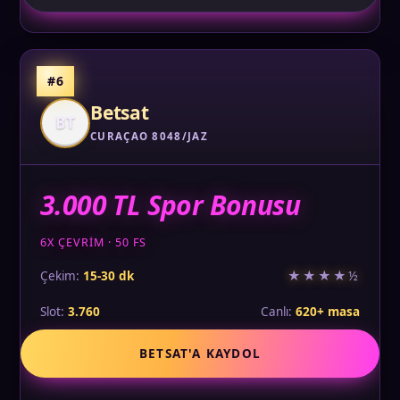
#6
Betsat
BT
CURAÇAO 8048/JAZ
3.000 TL Spor Bonusu
6X ÇEVRIM · 50 FS
★★★★½
Çekim:
15-30 dk
Slot:
3.760
Canlı:
620+ masa
BETSAT'A KAYDOL