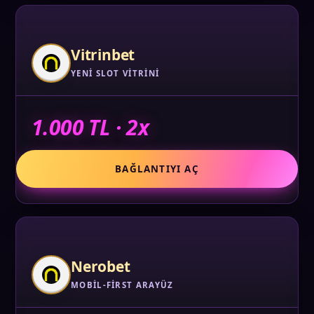
Vitrinbet
YENI SLOT VITRINI
1.000 TL · 2x
BAĞLANTIYI AÇ
Nerobet
MOBIL-FIRST ARAYÜZ