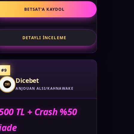
BETSAT'A KAYDOL
DETAYLI İNCELEME
#9
Dicebet
ANJOUAN ALSI/KAHNAWAKE
500 TL + Crash %50
iade