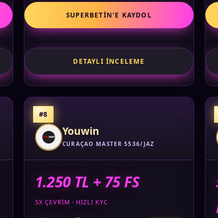
SUPERBETIN'E KAYDOL
DETAYLI İNCELEME
#8
Youwin
CURAÇAO MASTER 5536/JAZ
1.250 TL + 75 FS
5X ÇEVRIM · HIZLI KYC