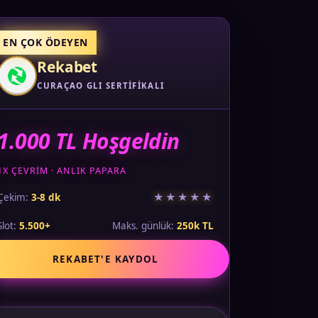
EN ÇOK ÖDEYEN
Rekabet
CURAÇAO GLI SERTIFIKALI
1.000 TL Hoşgeldin
1X ÇEVRIM · ANLIK PAPARA
★★★★★
Çekim:
3-8 dk
Slot:
5.500+
Maks. günlük:
250k TL
REKABET'E KAYDOL