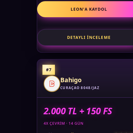
LEON'A KAYDOL
DETAYLI İNCELEME
#7
Bahigo
CURAÇAO 8048/JAZ
2.000 TL + 150 FS
4X ÇEVRIM · 14 GÜN