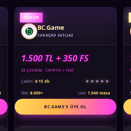
EDİTÖR
BC.Game
CURAÇAO 365/JAZ
1.500 TL + 350 FS
3X ÇEVRIM · CRYPTO + FIAT
★
★★★★★
Çekim:
8-15 dk
6
Slot:
8.000+
Live:
1.040 masa
BC.GAME'E ÜYE OL