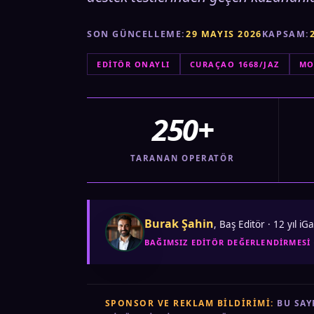
SON GÜNCELLEME:
29 MAYIS 2026
KAPSAM:
EDITÖR ONAYLI
CURAÇAO 1668/JAZ
MO
250+
TARANAN OPERATÖR
Burak Şahin
, Baş Editör · 12 yıl i
BAĞIMSIZ EDITÖR DEĞERLENDIRMESI
SPONSOR VE REKLAM BILDIRIMI:
BU SAY