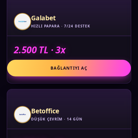
Galabet
HIZLI PAPARA · 7/24 DESTEK
2.500 TL · 3x
BAĞLANTIYI AÇ
Betoffice
DÜŞÜK ÇEVRIM · 14 GÜN