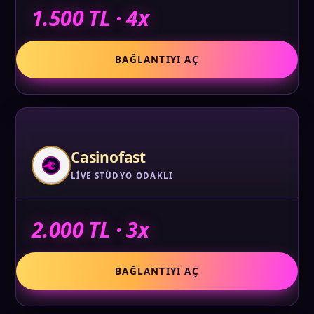
1.500 TL · 4x
BAĞLANTIYI AÇ
Casinofast
LIVE STÜDYO ODAKLI
2.000 TL · 3x
BAĞLANTIYI AÇ