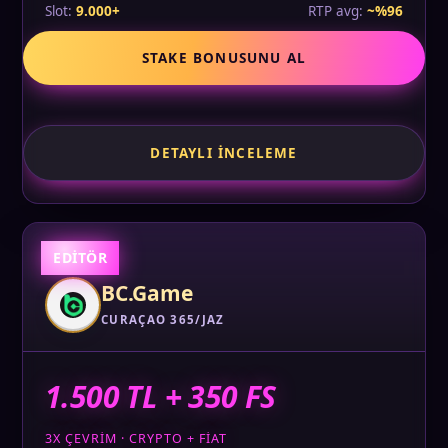
Slot:
9.000+
RTP avg:
~%96
STAKE BONUSUNU AL
DETAYLI İNCELEME
EDİTÖR
BC.Game
CURAÇAO 365/JAZ
1.500 TL + 350 FS
3X ÇEVRIM · CRYPTO + FIAT