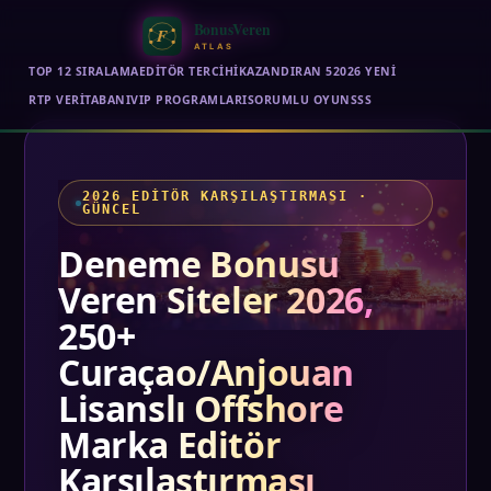
BonusVeren
F
ATLAS
TOP 12 SIRALAMA
EDITÖR TERCIHI
KAZANDIRAN 5
2026 YENİ
RTP VERITABANI
VIP PROGRAMLARI
SORUMLU OYUN
SSS
2026 EDITÖR KARŞILAŞTIRMASI ·
GÜNCEL
Deneme Bonusu
Veren Siteler 2026,
250+
Curaçao/Anjouan
Lisanslı Offshore
Marka Editör
Karşılaştırması