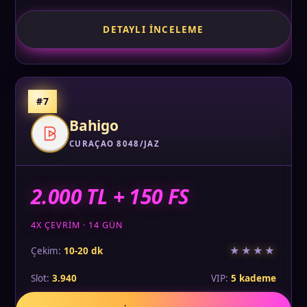
DETAYLI İNCELEME
#7
Bahigo
CURAÇAO 8048/JAZ
2.000 TL + 150 FS
4X ÇEVRIM · 14 GÜN
★★★★
Çekim:
10-20 dk
Slot:
3.940
VIP:
5 kademe