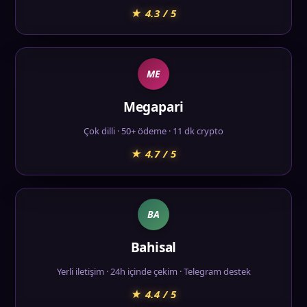
★ 4.3 / 5
Megapari
Çok dilli · 50+ ödeme · 11 dk crypto
★ 4.7 / 5
Bahisal
Yerli iletişim · 24h içinde çekim · Telegram destek
★ 4.4 / 5