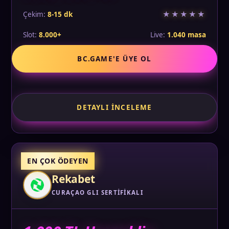
★★★★★
Çekim:
8-15 dk
Slot:
8.000+
Live:
1.040 masa
BC.GAME'E ÜYE OL
DETAYLI İNCELEME
EN ÇOK ÖDEYEN
Rekabet
CURAÇAO GLI SERTIFIKALI