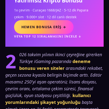
Yatırımsız Kripto Bonusu
1x çevrim · Curaçao 1668/JAZ · 5-12 dk Papara
çekim · 9.000+ slot · 12 dil canlı destek
HEMEN BONUSA ERIŞ →
VEYA TOP 12 SIRALAMASINI INCELE ↓
2
026 takvim yılının ikinci çeyreğine girerken
Türkiye iGaming pazarında
deneme
bonusu veren siteler
arasındaki rekabet,
geçen sezona kıyasla belirgin biçimde arttı. Editör
masamız 250'yi aşan operatörü; lisans dosyası,
çevrim oranı, ortalama çekim süresi, finansal
güçlülük, oyun stüdyosu çeşitliliği.
kullanıcı
yorumlarındaki şikayet yoğunluğu
başta