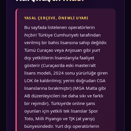
YASAL ÇERÇEVE, ÖNEMLI UYARI
Bu sayfada listelenen operatörlerin
hiçbiri
Türkiye Cumhuriyeti tarafından
verilmiş bir bahis lisansına sahip değildir.
Tümü Curaçao veya Anjouan gibi yurt
dışı yetkililerin lisanslarıyla faaliyet
gösterir (Curaçao'da eski master/alt
lisans modeli, 2024 sonu yürürlüğe giren
LOK ile kaldırılmış; yerini doğrudan CGA
lisanslarına bırakmıştır) (MGA Malta gibi
AB düzenleyicileri ise daha sıkı ve farklı
bir rejimdir). Türkiye'de online şans
oyunları için yetkili tek lisanslar Spor
Toto, Milli Piyango ve TJK (at yarışı)
bünyesindedir. Yurt dışı operatörlerin