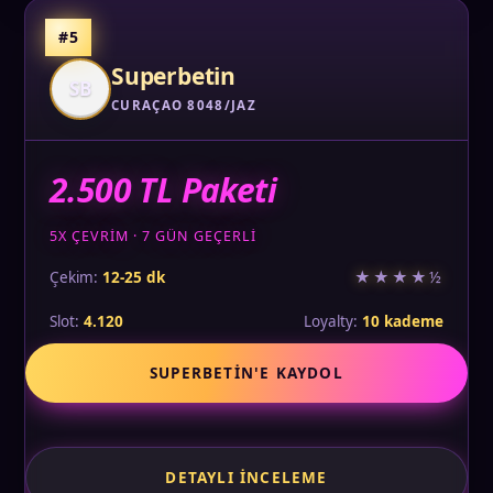
#5
Superbetin
SB
CURAÇAO 8048/JAZ
2.500 TL Paketi
5X ÇEVRIM · 7 GÜN GEÇERLI
★★★★½
Çekim:
12-25 dk
Slot:
4.120
Loyalty:
10 kademe
SUPERBETIN'E KAYDOL
DETAYLI İNCELEME