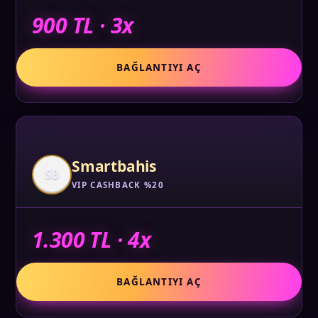
900 TL · 3x
BAĞLANTIYI AÇ
Smartbahis
SB
VIP CASHBACK %20
1.300 TL · 4x
BAĞLANTIYI AÇ