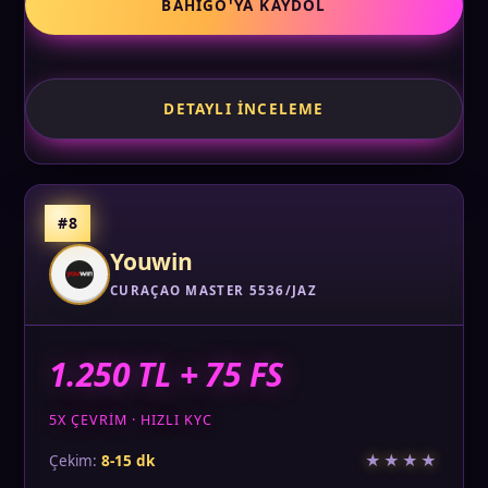
BAHIGO'YA KAYDOL
DETAYLI İNCELEME
#8
Youwin
CURAÇAO MASTER 5536/JAZ
1.250 TL + 75 FS
5X ÇEVRIM · HIZLI KYC
★★★★
Çekim:
8-15 dk