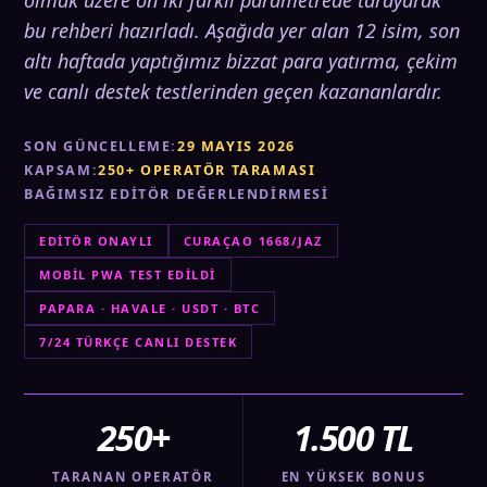
olmak üzere on iki farklı parametrede tarayarak
bu rehberi hazırladı. Aşağıda yer alan 12 isim, son
altı haftada yaptığımız bizzat para yatırma, çekim
ve canlı destek testlerinden geçen kazananlardır.
SON GÜNCELLEME:
29 MAYIS 2026
KAPSAM:
250+ OPERATÖR TARAMASI
BAĞIMSIZ EDITÖR DEĞERLENDIRMESI
EDITÖR ONAYLI
CURAÇAO 1668/JAZ
MOBIL PWA TEST EDILDI
PAPARA · HAVALE · USDT · BTC
7/24 TÜRKÇE CANLI DESTEK
250+
1.500 TL
TARANAN OPERATÖR
EN YÜKSEK BONUS