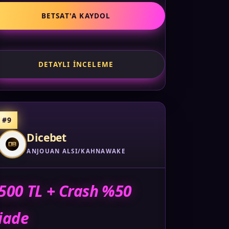
BETSAT'A KAYDOL
DETAYLI İNCELEME
#9
Dicebet
ANJOUAN ALSI/KAHNAWAKE
500 TL + Crash %50
iade