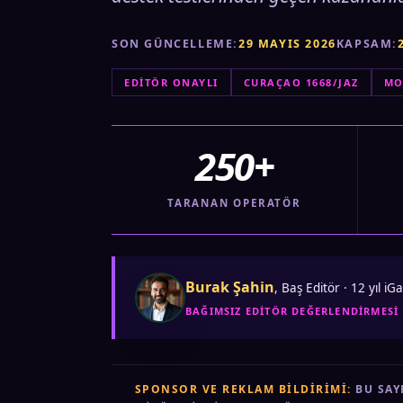
SON GÜNCELLEME:
29 MAYIS 2026
KAPSAM:
EDITÖR ONAYLI
CURAÇAO 1668/JAZ
MO
250+
TARANAN OPERATÖR
Burak Şahin
, Baş Editör · 12 yıl i
BAĞIMSIZ EDITÖR DEĞERLENDIRMESI
SPONSOR VE REKLAM BILDIRIMI:
BU SAY