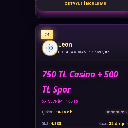
DETAYLI İNCELEME
#4
Leon
CURAÇAO MASTER 365/JAZ
750 TL Casino + 500
TL Spor
5X ÇEVRIM · 100 FS
★★★★
Çekim:
10-18 dk
Slot:
4.880
Spor:
32 disipli