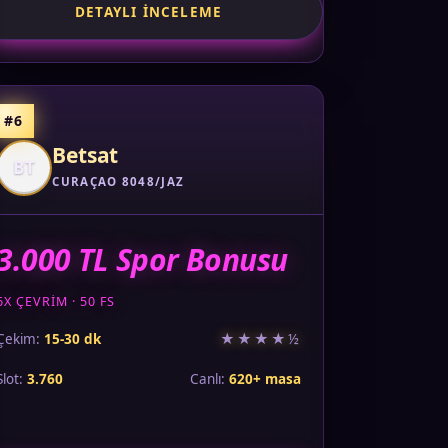
DETAYLI İNCELEME
#6
Betsat
BT
CURAÇAO 8048/JAZ
3.000 TL Spor Bonusu
6X ÇEVRIM · 50 FS
★★★★½
Çekim:
15-30 dk
Slot:
3.760
Canlı:
620+ masa