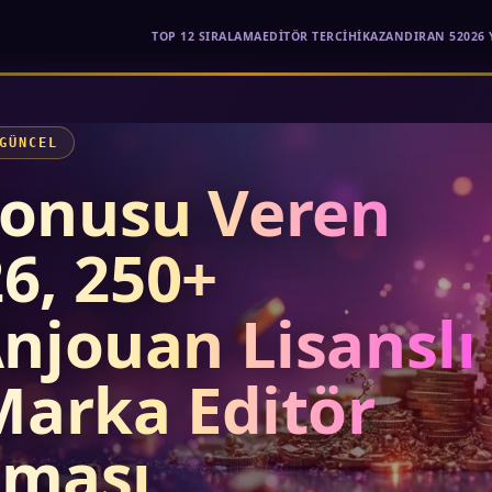
TOP 12 SIRALAMA
EDITÖR TERCIHI
KAZANDIRAN 5
2026 
GÜNCEL
onusu Veren
26, 250+
njouan Lisanslı
Marka Editör
rması