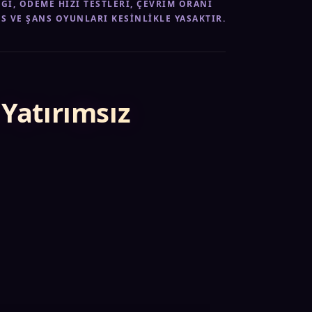
I, ÖDEME HIZI TESTLERI, ÇEVRIM ORANI
IS VE ŞANS OYUNLARI KESINLIKLE YASAKTIR.
 Yatırımsız