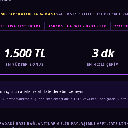
250+ OPERATÖR TARAMASI
BAĞIMSIZ EDITÖR DEĞERLENDIRM
BIL PWA TEST EDILDI
PAPARA · HAVALE · USDT · BTC
7/24 T
1.500 TL
3 dk
EN YÜKSEK BONUS
EN HIZLI ÇEKIM
Gaming ürün analizi ve affiliate denetim deneyimi
· Bu sayfa yalnızca bilgilendirme amaçlıdır; hukuki veya mali danışmanlık nitel
FADAKI BAZI BAĞLANTILAR GELIR PAYLAŞIMLI AFFILIATE LI