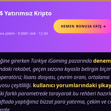
$ Yatırımsız Kripto
HEMEN BONUSA ERIŞ →
a çekim · 9.000+ slot · 12 dil
reğine girerken Türkiye iGaming pazarında
denem
ndaki rekabet, geçen sezona kıyasla belirgin biçim
peratörü; lisans dosyası, çevrim oranı, ortalama
osu çeşitliliği.
kullanıcı yorumlarındaki şika
i farklı parametrede tarayarak bu rehberi hazırl
haftada yaptığımız bizzat para yatırma, çekim ve c
rdır.