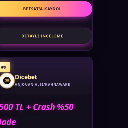
BETSAT'A KAYDOL
DETAYLI İNCELEME
#9
Dicebet
ANJOUAN ALSI/KAHNAWAKE
500 TL + Crash %50
iade