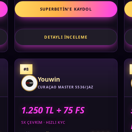
SUPERBETIN'E KAYDOL
DETAYLI İNCELEME
#8
Youwin
CURAÇAO MASTER 5536/JAZ
1.250 TL + 75 FS
5X ÇEVRIM · HIZLI KYC