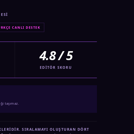
ESI
ÜRKÇE CANLI DESTEK
4.8 / 5
EDITÖR SKORU
iği taşımaz.
NKLERIDIR. SIRALAMAYI OLUŞTURAN DÖRT