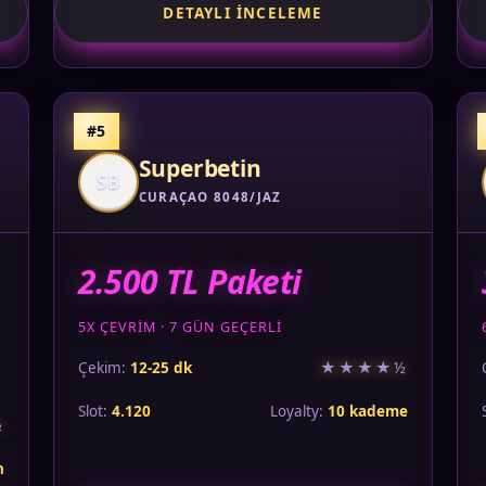
DETAYLI İNCELEME
#5
Superbetin
SB
CURAÇAO 8048/JAZ
2.500 TL Paketi
5X ÇEVRIM · 7 GÜN GEÇERLI
★★★★½
Çekim:
12-25 dk
Slot:
4.120
Loyalty:
10 kademe
½
n