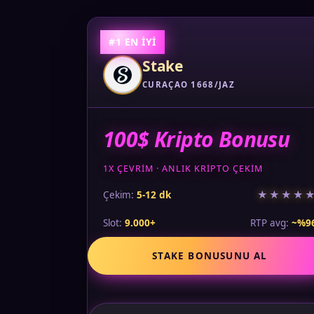
#1 EN İYİ
Stake
CURAÇAO 1668/JAZ
100$ Kripto Bonusu
1X ÇEVRIM · ANLIK KRIPTO ÇEKIM
★★★★
Çekim:
5-12 dk
Slot:
9.000+
RTP avg:
~%9
STAKE BONUSUNU AL