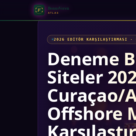
BonusVeren
F
ATLAS
2026 EDITÖR KARŞILAŞTIRMASI · 
Deneme B
Siteler 20
Curaçao/A
Offshore 
Karşılaştı