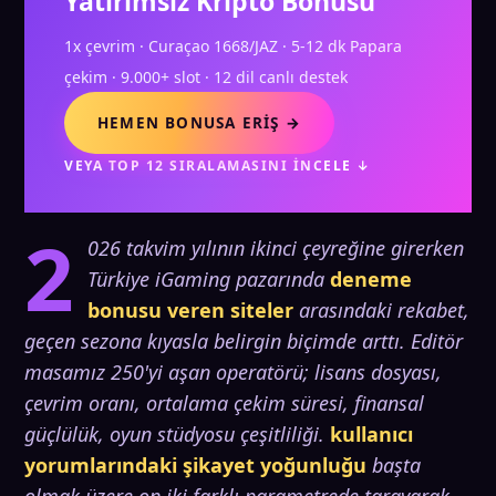
Yatırımsız Kripto Bonusu
1x çevrim · Curaçao 1668/JAZ · 5-12 dk Papara
çekim · 9.000+ slot · 12 dil canlı destek
HEMEN BONUSA ERIŞ →
VEYA TOP 12 SIRALAMASINI INCELE ↓
2
026 takvim yılının ikinci çeyreğine girerken
Türkiye iGaming pazarında
deneme
bonusu veren siteler
arasındaki rekabet,
geçen sezona kıyasla belirgin biçimde arttı. Editör
masamız 250'yi aşan operatörü; lisans dosyası,
çevrim oranı, ortalama çekim süresi, finansal
güçlülük, oyun stüdyosu çeşitliliği.
kullanıcı
yorumlarındaki şikayet yoğunluğu
başta