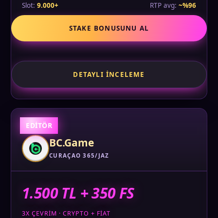
Slot:
9.000+
RTP avg:
~%96
STAKE BONUSUNU AL
DETAYLI İNCELEME
EDİTÖR
BC.Game
CURAÇAO 365/JAZ
1.500 TL + 350 FS
3X ÇEVRIM · CRYPTO + FIAT