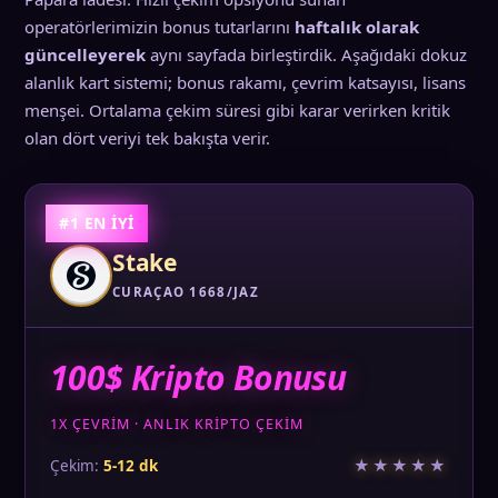
operatörlerimizin bonus tutarlarını
haftalık olarak
güncelleyerek
aynı sayfada birleştirdik. Aşağıdaki dokuz
alanlık kart sistemi; bonus rakamı, çevrim katsayısı, lisans
menşei. Ortalama çekim süresi gibi karar verirken kritik
olan dört veriyi tek bakışta verir.
#1 EN İYİ
Stake
CURAÇAO 1668/JAZ
100$ Kripto Bonusu
1X ÇEVRIM · ANLIK KRIPTO ÇEKIM
★★★★★
Çekim:
5-12 dk