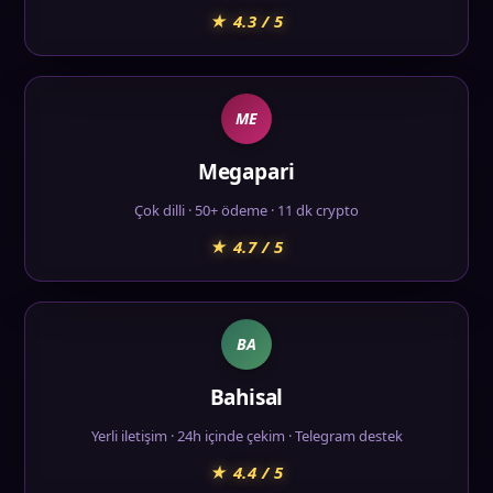
★ 4.3 / 5
Megapari
Çok dilli · 50+ ödeme · 11 dk crypto
★ 4.7 / 5
Bahisal
Yerli iletişim · 24h içinde çekim · Telegram destek
★ 4.4 / 5