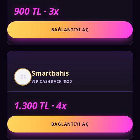
900 TL · 3x
BAĞLANTIYI AÇ
Smartbahis
SB
VIP CASHBACK %20
1.300 TL · 4x
BAĞLANTIYI AÇ