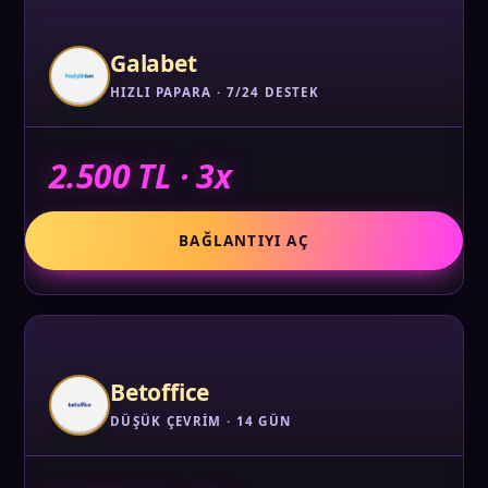
Galabet
HIZLI PAPARA · 7/24 DESTEK
2.500 TL · 3x
BAĞLANTIYI AÇ
Betoffice
DÜŞÜK ÇEVRIM · 14 GÜN