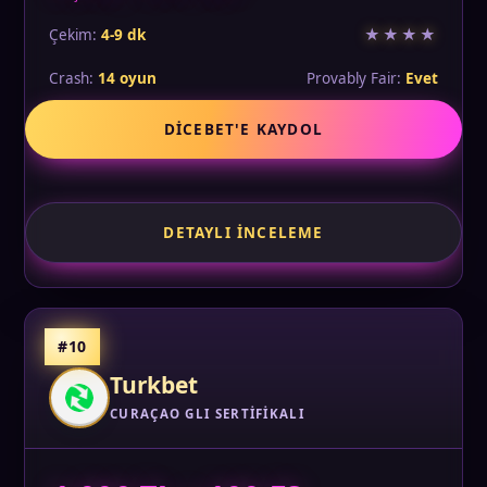
★★★★
Çekim:
4-9 dk
Crash:
14 oyun
Provably Fair:
Evet
DICEBET'E KAYDOL
DETAYLI İNCELEME
#10
Turkbet
CURAÇAO GLI SERTIFIKALI