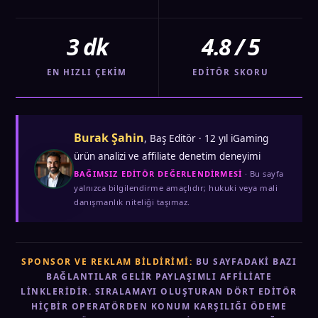
3 dk
4.8 / 5
EN HIZLI ÇEKIM
EDITÖR SKORU
Burak Şahin
, Baş Editör · 12 yıl iGaming
ürün analizi ve affiliate denetim deneyimi
BAĞIMSIZ EDITÖR DEĞERLENDIRMESI
· Bu sayfa
yalnızca bilgilendirme amaçlıdır; hukuki veya mali
danışmanlık niteliği taşımaz.
SPONSOR VE REKLAM BILDIRIMI:
BU SAYFADAKI BAZI
BAĞLANTILAR GELIR PAYLAŞIMLI AFFILIATE
LINKLERIDIR. SIRALAMAYI OLUŞTURAN DÖRT EDITÖR
HIÇBIR OPERATÖRDEN KONUM KARŞILIĞI ÖDEME