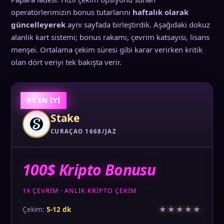
operatörlerimizin bonus tutarlarını
haftalık olarak
güncelleyerek
aynı sayfada birleştirdik. Aşağıdaki dokuz
alanlık kart sistemi; bonus rakamı, çevrim katsayısı, lisans
menşei. Ortalama çekim süresi gibi karar verirken kritik
olan dört veriyi tek bakışta verir.
#1 EN İYİ
Stake
CURAÇAO 1668/JAZ
100$ Kripto Bonusu
1X ÇEVRIM · ANLIK KRIPTO ÇEKIM
★★★★★
Çekim:
5-12 dk