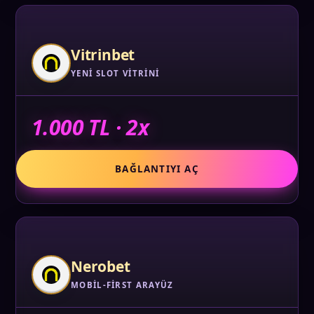
Vitrinbet
YENI SLOT VITRINI
1.000 TL · 2x
BAĞLANTIYI AÇ
Nerobet
MOBIL-FIRST ARAYÜZ