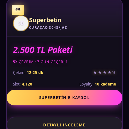
#5
Superbetin
SB
CURAÇAO 8048/JAZ
2.500 TL Paketi
5X ÇEVRIM · 7 GÜN GEÇERLI
★★★★½
Çekim:
12-25 dk
Slot:
4.120
Loyalty:
10 kademe
SUPERBETIN'E KAYDOL
DETAYLI İNCELEME