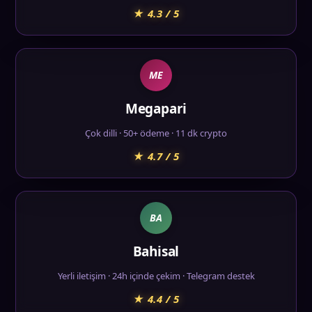
★ 4.3 / 5
Megapari
Çok dilli · 50+ ödeme · 11 dk crypto
★ 4.7 / 5
Bahisal
Yerli iletişim · 24h içinde çekim · Telegram destek
★ 4.4 / 5