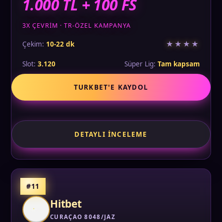
1.000 TL + 100 FS
3X ÇEVRIM · TR-ÖZEL KAMPANYA
★★★★
Çekim:
10-22 dk
Slot:
3.120
Süper Lig:
Tam kapsam
TURKBET'E KAYDOL
DETAYLI İNCELEME
#11
Hitbet
CURAÇAO 8048/JAZ