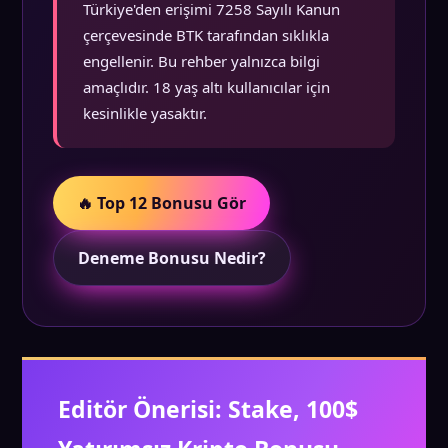
Türkiye'den erişimi 7258 Sayılı Kanun
çerçevesinde BTK tarafından sıklıkla
engellenir. Bu rehber yalnızca bilgi
amaçlıdır. 18 yaş altı kullanıcılar için
kesinlikle yasaktır.
🔥 Top 12 Bonusu Gör
Deneme Bonusu Nedir?
Editör Önerisi: Stake, 100$