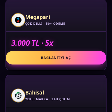
Megapari
ÇOK DILLI · 50+ ÖDEME
3.000 TL · 5x
BAĞLANTIYI AÇ
Bahisal
YERLI MARKA · 24H ÇEKIM