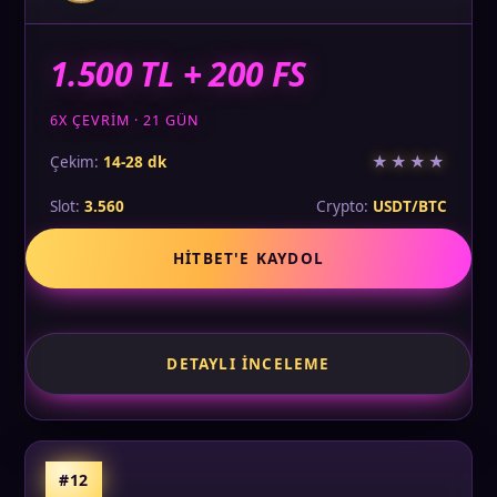
1.500 TL + 200 FS
6X ÇEVRIM · 21 GÜN
★★★★
Çekim:
14-28 dk
Slot:
3.560
Crypto:
USDT/BTC
HITBET'E KAYDOL
DETAYLI İNCELEME
#12