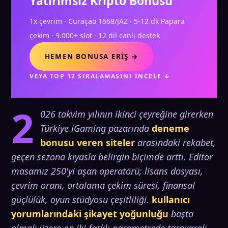
Yatırımsız Kripto Bonusu
1x çevrim · Curaçao 1668/JAZ · 5-12 dk Papara
çekim · 9.000+ slot · 12 dil canlı destek
HEMEN BONUSA ERIŞ →
VEYA TOP 12 SIRALAMASINI INCELE ↓
2
026 takvim yılının ikinci çeyreğine girerken
Türkiye iGaming pazarında
deneme
bonusu veren siteler
arasındaki rekabet,
geçen sezona kıyasla belirgin biçimde arttı. Editör
masamız 250'yi aşan operatörü; lisans dosyası,
çevrim oranı, ortalama çekim süresi, finansal
güçlülük, oyun stüdyosu çeşitliliği.
kullanıcı
yorumlarındaki şikayet yoğunluğu
başta