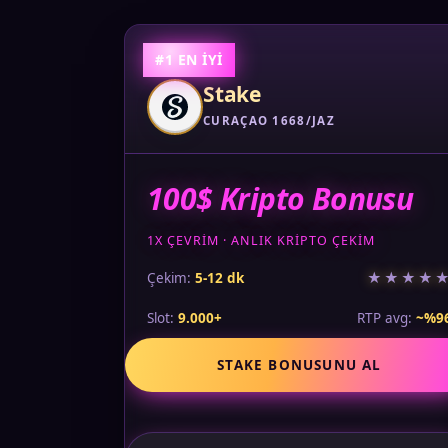
#1 EN İYİ
Stake
CURAÇAO 1668/JAZ
100$ Kripto Bonusu
1X ÇEVRIM · ANLIK KRIPTO ÇEKIM
★★★★
Çekim:
5-12 dk
Slot:
9.000+
RTP avg:
~%9
STAKE BONUSUNU AL