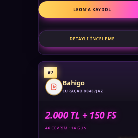
LEON'A KAYDOL
DETAYLI İNCELEME
#7
Bahigo
CURAÇAO 8048/JAZ
2.000 TL + 150 FS
4X ÇEVRIM · 14 GÜN