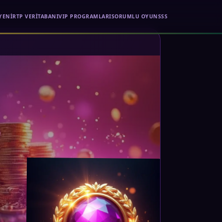
YENİ
RTP VERITABANI
VIP PROGRAMLARI
SORUMLU OYUN
SSS