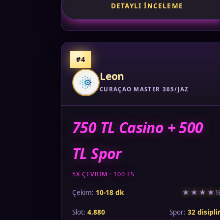
DETAYLI İNCELEME
#4
Leon
CURAÇAO MASTER 365/JAZ
750 TL Casino + 500
TL Spor
5X ÇEVRIM · 100 FS
★★★★
Çekim:
10-18 dk
Slot:
4.880
Spor:
32 disipli