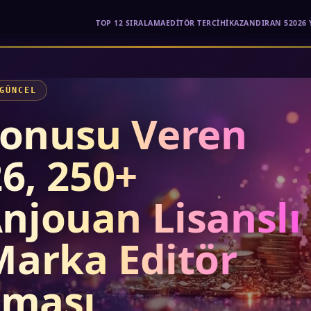
TOP 12 SIRALAMA
EDITÖR TERCIHI
KAZANDIRAN 5
2026 
GÜNCEL
onusu Veren
26, 250+
njouan Lisanslı
Marka Editör
rması