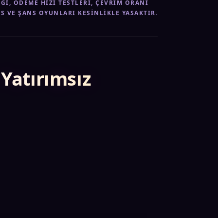
I, ÖDEME HIZI TESTLERI, ÇEVRIM ORANI
IS VE ŞANS OYUNLARI KESINLIKLE YASAKTIR.
 Yatırımsız