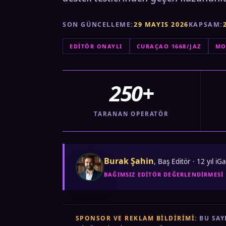
SON GÜNCELLEME:
29 MAYIS 2026
KAPSAM:
EDITÖR ONAYLI
CURAÇAO 1668/JAZ
MO
250+
TARANAN OPERATÖR
Burak Şahin
, Baş Editör · 12 yıl i
BAĞIMSIZ EDITÖR DEĞERLENDIRMESI
SPONSOR VE REKLAM BILDIRIMI:
BU SAY