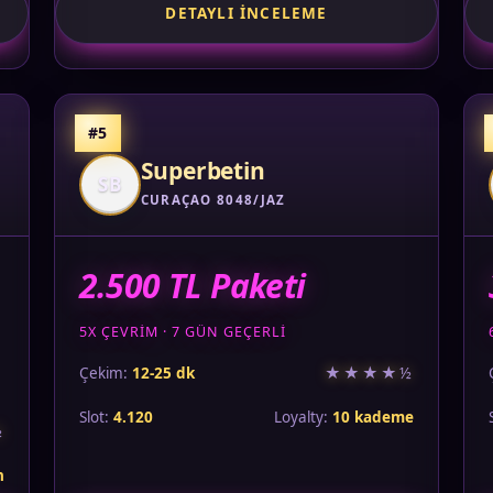
DETAYLI İNCELEME
#5
Superbetin
SB
CURAÇAO 8048/JAZ
2.500 TL Paketi
5X ÇEVRIM · 7 GÜN GEÇERLI
★★★★½
Çekim:
12-25 dk
Slot:
4.120
Loyalty:
10 kademe
½
n