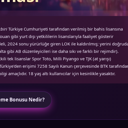
çbiri
Türkiye Cumhuriyeti tarafından verilmiş bir bahis lisansına
n gibi yurt dışı yetkililerin lisanslarıyla faaliyet gösterir
eli, 2024 sonu yürürlüğe giren LOK ile kaldırılmış; yerini doğrud
a gibi AB düzenleyicileri ise daha sıkı ve farklı bir rejimdir).
ili tek lisanslar Spor Toto, Milli Piyango ve TJK (at yarışı)
 Türkiye'den erişimi 7258 Sayılı Kanun çerçevesinde BTK tarafında
lgi amaçlıdır. 18 yaş altı kullanıcılar için kesinlikle yasaktır.
me Bonusu Nedir?