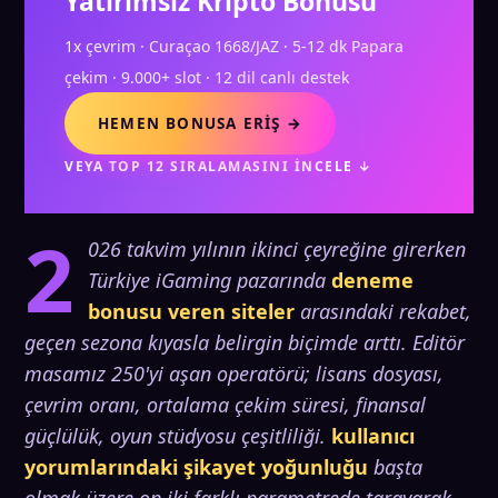
Yatırımsız Kripto Bonusu
1x çevrim · Curaçao 1668/JAZ · 5-12 dk Papara
çekim · 9.000+ slot · 12 dil canlı destek
HEMEN BONUSA ERIŞ →
VEYA TOP 12 SIRALAMASINI INCELE ↓
2
026 takvim yılının ikinci çeyreğine girerken
Türkiye iGaming pazarında
deneme
bonusu veren siteler
arasındaki rekabet,
geçen sezona kıyasla belirgin biçimde arttı. Editör
masamız 250'yi aşan operatörü; lisans dosyası,
çevrim oranı, ortalama çekim süresi, finansal
güçlülük, oyun stüdyosu çeşitliliği.
kullanıcı
yorumlarındaki şikayet yoğunluğu
başta