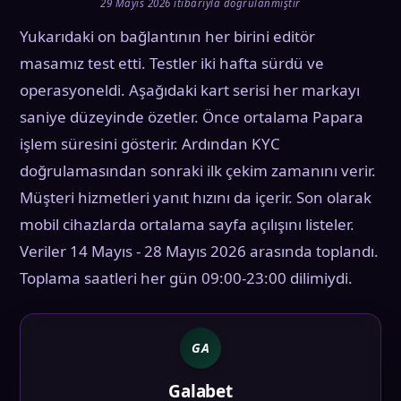
29 Mayıs 2026 itibarıyla doğrulanmıştır
Yukarıdaki on bağlantının her birini editör
masamız test etti. Testler iki hafta sürdü ve
operasyoneldi. Aşağıdaki kart serisi her markayı
saniye düzeyinde özetler. Önce ortalama Papara
işlem süresini gösterir. Ardından KYC
doğrulamasından sonraki ilk çekim zamanını verir.
Müşteri hizmetleri yanıt hızını da içerir. Son olarak
mobil cihazlarda ortalama sayfa açılışını listeler.
Veriler 14 Mayıs - 28 Mayıs 2026 arasında toplandı.
Toplama saatleri her gün 09:00-23:00 dilimiydi.
Galabet