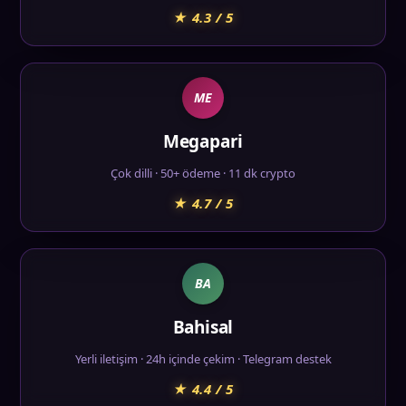
★ 4.3 / 5
Megapari
Çok dilli · 50+ ödeme · 11 dk crypto
★ 4.7 / 5
Bahisal
Yerli iletişim · 24h içinde çekim · Telegram destek
★ 4.4 / 5