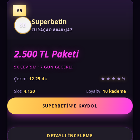
#5
Superbetin
SB
CURAÇAO 8048/JAZ
2.500 TL Paketi
5X ÇEVRIM · 7 GÜN GEÇERLI
★★★★½
Çekim:
12-25 dk
Slot:
4.120
Loyalty:
10 kademe
SUPERBETIN'E KAYDOL
DETAYLI İNCELEME