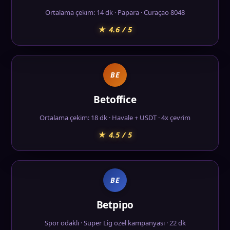
Ortalama çekim: 14 dk · Papara · Curaçao 8048
★ 4.6 / 5
Betoffice
Ortalama çekim: 18 dk · Havale + USDT · 4x çevrim
★ 4.5 / 5
Betpipo
Spor odaklı · Süper Lig özel kampanyası · 22 dk