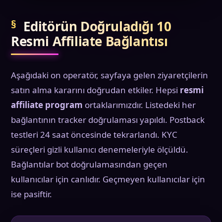
Editörün Doğruladığı 10
Resmi Affiliate Bağlantısı
Aşağıdaki on operatör, sayfaya gelen ziyaretçilerin
satın alma kararını doğrudan etkiler. Hepsi
resmi
affiliate program
ortaklarımızdır. Listedeki her
bağlantının tracker doğrulaması yapıldı. Postback
testleri 24 saat öncesinde tekrarlandı. KYC
süreçleri gizli kullanıcı denemeleriyle ölçüldü.
Bağlantılar bot doğrulamasından geçen
kullanıcılar için canlıdır. Geçmeyen kullanıcılar için
ise pasiftir.