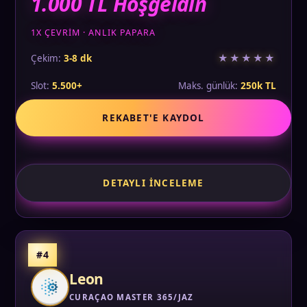
1.000 TL Hoşgeldin
1X ÇEVRIM · ANLIK PAPARA
★★★★★
Çekim:
3-8 dk
Slot:
5.500+
Maks. günlük:
250k TL
REKABET'E KAYDOL
DETAYLI İNCELEME
#4
Leon
CURAÇAO MASTER 365/JAZ