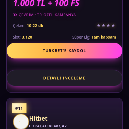
1.000 TL + 100 FS
3X ÇEVRIM · TR-ÖZEL KAMPANYA
★★★★
Çekim:
10-22 dk
Slot:
3.120
Süper Lig:
Tam kapsam
TURKBET'E KAYDOL
DETAYLI İNCELEME
#11
Hitbet
CURAÇAO 8048/JAZ