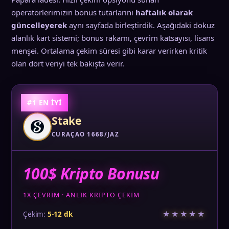
operatörlerimizin bonus tutarlarını
haftalık olarak
güncelleyerek
aynı sayfada birleştirdik. Aşağıdaki dokuz
alanlık kart sistemi; bonus rakamı, çevrim katsayısı, lisans
menşei. Ortalama çekim süresi gibi karar verirken kritik
olan dört veriyi tek bakışta verir.
#1 EN İYİ
Stake
CURAÇAO 1668/JAZ
100$ Kripto Bonusu
1X ÇEVRIM · ANLIK KRIPTO ÇEKIM
★★★★★
Çekim:
5-12 dk