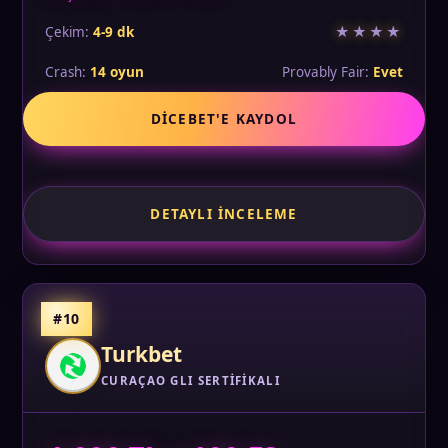
★★★★
Çekim:
4-9 dk
Crash:
14 oyun
Provably Fair:
Evet
DICEBET'E KAYDOL
DETAYLI İNCELEME
#10
Turkbet
CURAÇAO GLI SERTIFIKALI