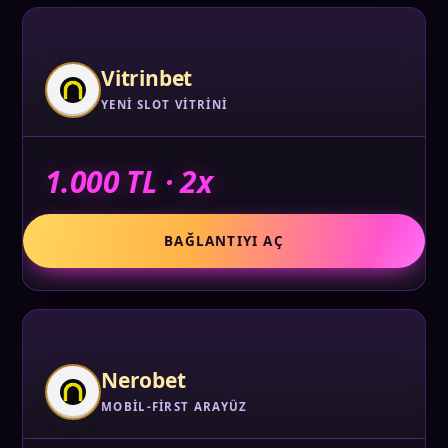
Vitrinbet
YENI SLOT VITRINI
1.000 TL · 2x
BAĞLANTIYI AÇ
Nerobet
MOBIL-FIRST ARAYÜZ