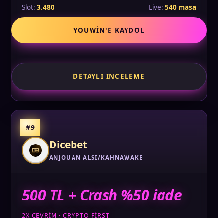
Slot:
3.480
Live:
540 masa
YOUWIN'E KAYDOL
DETAYLI İNCELEME
#9
Dicebet
ANJOUAN ALSI/KAHNAWAKE
500 TL + Crash %50 iade
2X ÇEVRIM · CRYPTO-FIRST