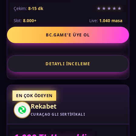
★★★★★
Çekim:
8-15 dk
Slot:
8.000+
Live:
1.040 masa
BC.GAME'E ÜYE OL
DETAYLI İNCELEME
EN ÇOK ÖDEYEN
Rekabet
CURAÇAO GLI SERTIFIKALI