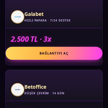
Galabet
HIZLI PAPARA · 7/24 DESTEK
2.500 TL · 3x
BAĞLANTIYI AÇ
Betoffice
DÜŞÜK ÇEVRIM · 14 GÜN