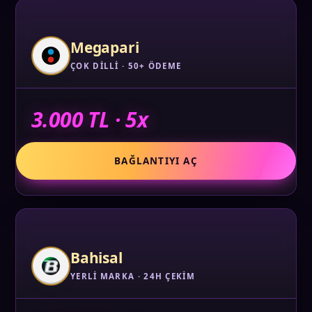
Megapari
ÇOK DILLI · 50+ ÖDEME
3.000 TL · 5x
BAĞLANTIYI AÇ
Bahisal
YERLI MARKA · 24H ÇEKIM