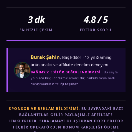
3 dk
4.8 / 5
EN HIZLI ÇEKIM
EDITÖR SKORU
Burak Şahin
, Baş Editör · 12 yıl iGaming
ürün analizi ve affiliate denetim deneyimi
BAĞIMSIZ EDITÖR DEĞERLENDIRMESI
· Bu sayfa
yalnızca bilgilendirme amaçlıdır; hukuki veya mali
danışmanlık niteliği taşımaz.
SPONSOR VE REKLAM BILDIRIMI:
BU SAYFADAKI BAZI
BAĞLANTILAR GELIR PAYLAŞIMLI AFFILIATE
LINKLERIDIR. SIRALAMAYI OLUŞTURAN DÖRT EDITÖR
HIÇBIR OPERATÖRDEN KONUM KARŞILIĞI ÖDEME