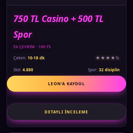
750 TL Casino + 500 TL
Spor
5X ÇEVRIM · 100 FS
★★★★½
Çekim:
10-18 dk
Slot:
4.880
Spor:
32 disiplin
LEON'A KAYDOL
DETAYLI İNCELEME