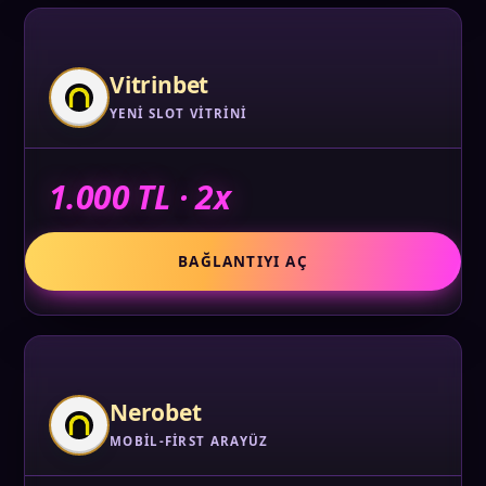
Vitrinbet
YENI SLOT VITRINI
1.000 TL · 2x
BAĞLANTIYI AÇ
Nerobet
MOBIL-FIRST ARAYÜZ