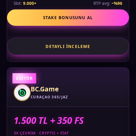
Slot:
9.000+
RTP avg:
~%96
STAKE BONUSUNU AL
DETAYLI İNCELEME
EDİTÖR
BC.Game
CURAÇAO 365/JAZ
1.500 TL + 350 FS
3X ÇEVRIM · CRYPTO + FIAT