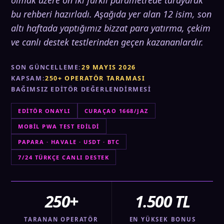
olmak üzere on iki farklı parametrede tarayarak
bu rehberi hazırladı. Aşağıda yer alan 12 isim, son
altı haftada yaptığımız bizzat para yatırma, çekim
ve canlı destek testlerinden geçen kazananlardır.
SON GÜNCELLEME:
29 MAYIS 2026
KAPSAM:
250+ OPERATÖR TARAMASI
BAĞIMSIZ EDITÖR DEĞERLENDIRMESI
EDITÖR ONAYLI
CURAÇAO 1668/JAZ
MOBIL PWA TEST EDILDI
PAPARA · HAVALE · USDT · BTC
7/24 TÜRKÇE CANLI DESTEK
250+
1.500 TL
TARANAN OPERATÖR
EN YÜKSEK BONUS