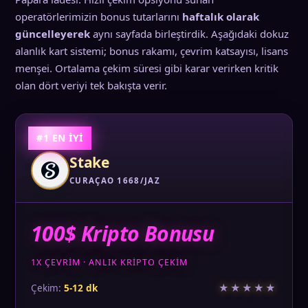
operatörlerimizin bonus tutarlarını
haftalık olarak
güncelleyerek
aynı sayfada birleştirdik. Aşağıdaki dokuz
alanlık kart sistemi; bonus rakamı, çevrim katsayısı, lisans
menşei. Ortalama çekim süresi gibi karar verirken kritik
olan dört veriyi tek bakışta verir.
#1 EN İYİ
Stake
CURAÇAO 1668/JAZ
100$ Kripto Bonusu
1X ÇEVRIM · ANLIK KRIPTO ÇEKIM
★★★★★
Çekim:
5-12 dk