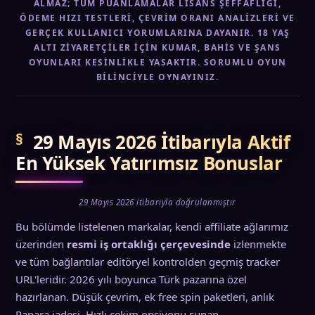
ALMAZ; TÜM PUANLAMALAR LISANS ŞEFFAFLIĞI,
ÖDEME HIZI TESTLERI, ÇEVRIM ORANI ANALIZLERI VE
GERÇEK KULLANICI YORUMLARINA DAYANIR. 18 YAŞ
ALTI ZIYARETÇILER IÇIN KUMAR, BAHIS VE ŞANS
OYUNLARI KESINLIKLE YASAKTIR. SORUMLU OYUN
BILINCIYLE OYNAYINIZ.
29 Mayıs 2026 İtibarıyla Aktif
En Yüksek Yatırımsız Bonuslar
29 Mayıs 2026 itibarıyla doğrulanmıştır
Bu bölümde listelenen markalar, kendi affiliate ağlarımız
üzerinden
resmi iş ortaklığı çerçevesinde
izlenmekte
ve tüm bağlantılar editöryel kontrolden geçmiş tracker
URL'leridir. 2026 yılı boyunca Türk pazarına özel
hazırlanan. Düşük çevrim, ek free spin paketleri, anlık
Papara iadesi. Hızlı çekim opsiyonu sunan