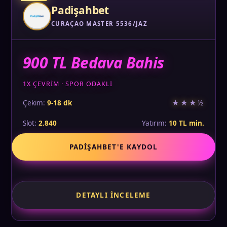
Padişahbet
CURAÇAO MASTER 5536/JAZ
900 TL Bedava Bahis
1X ÇEVRIM · SPOR ODAKLI
★★★½
Çekim:
9-18 dk
Slot:
2.840
Yatırım:
10 TL min.
PADIŞAHBET'E KAYDOL
DETAYLI İNCELEME