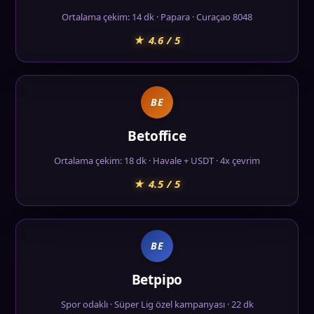
Ortalama çekim: 14 dk · Papara · Curaçao 8048
★ 4.6 / 5
Betoffice
Ortalama çekim: 18 dk · Havale + USDT · 4x çevrim
★ 4.5 / 5
Betpipo
Spor odaklı · Süper Lig özel kampanyası · 22 dk