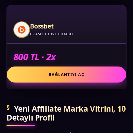
Bossbet
CRASH + LIVE COMBO
800 TL · 2x
BAĞLANTIYI AÇ
Yeni Affiliate Marka Vitrini, 10
Detaylı Profil