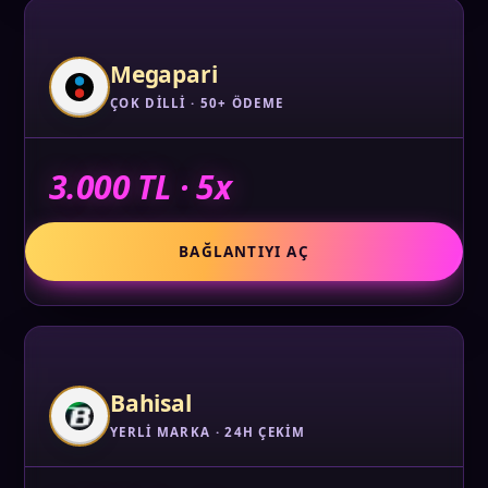
Megapari
ÇOK DILLI · 50+ ÖDEME
3.000 TL · 5x
BAĞLANTIYI AÇ
Bahisal
YERLI MARKA · 24H ÇEKIM