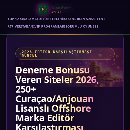
BonusVeren
F
ATLAS
TOP 12 SIRALAMA
EDITÖR TERCIHI
KAZANDIRAN 5
2026 YENİ
RTP VERITABANI
VIP PROGRAMLARI
SORUMLU OYUN
SSS
2026 EDITÖR KARŞILAŞTIRMASI ·
GÜNCEL
Deneme Bonusu
Veren Siteler 2026,
250+
Curaçao/Anjouan
Lisanslı Offshore
Marka Editör
Karşılaştırması