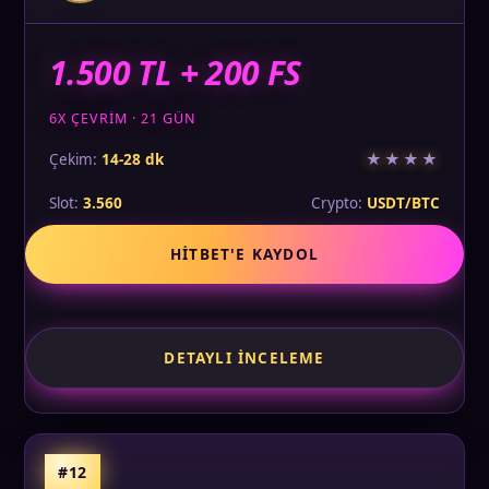
1.500 TL + 200 FS
6X ÇEVRIM · 21 GÜN
★★★★
Çekim:
14-28 dk
Slot:
3.560
Crypto:
USDT/BTC
HITBET'E KAYDOL
DETAYLI İNCELEME
#12