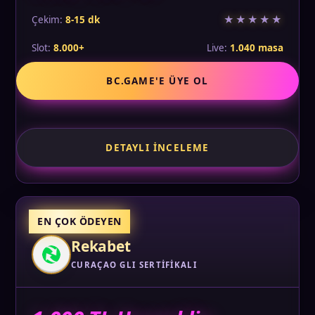
★★★★★
Çekim:
8-15 dk
Slot:
8.000+
Live:
1.040 masa
BC.GAME'E ÜYE OL
DETAYLI İNCELEME
EN ÇOK ÖDEYEN
Rekabet
CURAÇAO GLI SERTIFIKALI