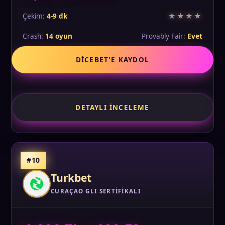
★★★★
Çekim:
4-9 dk
Crash:
14 oyun
Provably Fair:
Evet
DICEBET'E KAYDOL
DETAYLI İNCELEME
#10
Turkbet
CURAÇAO GLI SERTIFIKALI