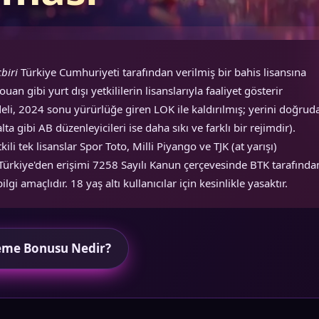
çbiri
Türkiye Cumhuriyeti tarafından verilmiş bir bahis lisansına
n gibi yurt dışı yetkililerin lisanslarıyla faaliyet gösterir
eli, 2024 sonu yürürlüğe giren LOK ile kaldırılmış; yerini doğrud
a gibi AB düzenleyicileri ise daha sıkı ve farklı bir rejimdir).
ili tek lisanslar Spor Toto, Milli Piyango ve TJK (at yarışı)
 Türkiye'den erişimi 7258 Sayılı Kanun çerçevesinde BTK tarafında
lgi amaçlıdır. 18 yaş altı kullanıcılar için kesinlikle yasaktır.
me Bonusu Nedir?