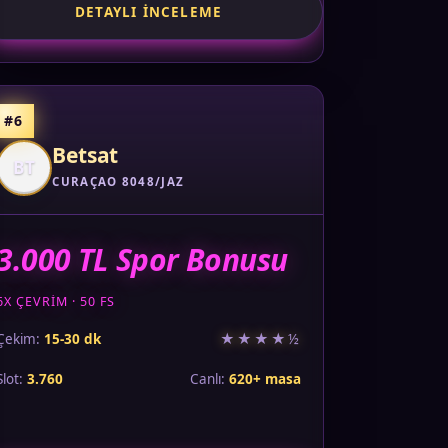
DETAYLI İNCELEME
#6
Betsat
BT
CURAÇAO 8048/JAZ
3.000 TL Spor Bonusu
6X ÇEVRIM · 50 FS
★★★★½
Çekim:
15-30 dk
Slot:
3.760
Canlı:
620+ masa