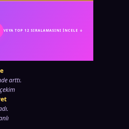
VEYA TOP 12 SIRALAMASINI INCELE ↓
e
de arttı.
 çekim
yet
adı.
anlı