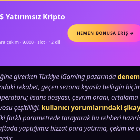
$ Yatırımsız Kripto
HEMEN BONUSA ERIŞ →
a çekim · 9.000+ slot · 12 dil
reğine girerken Türkiye iGaming pazarında
denem
ndaki rekabet, geçen sezona kıyasla belirgin biçim
peratörü; lisans dosyası, çevrim oranı, ortalama
osu çeşitliliği.
kullanıcı yorumlarındaki şika
i farklı parametrede tarayarak bu rehberi hazırl
haftada yaptığımız bizzat para yatırma, çekim ve c
rdır.