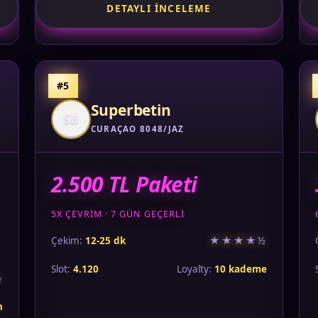
DETAYLI İNCELEME
#5
Superbetin
SB
CURAÇAO 8048/JAZ
2.500 TL Paketi
5X ÇEVRIM · 7 GÜN GEÇERLI
★★★★½
Çekim:
12-25 dk
Slot:
4.120
Loyalty:
10 kademe
½
n