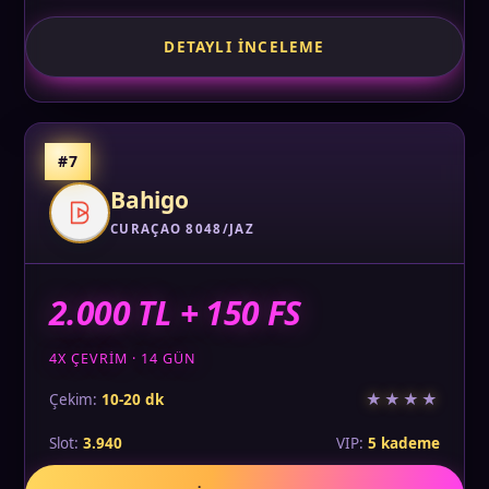
DETAYLI İNCELEME
#7
Bahigo
CURAÇAO 8048/JAZ
2.000 TL + 150 FS
4X ÇEVRIM · 14 GÜN
★★★★
Çekim:
10-20 dk
Slot:
3.940
VIP:
5 kademe