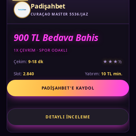
Padişahbet
CURAÇAO MASTER 5536/JAZ
900 TL Bedava Bahis
1X ÇEVRIM · SPOR ODAKLI
★★★½
Çekim:
9-18 dk
Slot:
2.840
Yatırım:
10 TL min.
PADIŞAHBET'E KAYDOL
DETAYLI İNCELEME