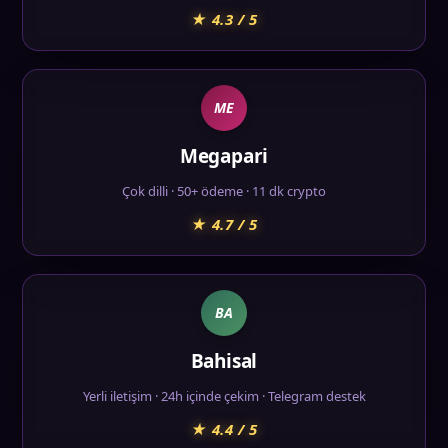
★ 4.3 / 5
Megapari
Çok dilli · 50+ ödeme · 11 dk crypto
★ 4.7 / 5
Bahisal
Yerli iletişim · 24h içinde çekim · Telegram destek
★ 4.4 / 5