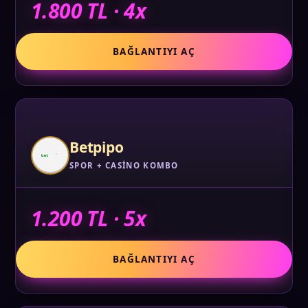
1.800 TL · 4x
BAĞLANTIYI AÇ
Betpipo
SPOR + CASINO KOMBO
1.200 TL · 5x
BAĞLANTIYI AÇ