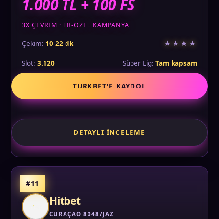
1.000 TL + 100 FS
3X ÇEVRIM · TR-ÖZEL KAMPANYA
★★★★
Çekim:
10-22 dk
Slot:
3.120
Süper Lig:
Tam kapsam
TURKBET'E KAYDOL
DETAYLI İNCELEME
#11
Hitbet
CURAÇAO 8048/JAZ