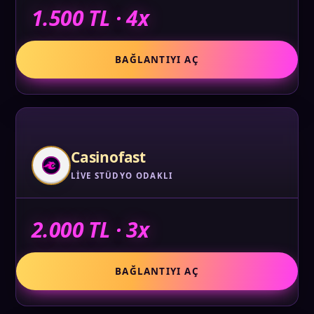
1.500 TL · 4x
BAĞLANTIYI AÇ
Casinofast
LIVE STÜDYO ODAKLI
2.000 TL · 3x
BAĞLANTIYI AÇ