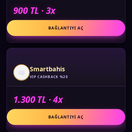
900 TL · 3x
BAĞLANTIYI AÇ
Smartbahis
SB
VIP CASHBACK %20
1.300 TL · 4x
BAĞLANTIYI AÇ