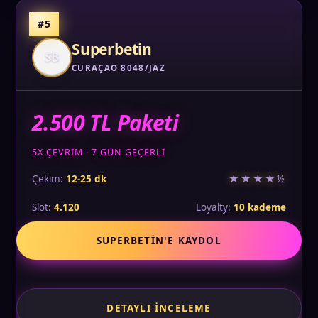
#5
Superbetin
SB
CURAÇAO 8048/JAZ
2.500 TL Paketi
5X ÇEVRIM · 7 GÜN GEÇERLI
★★★★½
Çekim:
12-25 dk
Slot:
4.120
Loyalty:
10 kademe
SUPERBETIN'E KAYDOL
DETAYLI İNCELEME