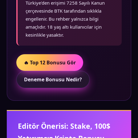
Türkiye'den erişimi 7258 Sayılı Kanun
çerçevesinde BTK tarafından sıklıkla
engellenir. Bu rehber yalnızca bilgi
amaçlıdır. 18 yaş altı kullanıcılar için
kesinlikle yasaktır.
🔥 Top 12 Bonusu Gör
Deneme Bonusu Nedir?
Editör Önerisi: Stake, 100$