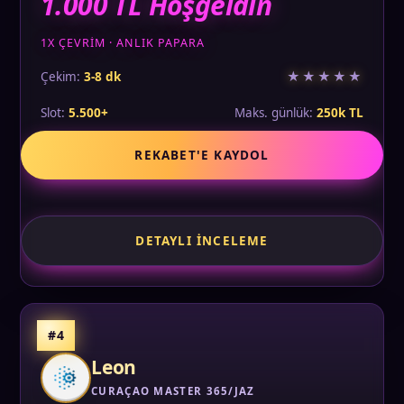
1.000 TL Hoşgeldin
1X ÇEVRIM · ANLIK PAPARA
★★★★★
Çekim:
3-8 dk
Slot:
5.500+
Maks. günlük:
250k TL
REKABET'E KAYDOL
DETAYLI İNCELEME
#4
Leon
CURAÇAO MASTER 365/JAZ