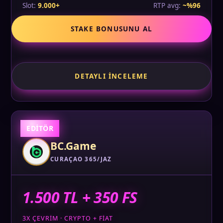
Slot:
9.000+
RTP avg:
~%96
STAKE BONUSUNU AL
DETAYLI İNCELEME
EDİTÖR
BC.Game
CURAÇAO 365/JAZ
1.500 TL + 350 FS
3X ÇEVRIM · CRYPTO + FIAT