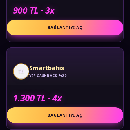
900 TL · 3x
BAĞLANTIYI AÇ
Smartbahis
SB
VIP CASHBACK %20
1.300 TL · 4x
BAĞLANTIYI AÇ