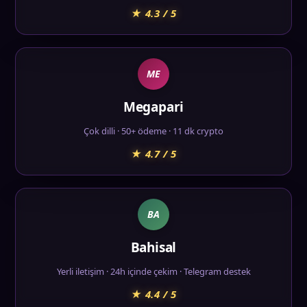
★ 4.3 / 5
Megapari
Çok dilli · 50+ ödeme · 11 dk crypto
★ 4.7 / 5
Bahisal
Yerli iletişim · 24h içinde çekim · Telegram destek
★ 4.4 / 5