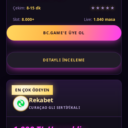
★★★★★
Çekim:
8-15 dk
Slot:
8.000+
Live:
1.040 masa
BC.GAME'E ÜYE OL
DETAYLI İNCELEME
EN ÇOK ÖDEYEN
Rekabet
CURAÇAO GLI SERTIFIKALI