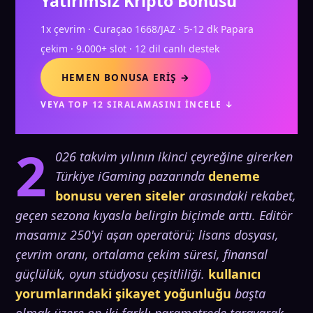
Yatırımsız Kripto Bonusu
1x çevrim · Curaçao 1668/JAZ · 5-12 dk Papara
çekim · 9.000+ slot · 12 dil canlı destek
HEMEN BONUSA ERIŞ →
VEYA TOP 12 SIRALAMASINI INCELE ↓
2
026 takvim yılının ikinci çeyreğine girerken
Türkiye iGaming pazarında
deneme
bonusu veren siteler
arasındaki rekabet,
geçen sezona kıyasla belirgin biçimde arttı. Editör
masamız 250'yi aşan operatörü; lisans dosyası,
çevrim oranı, ortalama çekim süresi, finansal
güçlülük, oyun stüdyosu çeşitliliği.
kullanıcı
yorumlarındaki şikayet yoğunluğu
başta