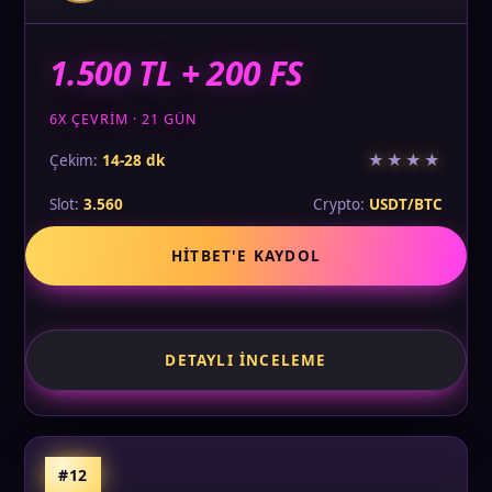
1.500 TL + 200 FS
6X ÇEVRIM · 21 GÜN
★★★★
Çekim:
14-28 dk
Slot:
3.560
Crypto:
USDT/BTC
HITBET'E KAYDOL
DETAYLI İNCELEME
#12