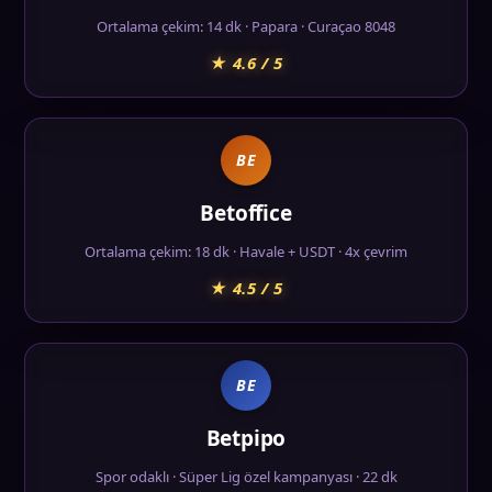
Ortalama çekim: 14 dk · Papara · Curaçao 8048
★ 4.6 / 5
Betoffice
Ortalama çekim: 18 dk · Havale + USDT · 4x çevrim
★ 4.5 / 5
Betpipo
Spor odaklı · Süper Lig özel kampanyası · 22 dk