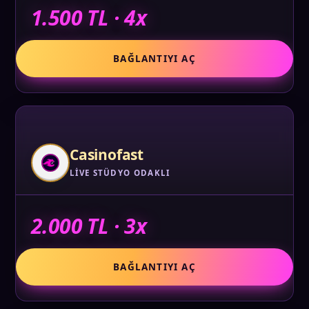
1.500 TL · 4x
BAĞLANTIYI AÇ
Casinofast
LIVE STÜDYO ODAKLI
2.000 TL · 3x
BAĞLANTIYI AÇ