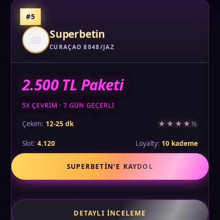
#5
Superbetin
SB
CURAÇAO 8048/JAZ
2.500 TL Paketi
5X ÇEVRIM · 7 GÜN GEÇERLI
★★★★½
Çekim:
12-25 dk
Slot:
4.120
Loyalty:
10 kademe
SUPERBETIN'E KAYDOL
DETAYLI İNCELEME