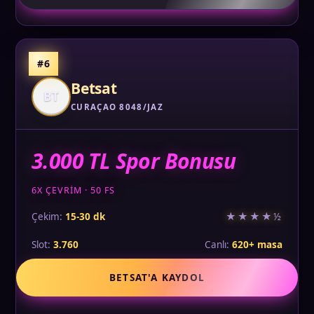
#6
Betsat
BT
CURAÇAO 8048/JAZ
3.000 TL Spor Bonusu
6X ÇEVRIM · 50 FS
★★★★½
Çekim:
15-30 dk
Slot:
3.760
Canlı:
620+ masa
BETSAT'A KAYDOL