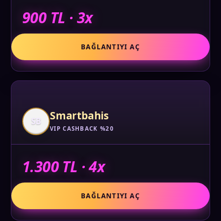
900 TL · 3x
BAĞLANTIYI AÇ
Smartbahis
SB
VIP CASHBACK %20
1.300 TL · 4x
BAĞLANTIYI AÇ