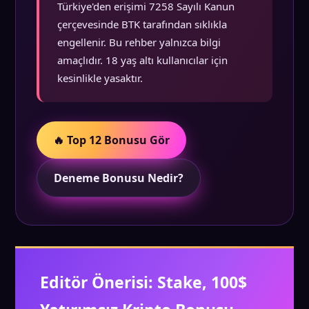
Türkiye'den erişimi 7258 Sayılı Kanun
çerçevesinde BTK tarafından sıklıkla
engellenir. Bu rehber yalnızca bilgi
amaçlıdır. 18 yaş altı kullanıcılar için
kesinlikle yasaktır.
🔥 Top 12 Bonusu Gör
Deneme Bonusu Nedir?
Editör Önerisi: Stake, 100$