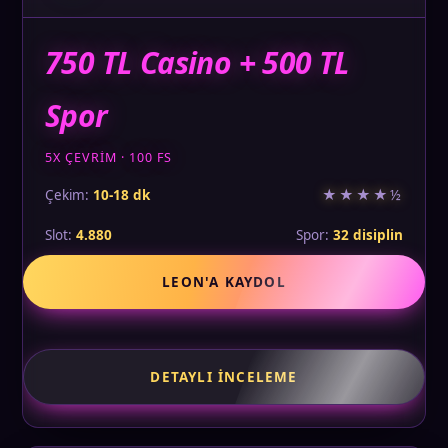
750 TL Casino + 500 TL
Spor
5X ÇEVRIM · 100 FS
★★★★½
Çekim:
10-18 dk
Slot:
4.880
Spor:
32 disiplin
LEON'A KAYDOL
DETAYLI İNCELEME