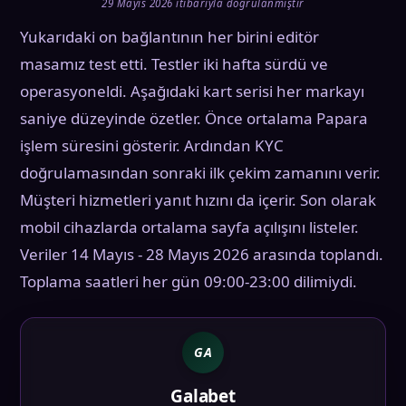
29 Mayıs 2026 itibarıyla doğrulanmıştır
Yukarıdaki on bağlantının her birini editör
masamız test etti. Testler iki hafta sürdü ve
operasyoneldi. Aşağıdaki kart serisi her markayı
saniye düzeyinde özetler. Önce ortalama Papara
işlem süresini gösterir. Ardından KYC
doğrulamasından sonraki ilk çekim zamanını verir.
Müşteri hizmetleri yanıt hızını da içerir. Son olarak
mobil cihazlarda ortalama sayfa açılışını listeler.
Veriler 14 Mayıs - 28 Mayıs 2026 arasında toplandı.
Toplama saatleri her gün 09:00-23:00 dilimiydi.
Galabet