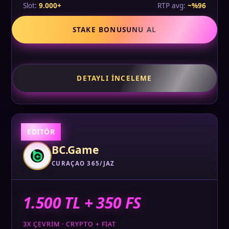
Slot:
9.000+
RTP avg:
~%96
STAKE BONUSUNU AL
DETAYLI İNCELEME
EDİTÖR
BC.Game
CURAÇAO 365/JAZ
1.500 TL + 350 FS
3X ÇEVRIM · CRYPTO + FIAT