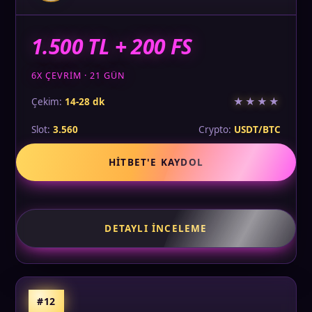
1.500 TL + 200 FS
6X ÇEVRIM · 21 GÜN
★★★★
Çekim:
14-28 dk
Slot:
3.560
Crypto:
USDT/BTC
HITBET'E KAYDOL
DETAYLI İNCELEME
#12