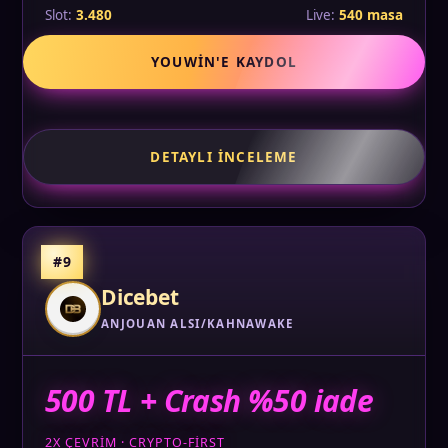
Slot:
3.480
Live:
540 masa
YOUWIN'E KAYDOL
DETAYLI İNCELEME
#9
Dicebet
ANJOUAN ALSI/KAHNAWAKE
500 TL + Crash %50 iade
2X ÇEVRIM · CRYPTO-FIRST