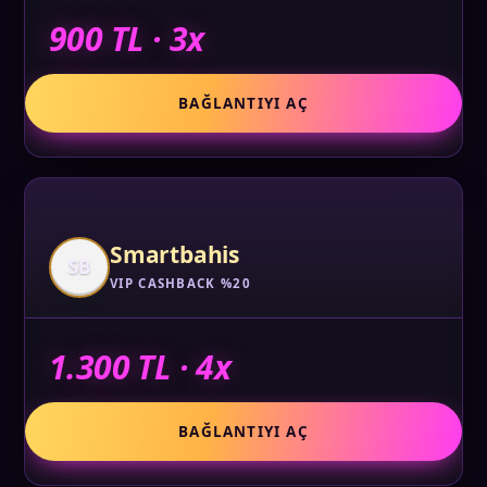
900 TL · 3x
BAĞLANTIYI AÇ
Smartbahis
SB
VIP CASHBACK %20
1.300 TL · 4x
BAĞLANTIYI AÇ