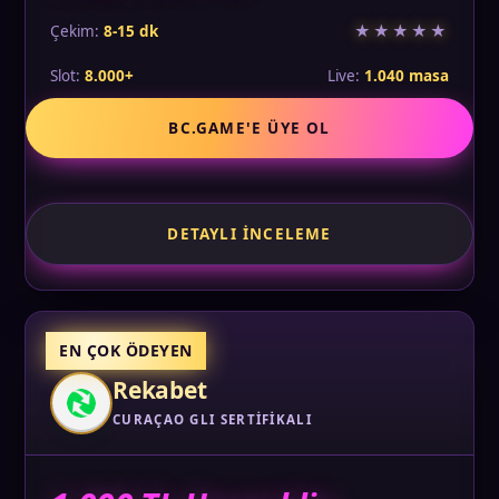
★★★★★
Çekim:
8-15 dk
Slot:
8.000+
Live:
1.040 masa
BC.GAME'E ÜYE OL
DETAYLI İNCELEME
EN ÇOK ÖDEYEN
Rekabet
CURAÇAO GLI SERTIFIKALI