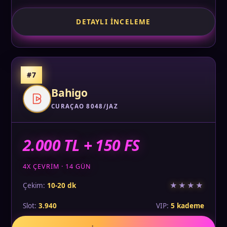
DETAYLI İNCELEME
#7
Bahigo
CURAÇAO 8048/JAZ
2.000 TL + 150 FS
4X ÇEVRIM · 14 GÜN
★★★★
Çekim:
10-20 dk
Slot:
3.940
VIP:
5 kademe