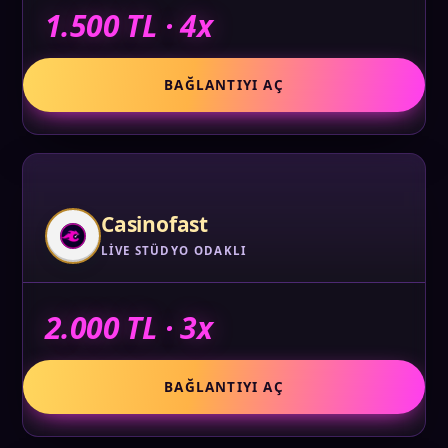
1.500 TL · 4x
BAĞLANTIYI AÇ
Casinofast
LIVE STÜDYO ODAKLI
2.000 TL · 3x
BAĞLANTIYI AÇ