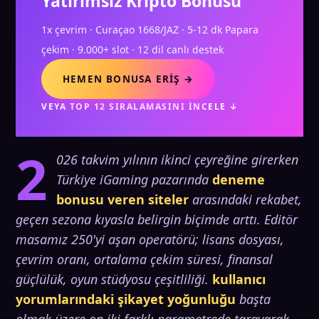
Yatırımsız Kripto Bonusu
1x çevrim · Curaçao 1668/JAZ · 5-12 dk Papara
çekim · 9.000+ slot · 12 dil canlı destek
HEMEN BONUSA ERIŞ →
VEYA TOP 12 SIRALAMASINI INCELE ↓
2
026 takvim yılının ikinci çeyreğine girerken
Türkiye iGaming pazarında
deneme
bonusu veren siteler
arasındaki rekabet,
geçen sezona kıyasla belirgin biçimde arttı. Editör
masamız 250'yi aşan operatörü; lisans dosyası,
çevrim oranı, ortalama çekim süresi, finansal
güçlülük, oyun stüdyosu çeşitliliği.
kullanıcı
yorumlarındaki şikayet yoğunluğu
başta