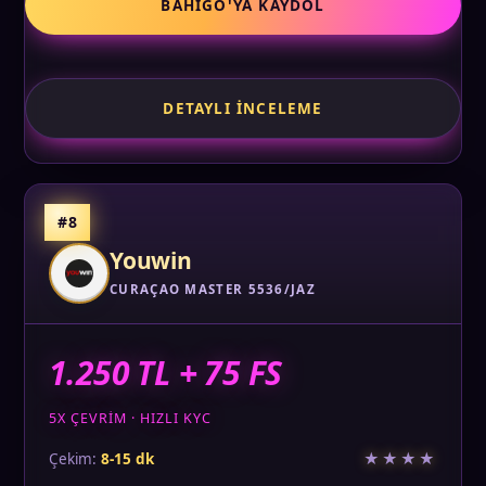
BAHIGO'YA KAYDOL
DETAYLI İNCELEME
#8
Youwin
CURAÇAO MASTER 5536/JAZ
1.250 TL + 75 FS
5X ÇEVRIM · HIZLI KYC
★★★★
Çekim:
8-15 dk