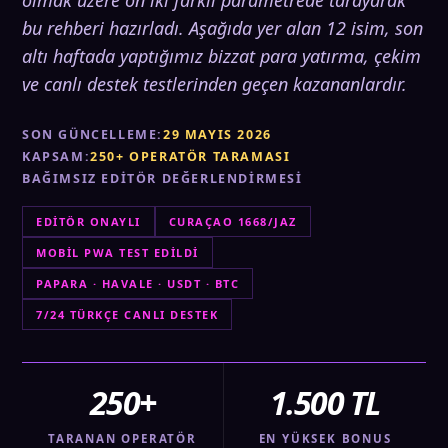
olmak üzere on iki farklı parametrede tarayarak
bu rehberi hazırladı. Aşağıda yer alan 12 isim, son
altı haftada yaptığımız bizzat para yatırma, çekim
ve canlı destek testlerinden geçen kazananlardır.
SON GÜNCELLEME:
29 MAYIS 2026
KAPSAM:
250+ OPERATÖR TARAMASI
BAĞIMSIZ EDITÖR DEĞERLENDIRMESI
EDITÖR ONAYLI
CURAÇAO 1668/JAZ
MOBIL PWA TEST EDILDI
PAPARA · HAVALE · USDT · BTC
7/24 TÜRKÇE CANLI DESTEK
250+
1.500 TL
TARANAN OPERATÖR
EN YÜKSEK BONUS