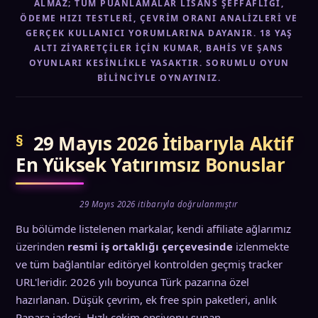
ALMAZ; TÜM PUANLAMALAR LISANS ŞEFFAFLIĞI,
ÖDEME HIZI TESTLERI, ÇEVRIM ORANI ANALIZLERI VE
GERÇEK KULLANICI YORUMLARINA DAYANIR. 18 YAŞ
ALTI ZIYARETÇILER IÇIN KUMAR, BAHIS VE ŞANS
OYUNLARI KESINLIKLE YASAKTIR. SORUMLU OYUN
BILINCIYLE OYNAYINIZ.
29 Mayıs 2026 İtibarıyla Aktif
En Yüksek Yatırımsız Bonuslar
29 Mayıs 2026 itibarıyla doğrulanmıştır
Bu bölümde listelenen markalar, kendi affiliate ağlarımız
üzerinden
resmi iş ortaklığı çerçevesinde
izlenmekte
ve tüm bağlantılar editöryel kontrolden geçmiş tracker
URL'leridir. 2026 yılı boyunca Türk pazarına özel
hazırlanan. Düşük çevrim, ek free spin paketleri, anlık
Papara iadesi. Hızlı çekim opsiyonu sunan