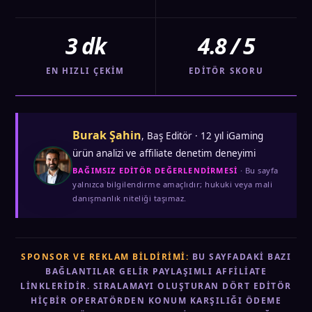
3 dk
4.8 / 5
EN HIZLI ÇEKIM
EDITÖR SKORU
Burak Şahin
, Baş Editör · 12 yıl iGaming
ürün analizi ve affiliate denetim deneyimi
BAĞIMSIZ EDITÖR DEĞERLENDIRMESI
· Bu sayfa
yalnızca bilgilendirme amaçlıdır; hukuki veya mali
danışmanlık niteliği taşımaz.
SPONSOR VE REKLAM BILDIRIMI:
BU SAYFADAKI BAZI
BAĞLANTILAR GELIR PAYLAŞIMLI AFFILIATE
LINKLERIDIR. SIRALAMAYI OLUŞTURAN DÖRT EDITÖR
HIÇBIR OPERATÖRDEN KONUM KARŞILIĞI ÖDEME