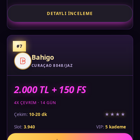
DETAYLI İNCELEME
#7
Bahigo
CURAÇAO 8048/JAZ
2.000 TL + 150 FS
4X ÇEVRIM · 14 GÜN
★★★★
Çekim:
10-20 dk
Slot:
3.940
VIP:
5 kademe