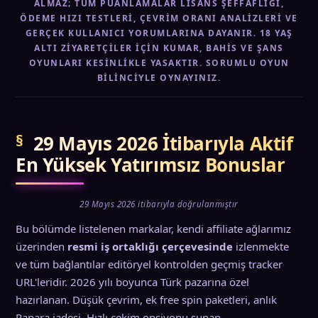
ALMAZ; TÜM PUANLAMALAR LISANS ŞEFFAFLIĞI,
ÖDEME HIZI TESTLERI, ÇEVRIM ORANI ANALIZLERI VE
GERÇEK KULLANICI YORUMLARINA DAYANIR. 18 YAŞ
ALTI ZIYARETÇILER IÇIN KUMAR, BAHIS VE ŞANS
OYUNLARI KESINLIKLE YASAKTIR. SORUMLU OYUN
BILINCIYLE OYNAYINIZ.
29 Mayıs 2026 İtibarıyla Aktif
En Yüksek Yatırımsız Bonuslar
29 Mayıs 2026 itibarıyla doğrulanmıştır
Bu bölümde listelenen markalar, kendi affiliate ağlarımız
üzerinden
resmi iş ortaklığı çerçevesinde
izlenmekte
ve tüm bağlantılar editöryel kontrolden geçmiş tracker
URL'leridir. 2026 yılı boyunca Türk pazarına özel
hazırlanan. Düşük çevrim, ek free spin paketleri, anlık
Papara iadesi. Hızlı çekim opsiyonu sunan