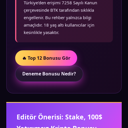
Türkiye'den erişimi 7258 Sayılı Kanun
çerçevesinde BTK tarafından sıklıkla
engellenir. Bu rehber yalnızca bilgi
amaçlıdır. 18 yaş altı kullanıcılar için
kesinlikle yasaktır.
🔥 Top 12 Bonusu Gör
Deneme Bonusu Nedir?
Editör Önerisi: Stake, 100$