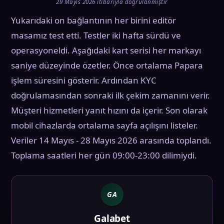
29 Mayıs 2026 itibarıyla doğrulanmıştır
Yukarıdaki on bağlantının her birini editör
masamız test etti. Testler iki hafta sürdü ve
operasyoneldi. Aşağıdaki kart serisi her markayı
saniye düzeyinde özetler. Önce ortalama Papara
işlem süresini gösterir. Ardından KYC
doğrulamasından sonraki ilk çekim zamanını verir.
Müşteri hizmetleri yanıt hızını da içerir. Son olarak
mobil cihazlarda ortalama sayfa açılışını listeler.
Veriler 14 Mayıs - 28 Mayıs 2026 arasında toplandı.
Toplama saatleri her gün 09:00-23:00 dilimiydi.
Galabet