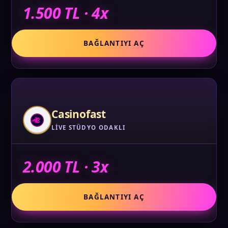
1.500 TL · 4x
BAĞLANTIYI AÇ
Casinofast
LIVE STÜDYO ODAKLI
2.000 TL · 3x
BAĞLANTIYI AÇ