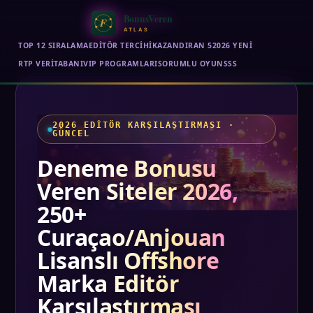
BonusVeren
F
ATLAS
TOP 12 SIRALAMA
EDITÖR TERCIHI
KAZANDIRAN 5
2026 YENİ
RTP VERITABANI
VIP PROGRAMLARI
SORUMLU OYUN
SSS
2026 EDITÖR KARŞILAŞTIRMASI ·
GÜNCEL
Deneme Bonusu
Veren Siteler 2026,
250+
Curaçao/Anjouan
Lisanslı Offshore
Marka Editör
Karşılaştırması