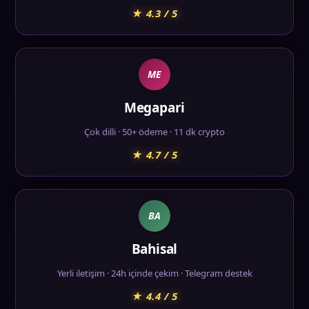
★ 4.3 / 5
Megapari
Çok dilli · 50+ ödeme · 11 dk crypto
★ 4.7 / 5
Bahisal
Yerli iletişim · 24h içinde çekim · Telegram destek
★ 4.4 / 5