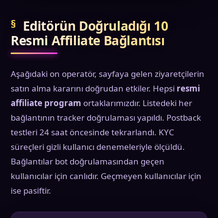
Editörün Doğruladığı 10
Resmi Affiliate Bağlantısı
Aşağıdaki on operatör, sayfaya gelen ziyaretçilerin
satın alma kararını doğrudan etkiler. Hepsi
resmi
affiliate program
ortaklarımızdır. Listedeki her
bağlantının tracker doğrulaması yapıldı. Postback
testleri 24 saat öncesinde tekrarlandı. KYC
süreçleri gizli kullanıcı denemeleriyle ölçüldü.
Bağlantılar bot doğrulamasından geçen
kullanıcılar için canlıdır. Geçmeyen kullanıcılar için
ise pasiftir.