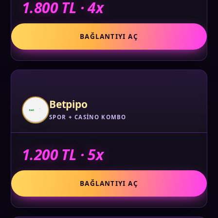
1.800 TL · 4x
BAĞLANTIYI AÇ
Betpipo
SPOR + CASINO KOMBO
1.200 TL · 5x
BAĞLANTIYI AÇ