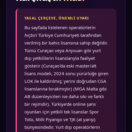
YASAL ÇERÇEVE, ÖNEMLI UYARI
Bu sayfada listelenen operatörlerin
hiçbiri
Türkiye Cumhuriyeti tarafından
verilmiş bir bahis lisansına sahip değildir.
Tümü Curaçao veya Anjouan gibi yurt
dışı yetkililerin lisanslarıyla faaliyet
gösterir (Curaçao'da eski master/alt
lisans modeli, 2024 sonu yürürlüğe giren
LOK ile kaldırılmış; yerini doğrudan CGA
lisanslarına bırakmıştır) (MGA Malta gibi
AB düzenleyicileri ise daha sıkı ve farklı
bir rejimdir). Türkiye'de online şans
oyunları için yetkili tek lisanslar Spor
Toto, Milli Piyango ve TJK (at yarışı)
bünyesindedir. Yurt dışı operatörlerin