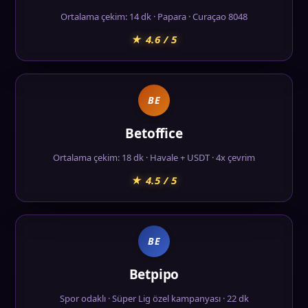
Ortalama çekim: 14 dk · Papara · Curaçao 8048
★ 4.6 / 5
Betoffice
Ortalama çekim: 18 dk · Havale + USDT · 4x çevrim
★ 4.5 / 5
Betpipo
Spor odaklı · Süper Lig özel kampanyası · 22 dk