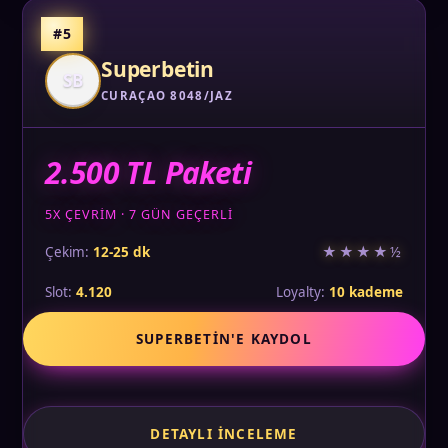
#5
Superbetin
SB
CURAÇAO 8048/JAZ
2.500 TL Paketi
5X ÇEVRIM · 7 GÜN GEÇERLI
★★★★½
Çekim:
12-25 dk
Slot:
4.120
Loyalty:
10 kademe
SUPERBETIN'E KAYDOL
DETAYLI İNCELEME