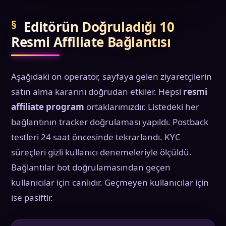
Editörün Doğruladığı 10
Resmi Affiliate Bağlantısı
Aşağıdaki on operatör, sayfaya gelen ziyaretçilerin
satın alma kararını doğrudan etkiler. Hepsi
resmi
affiliate program
ortaklarımızdır. Listedeki her
bağlantının tracker doğrulaması yapıldı. Postback
testleri 24 saat öncesinde tekrarlandı. KYC
süreçleri gizli kullanıcı denemeleriyle ölçüldü.
Bağlantılar bot doğrulamasından geçen
kullanıcılar için canlıdır. Geçmeyen kullanıcılar için
ise pasiftir.