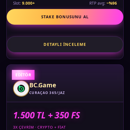
Slot:
9.000+
RTP avg:
~%96
STAKE BONUSUNU AL
DETAYLI İNCELEME
EDİTÖR
BC.Game
CURAÇAO 365/JAZ
1.500 TL + 350 FS
3X ÇEVRIM · CRYPTO + FIAT