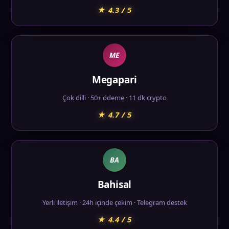
★ 4.3 / 5
Megapari
Çok dilli · 50+ ödeme · 11 dk crypto
★ 4.7 / 5
Bahisal
Yerli iletişim · 24h içinde çekim · Telegram destek
★ 4.4 / 5