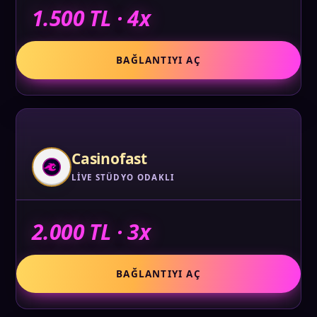
1.500 TL · 4x
BAĞLANTIYI AÇ
Casinofast
LIVE STÜDYO ODAKLI
2.000 TL · 3x
BAĞLANTIYI AÇ