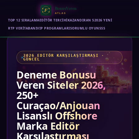
BonusVeren
F
ATLAS
TOP 12 SIRALAMA
EDITÖR TERCIHI
KAZANDIRAN 5
2026 YENİ
RTP VERITABANI
VIP PROGRAMLARI
SORUMLU OYUN
SSS
2026 EDITÖR KARŞILAŞTIRMASI ·
GÜNCEL
Deneme Bonusu
Veren Siteler 2026,
250+
Curaçao/Anjouan
Lisanslı Offshore
Marka Editör
Karşılaştırması