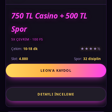
750 TL Casino + 500 TL
Spor
5X ÇEVRIM · 100 FS
★★★★½
Çekim:
10-18 dk
Slot:
4.880
Spor:
32 disiplin
LEON'A KAYDOL
DETAYLI İNCELEME