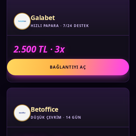
Galabet
HIZLI PAPARA · 7/24 DESTEK
2.500 TL · 3x
BAĞLANTIYI AÇ
Betoffice
DÜŞÜK ÇEVRIM · 14 GÜN