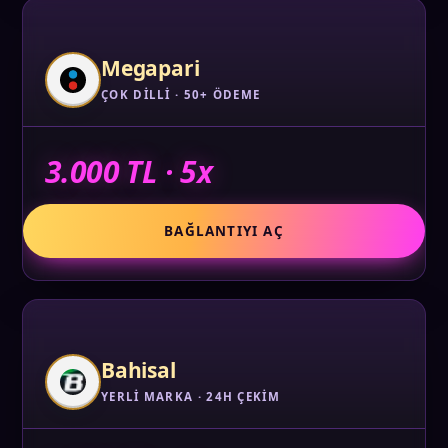
Megapari
ÇOK DILLI · 50+ ÖDEME
3.000 TL · 5x
BAĞLANTIYI AÇ
Bahisal
YERLI MARKA · 24H ÇEKIM