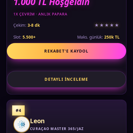
1.000 TL Hoşgeldin
1X ÇEVRIM · ANLIK PAPARA
★★★★★
Çekim:
3-8 dk
Slot:
5.500+
Maks. günlük:
250k TL
REKABET'E KAYDOL
DETAYLI İNCELEME
#4
Leon
CURAÇAO MASTER 365/JAZ