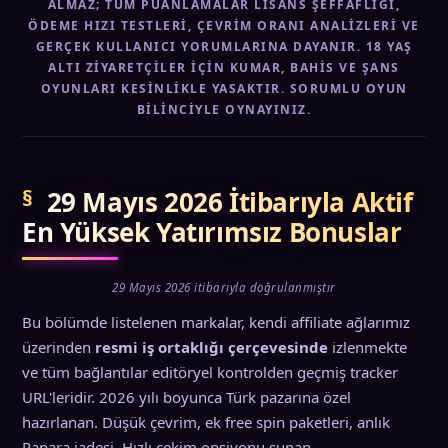
ALMAZ; TÜM PUANLAMALAR LISANS ŞEFFAFLIĞI,
ÖDEME HIZI TESTLERI, ÇEVRIM ORANI ANALIZLERI VE
GERÇEK KULLANICI YORUMLARINA DAYANIR. 18 YAŞ
ALTI ZIYARETÇILER IÇIN KUMAR, BAHIS VE ŞANS
OYUNLARI KESINLIKLE YASAKTIR. SORUMLU OYUN
BILINCIYLE OYNAYINIZ.
29 Mayıs 2026 İtibarıyla Aktif
En Yüksek Yatırımsız Bonuslar
29 Mayıs 2026 itibarıyla doğrulanmıştır
Bu bölümde listelenen markalar, kendi affiliate ağlarımız
üzerinden
resmi iş ortaklığı çerçevesinde
izlenmekte
ve tüm bağlantılar editöryel kontrolden geçmiş tracker
URL'leridir. 2026 yılı boyunca Türk pazarına özel
hazırlanan. Düşük çevrim, ek free spin paketleri, anlık
Papara iadesi. Hızlı çekim opsiyonu sunan