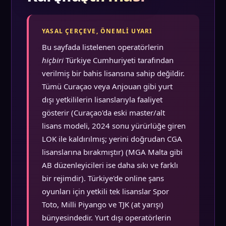
YASAL ÇERÇEVE, ÖNEMLI UYARI
Bu sayfada listelenen operatörlerin
hiçbiri
Türkiye Cumhuriyeti tarafından
verilmiş bir bahis lisansına sahip değildir.
Tümü Curaçao veya Anjouan gibi yurt
dışı yetkililerin lisanslarıyla faaliyet
gösterir (Curaçao'da eski master/alt
lisans modeli, 2024 sonu yürürlüğe giren
LOK ile kaldırılmış; yerini doğrudan CGA
lisanslarına bırakmıştır) (MGA Malta gibi
AB düzenleyicileri ise daha sıkı ve farklı
bir rejimdir). Türkiye'de online şans
oyunları için yetkili tek lisanslar Spor
Toto, Milli Piyango ve TJK (at yarışı)
bünyesindedir. Yurt dışı operatörlerin