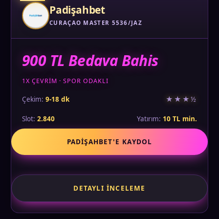
Padişahbet
CURAÇAO MASTER 5536/JAZ
900 TL Bedava Bahis
1X ÇEVRIM · SPOR ODAKLI
★★★½
Çekim:
9-18 dk
Slot:
2.840
Yatırım:
10 TL min.
PADIŞAHBET'E KAYDOL
DETAYLI İNCELEME