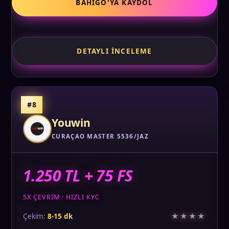
BAHIGO'YA KAYDOL
DETAYLI İNCELEME
#8
Youwin
CURAÇAO MASTER 5536/JAZ
1.250 TL + 75 FS
5X ÇEVRIM · HIZLI KYC
★★★★
Çekim:
8-15 dk