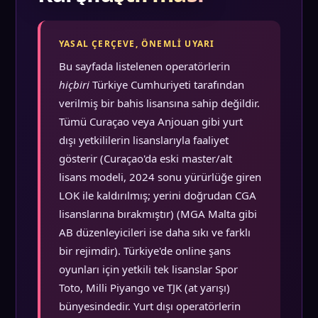
YASAL ÇERÇEVE, ÖNEMLI UYARI
Bu sayfada listelenen operatörlerin
hiçbiri
Türkiye Cumhuriyeti tarafından
verilmiş bir bahis lisansına sahip değildir.
Tümü Curaçao veya Anjouan gibi yurt
dışı yetkililerin lisanslarıyla faaliyet
gösterir (Curaçao'da eski master/alt
lisans modeli, 2024 sonu yürürlüğe giren
LOK ile kaldırılmış; yerini doğrudan CGA
lisanslarına bırakmıştır) (MGA Malta gibi
AB düzenleyicileri ise daha sıkı ve farklı
bir rejimdir). Türkiye'de online şans
oyunları için yetkili tek lisanslar Spor
Toto, Milli Piyango ve TJK (at yarışı)
bünyesindedir. Yurt dışı operatörlerin