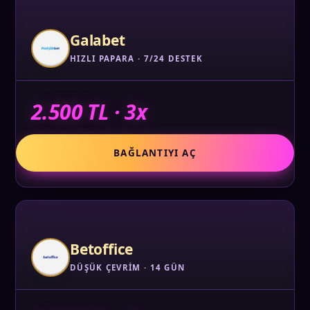
Galabet
HIZLI PAPARA · 7/24 DESTEK
2.500 TL · 3x
BAĞLANTIYI AÇ
Betoffice
DÜŞÜK ÇEVRIM · 14 GÜN