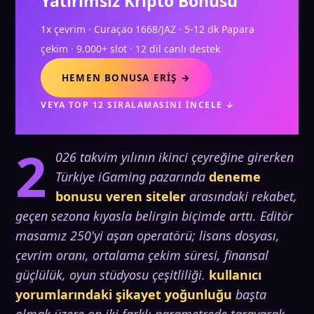
Yatırımsız Kripto Bonusu
1x çevrim · Curaçao 1668/JAZ · 5-12 dk Papara
çekim · 9.000+ slot · 12 dil canlı destek
HEMEN BONUSA ERIŞ →
VEYA TOP 12 SIRALAMASINI INCELE ↓
2
026 takvim yılının ikinci çeyreğine girerken
Türkiye iGaming pazarında
deneme
bonusu veren siteler
arasındaki rekabet,
geçen sezona kıyasla belirgin biçimde arttı. Editör
masamız 250'yi aşan operatörü; lisans dosyası,
çevrim oranı, ortalama çekim süresi, finansal
güçlülük, oyun stüdyosu çeşitliliği.
kullanıcı
yorumlarındaki şikayet yoğunluğu
başta