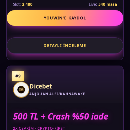
Slot:
3.480
Live:
540 masa
YOUWIN'E KAYDOL
DETAYLI İNCELEME
#9
Dicebet
ANJOUAN ALSI/KAHNAWAKE
500 TL + Crash %50 iade
2X ÇEVRIM · CRYPTO-FIRST