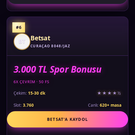
#6
Betsat
BT
CURAÇAO 8048/JAZ
3.000 TL Spor Bonusu
6X ÇEVRIM · 50 FS
★★★★½
Çekim:
15-30 dk
Slot:
3.760
Canlı:
620+ masa
BETSAT'A KAYDOL