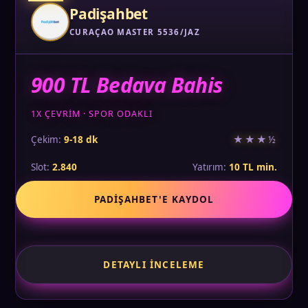
Padişahbet
CURAÇAO MASTER 5536/JAZ
900 TL Bedava Bahis
1X ÇEVRIM · SPOR ODAKLI
★★★½
Çekim:
9-18 dk
Slot:
2.840
Yatırım:
10 TL min.
PADIŞAHBET'E KAYDOL
DETAYLI İNCELEME