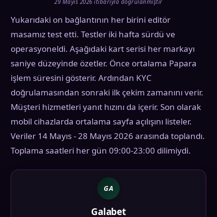
29 Mayıs 2026 itibarıyla doğrulanmıştır
Yukarıdaki on bağlantının her birini editör
masamız test etti. Testler iki hafta sürdü ve
operasyoneldi. Aşağıdaki kart serisi her markayı
saniye düzeyinde özetler. Önce ortalama Papara
işlem süresini gösterir. Ardından KYC
doğrulamasından sonraki ilk çekim zamanını verir.
Müşteri hizmetleri yanıt hızını da içerir. Son olarak
mobil cihazlarda ortalama sayfa açılışını listeler.
Veriler 14 Mayıs - 28 Mayıs 2026 arasında toplandı.
Toplama saatleri her gün 09:00-23:00 dilimiydi.
Galabet