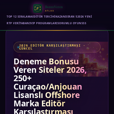
BonusVeren
F
ATLAS
TOP 12 SIRALAMA
EDITÖR TERCIHI
KAZANDIRAN 5
2026 YENİ
RTP VERITABANI
VIP PROGRAMLARI
SORUMLU OYUN
SSS
2026 EDITÖR KARŞILAŞTIRMASI ·
GÜNCEL
Deneme Bonusu
Veren Siteler 2026,
250+
Curaçao/Anjouan
Lisanslı Offshore
Marka Editör
Karşılaştırması