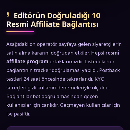
Editörün Doğruladığı 10
Resmi Affiliate Bağlantısı
Aşağıdaki on operatör, sayfaya gelen ziyaretçilerin
satın alma kararını doğrudan etkiler. Hepsi
resmi
affiliate program
ortaklarımızdır. Listedeki her
bağlantının tracker doğrulaması yapıldı. Postback
testleri 24 saat öncesinde tekrarlandı. KYC
süreçleri gizli kullanıcı denemeleriyle ölçüldü.
Bağlantılar bot doğrulamasından geçen
kullanıcılar için canlıdır. Geçmeyen kullanıcılar için
ise pasiftir.