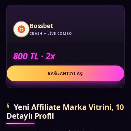
Bossbet
CRASH + LIVE COMBO
800 TL · 2x
BAĞLANTIYI AÇ
Yeni Affiliate Marka Vitrini, 10
Detaylı Profil