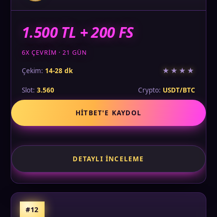
1.500 TL + 200 FS
6X ÇEVRIM · 21 GÜN
★★★★
Çekim:
14-28 dk
Slot:
3.560
Crypto:
USDT/BTC
HITBET'E KAYDOL
DETAYLI İNCELEME
#12