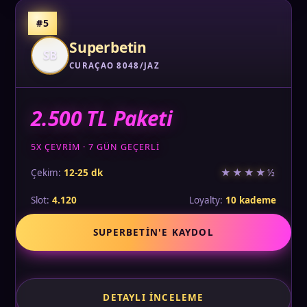
#5
Superbetin
SB
CURAÇAO 8048/JAZ
2.500 TL Paketi
5X ÇEVRIM · 7 GÜN GEÇERLI
★★★★½
Çekim:
12-25 dk
Slot:
4.120
Loyalty:
10 kademe
SUPERBETIN'E KAYDOL
DETAYLI İNCELEME