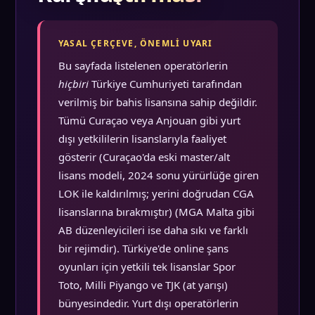
YASAL ÇERÇEVE, ÖNEMLI UYARI
Bu sayfada listelenen operatörlerin
hiçbiri
Türkiye Cumhuriyeti tarafından
verilmiş bir bahis lisansına sahip değildir.
Tümü Curaçao veya Anjouan gibi yurt
dışı yetkililerin lisanslarıyla faaliyet
gösterir (Curaçao'da eski master/alt
lisans modeli, 2024 sonu yürürlüğe giren
LOK ile kaldırılmış; yerini doğrudan CGA
lisanslarına bırakmıştır) (MGA Malta gibi
AB düzenleyicileri ise daha sıkı ve farklı
bir rejimdir). Türkiye'de online şans
oyunları için yetkili tek lisanslar Spor
Toto, Milli Piyango ve TJK (at yarışı)
bünyesindedir. Yurt dışı operatörlerin