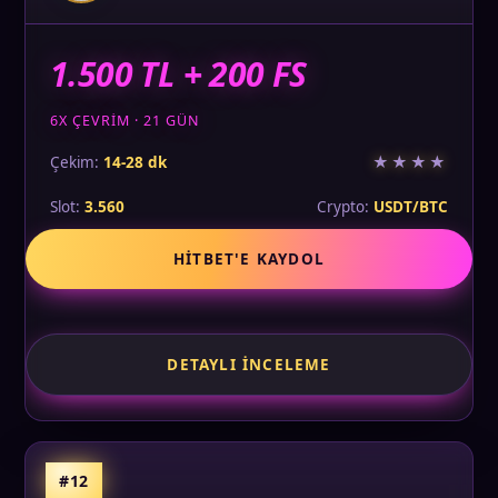
1.500 TL + 200 FS
6X ÇEVRIM · 21 GÜN
★★★★
Çekim:
14-28 dk
Slot:
3.560
Crypto:
USDT/BTC
HITBET'E KAYDOL
DETAYLI İNCELEME
#12