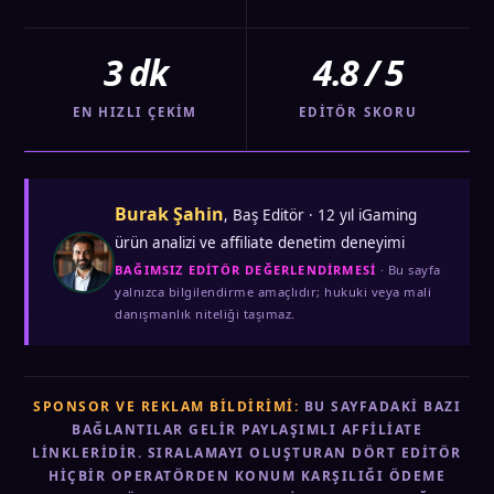
3 dk
4.8 / 5
EN HIZLI ÇEKIM
EDITÖR SKORU
Burak Şahin
, Baş Editör · 12 yıl iGaming
ürün analizi ve affiliate denetim deneyimi
BAĞIMSIZ EDITÖR DEĞERLENDIRMESI
· Bu sayfa
yalnızca bilgilendirme amaçlıdır; hukuki veya mali
danışmanlık niteliği taşımaz.
SPONSOR VE REKLAM BILDIRIMI:
BU SAYFADAKI BAZI
BAĞLANTILAR GELIR PAYLAŞIMLI AFFILIATE
LINKLERIDIR. SIRALAMAYI OLUŞTURAN DÖRT EDITÖR
HIÇBIR OPERATÖRDEN KONUM KARŞILIĞI ÖDEME