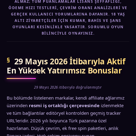
ALMAZ; TÜM PUANLAMALAR LISANS ŞEFFAFLIĞI,
ÖDEME HIZI TESTLERI, ÇEVRIM ORANI ANALIZLERI VE
GERÇEK KULLANICI YORUMLARINA DAYANIR. 18 YAŞ
ALTI ZIYARETÇILER IÇIN KUMAR, BAHIS VE ŞANS
OYUNLARI KESINLIKLE YASAKTIR. SORUMLU OYUN
BILINCIYLE OYNAYINIZ.
29 Mayıs 2026 İtibarıyla Aktif
En Yüksek Yatırımsız Bonuslar
29 Mayıs 2026 itibarıyla doğrulanmıştır
Bu bölümde listelenen markalar, kendi affiliate ağlarımız
üzerinden
resmi iş ortaklığı çerçevesinde
izlenmekte
ve tüm bağlantılar editöryel kontrolden geçmiş tracker
URL'leridir. 2026 yılı boyunca Türk pazarına özel
hazırlanan. Düşük çevrim, ek free spin paketleri, anlık
Papara iadesi. Hızlı çekim opsiyonu sunan