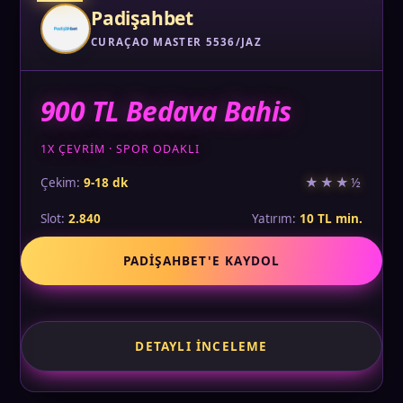
Padişahbet
CURAÇAO MASTER 5536/JAZ
900 TL Bedava Bahis
1X ÇEVRIM · SPOR ODAKLI
★★★½
Çekim:
9-18 dk
Slot:
2.840
Yatırım:
10 TL min.
PADIŞAHBET'E KAYDOL
DETAYLI İNCELEME