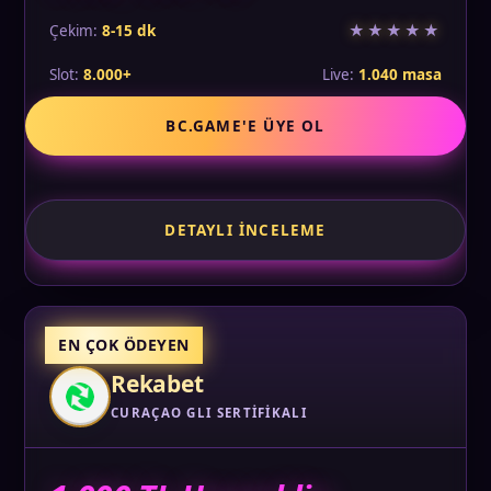
★★★★★
Çekim:
8-15 dk
Slot:
8.000+
Live:
1.040 masa
BC.GAME'E ÜYE OL
DETAYLI İNCELEME
EN ÇOK ÖDEYEN
Rekabet
CURAÇAO GLI SERTIFIKALI