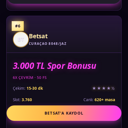
#6
Betsat
BT
CURAÇAO 8048/JAZ
3.000 TL Spor Bonusu
6X ÇEVRIM · 50 FS
★★★★½
Çekim:
15-30 dk
Slot:
3.760
Canlı:
620+ masa
BETSAT'A KAYDOL