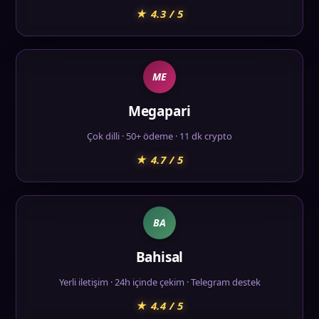
★ 4.3 / 5
Megapari
Çok dilli · 50+ ödeme · 11 dk crypto
★ 4.7 / 5
Bahisal
Yerli iletişim · 24h içinde çekim · Telegram destek
★ 4.4 / 5