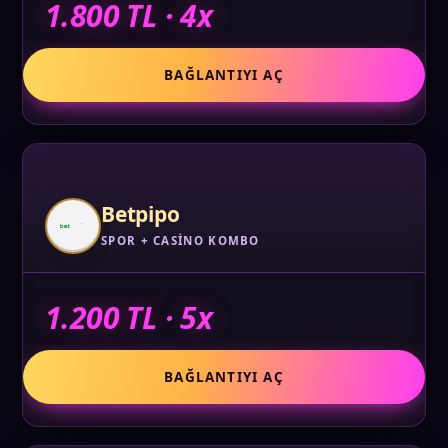
1.800 TL · 4x
BAĞLANTIYI AÇ
Betpipo
SPOR + CASINO KOMBO
1.200 TL · 5x
BAĞLANTIYI AÇ