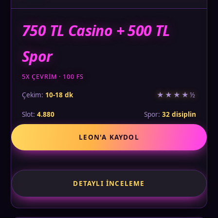
750 TL Casino + 500 TL
Spor
5X ÇEVRIM · 100 FS
★★★★½
Çekim:
10-18 dk
Slot:
4.880
Spor:
32 disiplin
LEON'A KAYDOL
DETAYLI İNCELEME