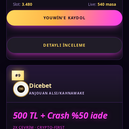
Slot:
3.480
Live:
540 masa
YOUWIN'E KAYDOL
DETAYLI İNCELEME
#9
Dicebet
ANJOUAN ALSI/KAHNAWAKE
500 TL + Crash %50 iade
2X ÇEVRIM · CRYPTO-FIRST