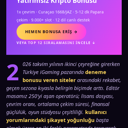
Yatırımsız Kripto Bonusu
1x çevrim · Curaçao 1668/JAZ · 5-12 dk Papara
çekim · 9.000+ slot · 12 dil canlı destek
HEMEN BONUSA ERIŞ →
VEYA TOP 12 SIRALAMASINI INCELE ↓
2
026 takvim yılının ikinci çeyreğine girerken
Türkiye iGaming pazarında
deneme
bonusu veren siteler
arasındaki rekabet,
geçen sezona kıyasla belirgin biçimde arttı. Editör
masamız 250'yi aşan operatörü; lisans dosyası,
çevrim oranı, ortalama çekim süresi, finansal
güçlülük, oyun stüdyosu çeşitliliği.
kullanıcı
yorumlarındaki şikayet yoğunluğu
başta