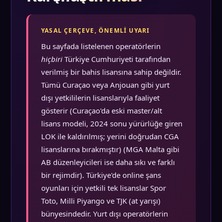
YASAL ÇERÇEVE, ÖNEMLI UYARI
Bu sayfada listelenen operatörlerin
hiçbiri
Türkiye Cumhuriyeti tarafından
verilmiş bir bahis lisansına sahip değildir.
Tümü Curaçao veya Anjouan gibi yurt
dışı yetkililerin lisanslarıyla faaliyet
gösterir (Curaçao'da eski master/alt
lisans modeli, 2024 sonu yürürlüğe giren
LOK ile kaldırılmış; yerini doğrudan CGA
lisanslarına bırakmıştır) (MGA Malta gibi
AB düzenleyicileri ise daha sıkı ve farklı
bir rejimdir). Türkiye'de online şans
oyunları için yetkili tek lisanslar Spor
Toto, Milli Piyango ve TJK (at yarışı)
bünyesindedir. Yurt dışı operatörlerin