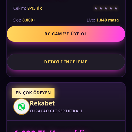
★★★★★
Çekim:
8-15 dk
Slot:
8.000+
Live:
1.040 masa
BC.GAME'E ÜYE OL
DETAYLI İNCELEME
EN ÇOK ÖDEYEN
Rekabet
CURAÇAO GLI SERTIFIKALI