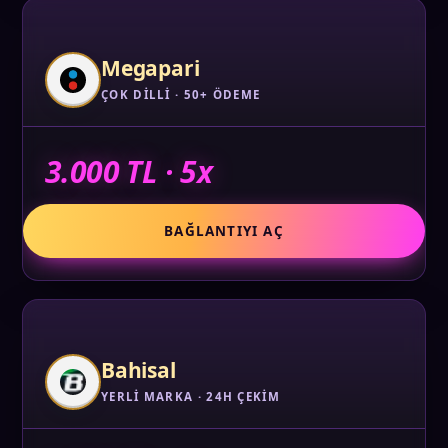
Megapari
ÇOK DILLI · 50+ ÖDEME
3.000 TL · 5x
BAĞLANTIYI AÇ
Bahisal
YERLI MARKA · 24H ÇEKIM