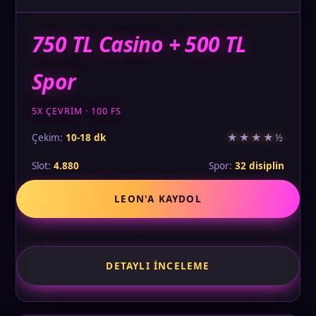
750 TL Casino + 500 TL
Spor
5X ÇEVRIM · 100 FS
★★★★½
Çekim:
10-18 dk
Slot:
4.880
Spor:
32 disiplin
LEON'A KAYDOL
DETAYLI İNCELEME