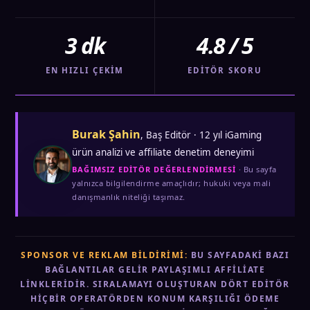
3 dk
4.8 / 5
EN HIZLI ÇEKIM
EDITÖR SKORU
Burak Şahin
, Baş Editör · 12 yıl iGaming
ürün analizi ve affiliate denetim deneyimi
BAĞIMSIZ EDITÖR DEĞERLENDIRMESI
· Bu sayfa
yalnızca bilgilendirme amaçlıdır; hukuki veya mali
danışmanlık niteliği taşımaz.
SPONSOR VE REKLAM BILDIRIMI:
BU SAYFADAKI BAZI
BAĞLANTILAR GELIR PAYLAŞIMLI AFFILIATE
LINKLERIDIR. SIRALAMAYI OLUŞTURAN DÖRT EDITÖR
HIÇBIR OPERATÖRDEN KONUM KARŞILIĞI ÖDEME