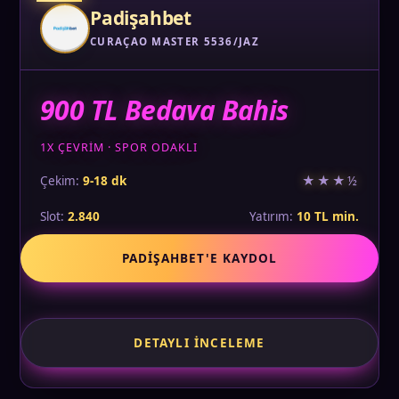
Padişahbet
CURAÇAO MASTER 5536/JAZ
900 TL Bedava Bahis
1X ÇEVRIM · SPOR ODAKLI
★★★½
Çekim:
9-18 dk
Slot:
2.840
Yatırım:
10 TL min.
PADIŞAHBET'E KAYDOL
DETAYLI İNCELEME