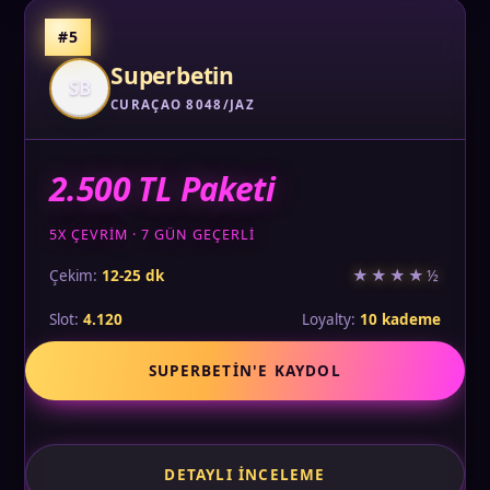
#5
Superbetin
SB
CURAÇAO 8048/JAZ
2.500 TL Paketi
5X ÇEVRIM · 7 GÜN GEÇERLI
★★★★½
Çekim:
12-25 dk
Slot:
4.120
Loyalty:
10 kademe
SUPERBETIN'E KAYDOL
DETAYLI İNCELEME