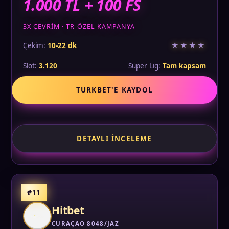
1.000 TL + 100 FS
3X ÇEVRIM · TR-ÖZEL KAMPANYA
★★★★
Çekim:
10-22 dk
Slot:
3.120
Süper Lig:
Tam kapsam
TURKBET'E KAYDOL
DETAYLI İNCELEME
#11
Hitbet
CURAÇAO 8048/JAZ