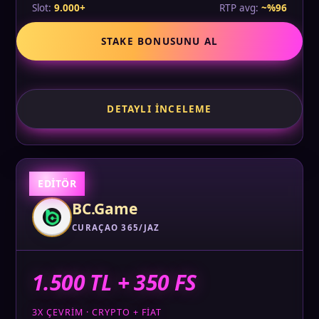
Slot:
9.000+
RTP avg:
~%96
STAKE BONUSUNU AL
DETAYLI İNCELEME
EDİTÖR
BC.Game
CURAÇAO 365/JAZ
1.500 TL + 350 FS
3X ÇEVRIM · CRYPTO + FIAT