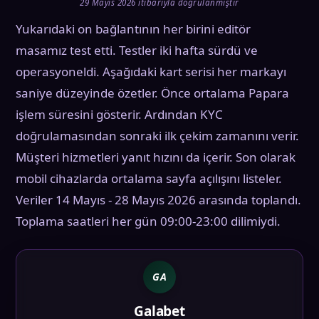
29 Mayıs 2026 itibarıyla doğrulanmıştır
Yukarıdaki on bağlantının her birini editör
masamız test etti. Testler iki hafta sürdü ve
operasyoneldi. Aşağıdaki kart serisi her markayı
saniye düzeyinde özetler. Önce ortalama Papara
işlem süresini gösterir. Ardından KYC
doğrulamasından sonraki ilk çekim zamanını verir.
Müşteri hizmetleri yanıt hızını da içerir. Son olarak
mobil cihazlarda ortalama sayfa açılışını listeler.
Veriler 14 Mayıs - 28 Mayıs 2026 arasında toplandı.
Toplama saatleri her gün 09:00-23:00 dilimiydi.
Galabet