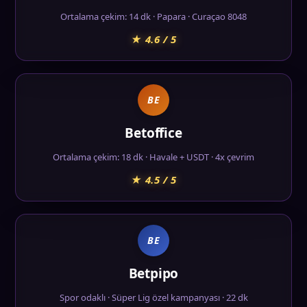
Ortalama çekim: 14 dk · Papara · Curaçao 8048
★ 4.6 / 5
Betoffice
Ortalama çekim: 18 dk · Havale + USDT · 4x çevrim
★ 4.5 / 5
Betpipo
Spor odaklı · Süper Lig özel kampanyası · 22 dk