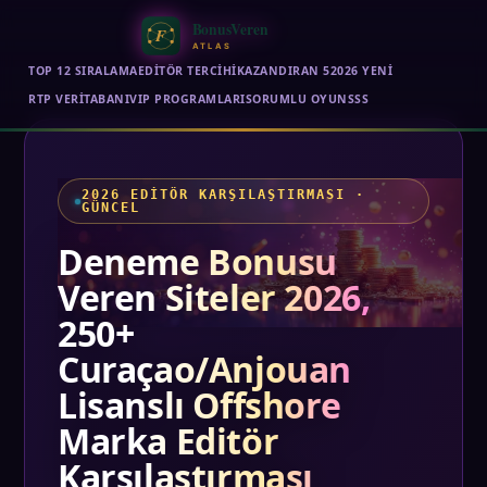
BonusVeren
F
ATLAS
TOP 12 SIRALAMA
EDITÖR TERCIHI
KAZANDIRAN 5
2026 YENİ
RTP VERITABANI
VIP PROGRAMLARI
SORUMLU OYUN
SSS
2026 EDITÖR KARŞILAŞTIRMASI ·
GÜNCEL
Deneme Bonusu
Veren Siteler 2026,
250+
Curaçao/Anjouan
Lisanslı Offshore
Marka Editör
Karşılaştırması