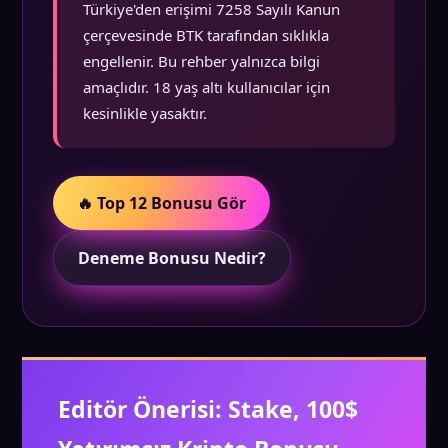
Türkiye'den erişimi 7258 Sayılı Kanun
çerçevesinde BTK tarafından sıklıkla
engellenir. Bu rehber yalnızca bilgi
amaçlıdır. 18 yaş altı kullanıcılar için
kesinlikle yasaktır.
🔥 Top 12 Bonusu Gör
Deneme Bonusu Nedir?
Editör Önerisi: Stake, 100$