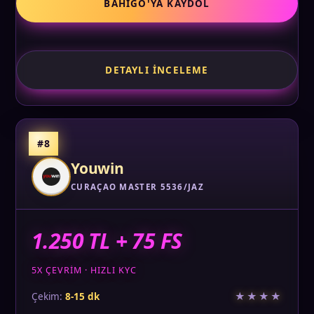
BAHIGO'YA KAYDOL
DETAYLI İNCELEME
#8
Youwin
CURAÇAO MASTER 5536/JAZ
1.250 TL + 75 FS
5X ÇEVRIM · HIZLI KYC
★★★★
Çekim:
8-15 dk