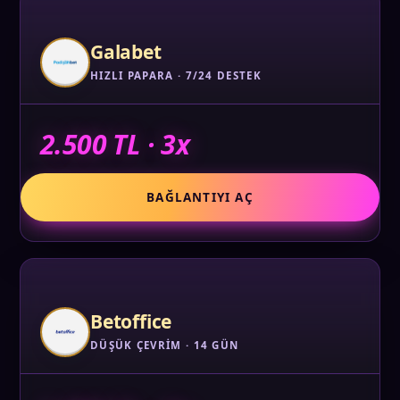
Galabet
HIZLI PAPARA · 7/24 DESTEK
2.500 TL · 3x
BAĞLANTIYI AÇ
Betoffice
DÜŞÜK ÇEVRIM · 14 GÜN