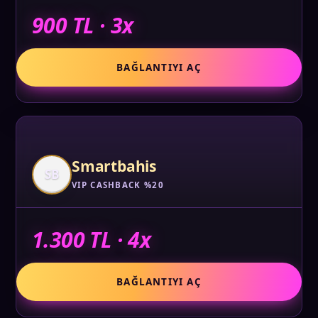
900 TL · 3x
BAĞLANTIYI AÇ
Smartbahis
SB
VIP CASHBACK %20
1.300 TL · 4x
BAĞLANTIYI AÇ