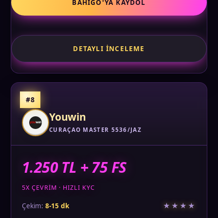
BAHIGO'YA KAYDOL
DETAYLI İNCELEME
#8
Youwin
CURAÇAO MASTER 5536/JAZ
1.250 TL + 75 FS
5X ÇEVRIM · HIZLI KYC
★★★★
Çekim:
8-15 dk