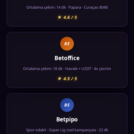
Ortalama çekim: 14 dk · Papara · Curaçao 8048
★ 4.6 / 5
Betoffice
Ortalama çekim: 18 dk · Havale + USDT · 4x çevrim
★ 4.5 / 5
Betpipo
Spor odaklı · Süper Lig özel kampanyası · 22 dk