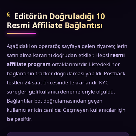
Editörün Doğruladığı 10
Resmi Affiliate Bağlantısı
Aşağıdaki on operatör, sayfaya gelen ziyaretçilerin
satın alma kararını doğrudan etkiler. Hepsi
resmi
affiliate program
ortaklarımızdır. Listedeki her
bağlantının tracker doğrulaması yapıldı. Postback
testleri 24 saat öncesinde tekrarlandı. KYC
süreçleri gizli kullanıcı denemeleriyle ölçüldü.
Bağlantılar bot doğrulamasından geçen
kullanıcılar için canlıdır. Geçmeyen kullanıcılar için
ise pasiftir.