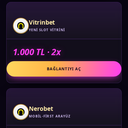
Vitrinbet
YENI SLOT VITRINI
1.000 TL · 2x
BAĞLANTIYI AÇ
Nerobet
MOBIL-FIRST ARAYÜZ