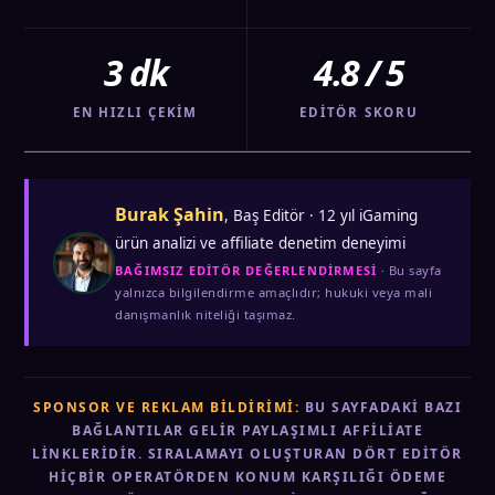
3 dk
4.8 / 5
EN HIZLI ÇEKIM
EDITÖR SKORU
Burak Şahin
, Baş Editör · 12 yıl iGaming
ürün analizi ve affiliate denetim deneyimi
BAĞIMSIZ EDITÖR DEĞERLENDIRMESI
· Bu sayfa
yalnızca bilgilendirme amaçlıdır; hukuki veya mali
danışmanlık niteliği taşımaz.
SPONSOR VE REKLAM BILDIRIMI:
BU SAYFADAKI BAZI
BAĞLANTILAR GELIR PAYLAŞIMLI AFFILIATE
LINKLERIDIR. SIRALAMAYI OLUŞTURAN DÖRT EDITÖR
HIÇBIR OPERATÖRDEN KONUM KARŞILIĞI ÖDEME