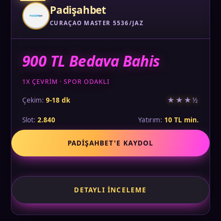
Padişahbet
CURAÇAO MASTER 5536/JAZ
900 TL Bedava Bahis
1X ÇEVRIM · SPOR ODAKLI
★★★½
Çekim:
9-18 dk
Slot:
2.840
Yatırım:
10 TL min.
PADIŞAHBET'E KAYDOL
DETAYLI İNCELEME