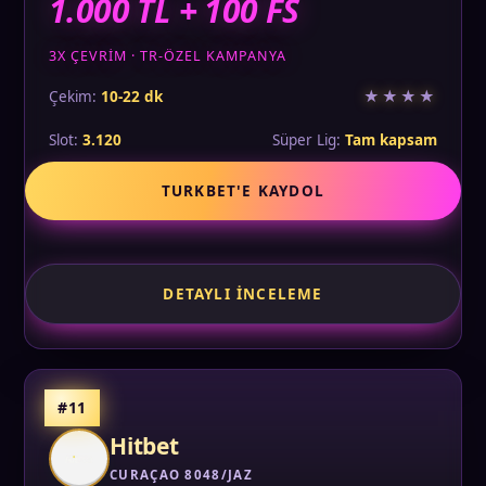
1.000 TL + 100 FS
3X ÇEVRIM · TR-ÖZEL KAMPANYA
★★★★
Çekim:
10-22 dk
Slot:
3.120
Süper Lig:
Tam kapsam
TURKBET'E KAYDOL
DETAYLI İNCELEME
#11
Hitbet
CURAÇAO 8048/JAZ