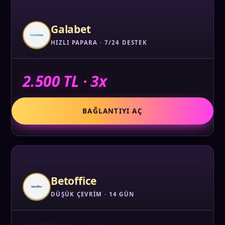
Galabet
HIZLI PAPARA · 7/24 DESTEK
2.500 TL · 3x
BAĞLANTIYI AÇ
Betoffice
DÜŞÜK ÇEVRIM · 14 GÜN