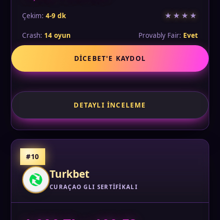
★★★★
Çekim:
4-9 dk
Crash:
14 oyun
Provably Fair:
Evet
DICEBET'E KAYDOL
DETAYLI İNCELEME
#10
Turkbet
CURAÇAO GLI SERTIFIKALI