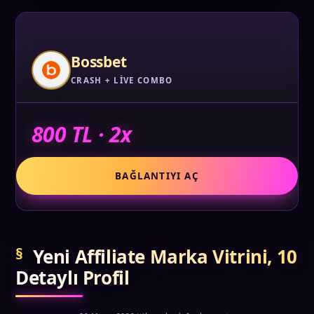
Bossbet
CRASH + LIVE COMBO
800 TL · 2x
BAĞLANTIYI AÇ
Yeni Affiliate Marka Vitrini, 10
Detaylı Profil