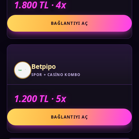
1.800 TL · 4x
BAĞLANTIYI AÇ
Betpipo
SPOR + CASINO KOMBO
1.200 TL · 5x
BAĞLANTIYI AÇ