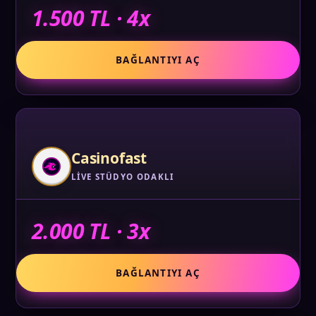
1.500 TL · 4x
BAĞLANTIYI AÇ
Casinofast
LIVE STÜDYO ODAKLI
2.000 TL · 3x
BAĞLANTIYI AÇ