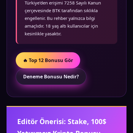
Türkiye'den erişimi 7258 Sayılı Kanun
çerçevesinde BTK tarafından sıklıkla
engellenir. Bu rehber yalnızca bilgi
amaçlıdır. 18 yaş altı kullanıcılar için
kesinlikle yasaktır.
🔥 Top 12 Bonusu Gör
Deneme Bonusu Nedir?
Editör Önerisi: Stake, 100$