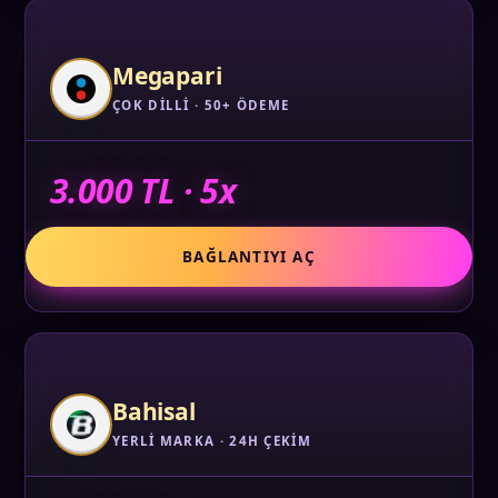
Megapari
ÇOK DILLI · 50+ ÖDEME
3.000 TL · 5x
BAĞLANTIYI AÇ
Bahisal
YERLI MARKA · 24H ÇEKIM