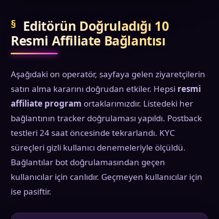
Editörün Doğruladığı 10
Resmi Affiliate Bağlantısı
Aşağıdaki on operatör, sayfaya gelen ziyaretçilerin
satın alma kararını doğrudan etkiler. Hepsi
resmi
affiliate program
ortaklarımızdır. Listedeki her
bağlantının tracker doğrulaması yapıldı. Postback
testleri 24 saat öncesinde tekrarlandı. KYC
süreçleri gizli kullanıcı denemeleriyle ölçüldü.
Bağlantılar bot doğrulamasından geçen
kullanıcılar için canlıdır. Geçmeyen kullanıcılar için
ise pasiftir.