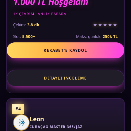
1.000 TL Hoşgeldin
1X ÇEVRIM · ANLIK PAPARA
★★★★★
Çekim:
3-8 dk
Slot:
5.500+
Maks. günlük:
250k TL
REKABET'E KAYDOL
DETAYLI İNCELEME
#4
Leon
CURAÇAO MASTER 365/JAZ