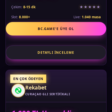
★★★★★
Çekim:
8-15 dk
Slot:
8.000+
Live:
1.040 masa
BC.GAME'E ÜYE OL
DETAYLI İNCELEME
EN ÇOK ÖDEYEN
Rekabet
CURAÇAO GLI SERTIFIKALI