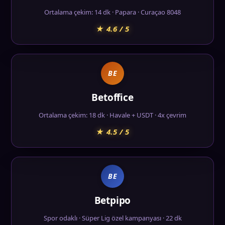
Ortalama çekim: 14 dk · Papara · Curaçao 8048
★ 4.6 / 5
Betoffice
Ortalama çekim: 18 dk · Havale + USDT · 4x çevrim
★ 4.5 / 5
Betpipo
Spor odaklı · Süper Lig özel kampanyası · 22 dk