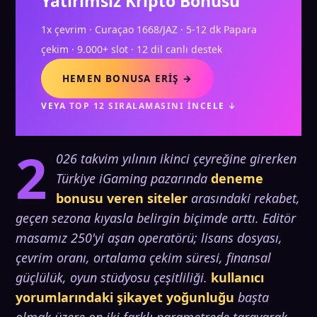
Yatırımsız Kripto Bonusu
1x çevrim · Curaçao 1668/JAZ · 5-12 dk Papara
çekim · 9.000+ slot · 12 dil canlı destek
HEMEN BONUSA ERIŞ →
VEYA TOP 12 SIRALAMASINI INCELE ↓
2
026 takvim yılının ikinci çeyreğine girerken
Türkiye iGaming pazarında
deneme
bonusu veren siteler
arasındaki rekabet,
geçen sezona kıyasla belirgin biçimde arttı. Editör
masamız 250'yi aşan operatörü; lisans dosyası,
çevrim oranı, ortalama çekim süresi, finansal
güçlülük, oyun stüdyosu çeşitliliği.
kullanıcı
yorumlarındaki şikayet yoğunluğu
başta