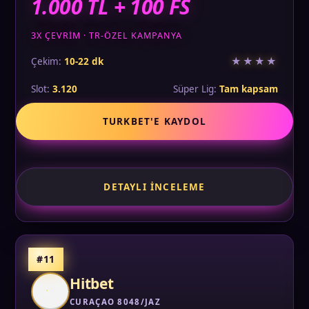
1.000 TL + 100 FS
3X ÇEVRIM · TR-ÖZEL KAMPANYA
★★★★
Çekim:
10-22 dk
Slot:
3.120
Süper Lig:
Tam kapsam
TURKBET'E KAYDOL
DETAYLI İNCELEME
#11
Hitbet
CURAÇAO 8048/JAZ