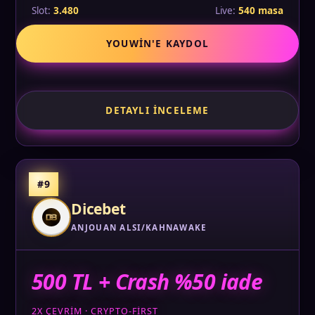
Slot:
3.480
Live:
540 masa
YOUWIN'E KAYDOL
DETAYLI İNCELEME
#9
Dicebet
ANJOUAN ALSI/KAHNAWAKE
500 TL + Crash %50 iade
2X ÇEVRIM · CRYPTO-FIRST