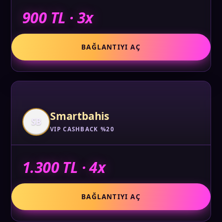
900 TL · 3x
BAĞLANTIYI AÇ
Smartbahis
SB
VIP CASHBACK %20
1.300 TL · 4x
BAĞLANTIYI AÇ