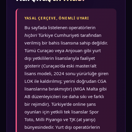
YASAL ÇERÇEVE, ÖNEMLI UYARI
Bu sayfada listelenen operatörlerin
hiçbiri
Türkiye Cumhuriyeti tarafından
verilmiş bir bahis lisansına sahip değildir.
Tümü Curaçao veya Anjouan gibi yurt
dışı yetkililerin lisanslarıyla faaliyet
gösterir (Curaçao'da eski master/alt
lisans modeli, 2024 sonu yürürlüğe giren
LOK ile kaldırılmış; yerini doğrudan CGA
lisanslarına bırakmıştır) (MGA Malta gibi
AB düzenleyicileri ise daha sıkı ve farklı
bir rejimdir). Türkiye'de online şans
oyunları için yetkili tek lisanslar Spor
Toto, Milli Piyango ve TJK (at yarışı)
bünyesindedir. Yurt dışı operatörlerin