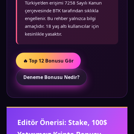
Türkiye'den erişimi 7258 Sayılı Kanun
çerçevesinde BTK tarafından sıklıkla
engellenir. Bu rehber yalnızca bilgi
amaçlıdır. 18 yaş altı kullanıcılar için
kesinlikle yasaktır.
🔥 Top 12 Bonusu Gör
Deneme Bonusu Nedir?
Editör Önerisi: Stake, 100$