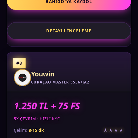
BAHIGO'YA KAYDOL
DETAYLI İNCELEME
#8
Youwin
CURAÇAO MASTER 5536/JAZ
1.250 TL + 75 FS
5X ÇEVRIM · HIZLI KYC
★★★★
Çekim:
8-15 dk