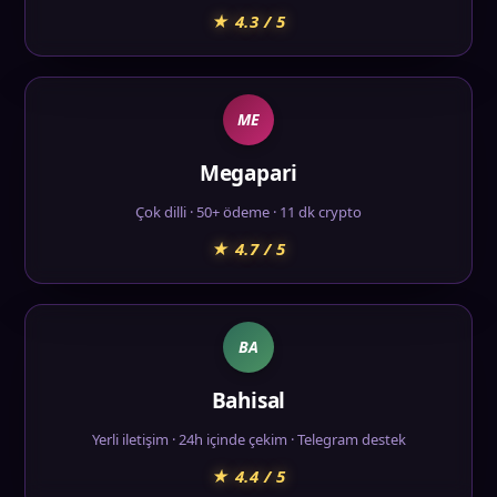
★ 4.3 / 5
Megapari
Çok dilli · 50+ ödeme · 11 dk crypto
★ 4.7 / 5
Bahisal
Yerli iletişim · 24h içinde çekim · Telegram destek
★ 4.4 / 5