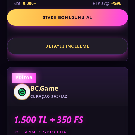
Slot:
9.000+
RTP avg:
~%96
STAKE BONUSUNU AL
DETAYLI İNCELEME
EDİTÖR
BC.Game
CURAÇAO 365/JAZ
1.500 TL + 350 FS
3X ÇEVRIM · CRYPTO + FIAT