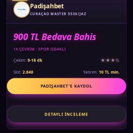
Padişahbet
CURAÇAO MASTER 5536/JAZ
900 TL Bedava Bahis
1X ÇEVRIM · SPOR ODAKLI
★★★½
Çekim:
9-18 dk
Slot:
2.840
Yatırım:
10 TL min.
PADIŞAHBET'E KAYDOL
DETAYLI İNCELEME