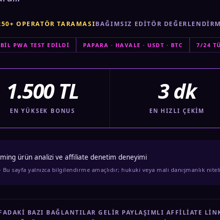
250+ OPERATÖR TARAMASI
BAĞIMSIZ EDITÖR DEĞERLENDIRM
BIL PWA TEST EDILDI
PAPARA · HAVALE · USDT · BTC
7/24 T
1.500 TL
3 dk
EN YÜKSEK BONUS
EN HIZLI ÇEKIM
Gaming ürün analizi ve affiliate denetim deneyimi
· Bu sayfa yalnızca bilgilendirme amaçlıdır; hukuki veya mali danışmanlık nitel
FADAKI BAZI BAĞLANTILAR GELIR PAYLAŞIMLI AFFILIATE LI