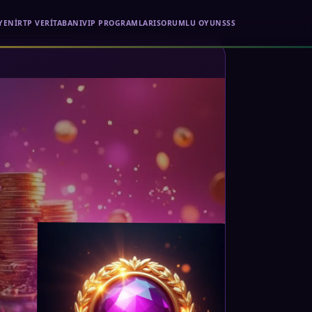
YENİ
RTP VERITABANI
VIP PROGRAMLARI
SORUMLU OYUN
SSS