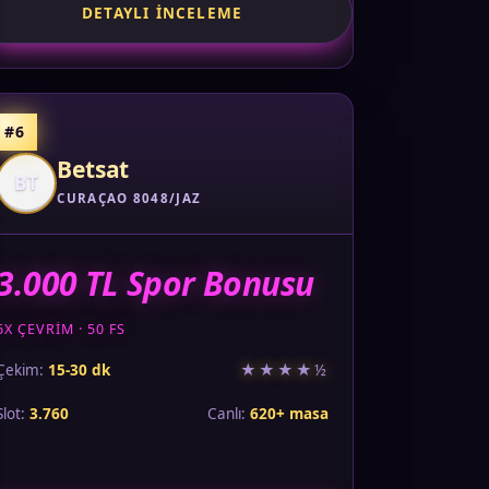
DETAYLI İNCELEME
#6
Betsat
BT
CURAÇAO 8048/JAZ
3.000 TL Spor Bonusu
6X ÇEVRIM · 50 FS
★★★★½
Çekim:
15-30 dk
Slot:
3.760
Canlı:
620+ masa