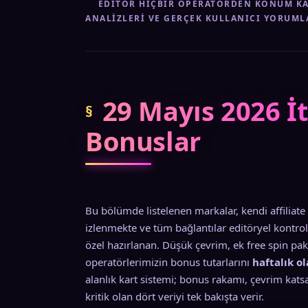
EDITÖR HIÇBIR OPERATÖRDEN KONUM KAR
ANALIZLERI VE GERÇEK KULLANICI YORUMLAR
29 Mayıs 2026 İt
Bonuslar
Bu bölümde listelenen markalar, kendi affiliat
izlenmekte ve tüm bağlantılar editöryel kontrol
özel hazırlanan. Düşük çevrim, ek free spin pak
operatörlerimizin bonus tutarlarını
haftalık o
alanlık kart sistemi; bonus rakamı, çevrim kats
kritik olan dört veriyi tek bakışta verir.