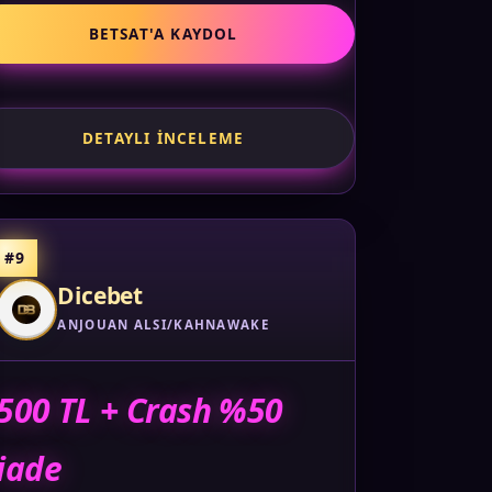
BETSAT'A KAYDOL
DETAYLI İNCELEME
#9
Dicebet
ANJOUAN ALSI/KAHNAWAKE
500 TL + Crash %50
iade