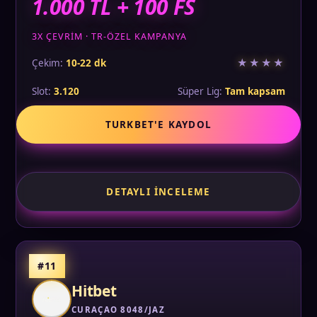
1.000 TL + 100 FS
3X ÇEVRIM · TR-ÖZEL KAMPANYA
★★★★
Çekim:
10-22 dk
Slot:
3.120
Süper Lig:
Tam kapsam
TURKBET'E KAYDOL
DETAYLI İNCELEME
#11
Hitbet
CURAÇAO 8048/JAZ