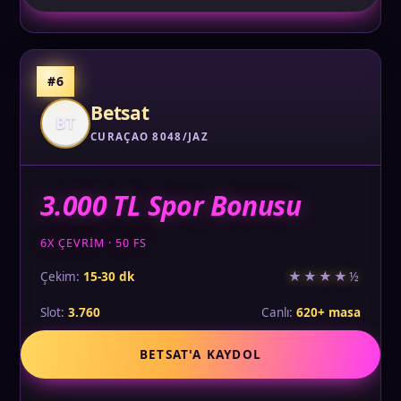
#6
Betsat
BT
CURAÇAO 8048/JAZ
3.000 TL Spor Bonusu
6X ÇEVRIM · 50 FS
★★★★½
Çekim:
15-30 dk
Slot:
3.760
Canlı:
620+ masa
BETSAT'A KAYDOL