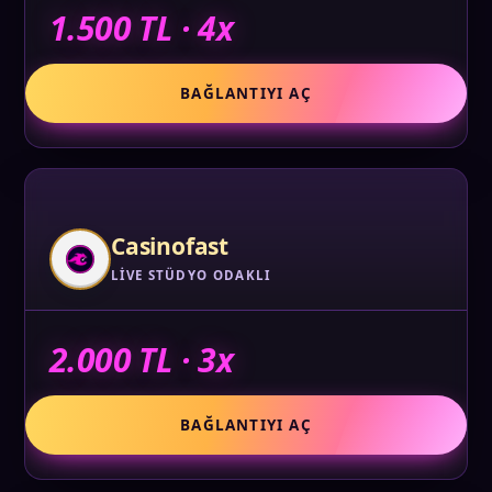
1.500 TL · 4x
BAĞLANTIYI AÇ
Casinofast
LIVE STÜDYO ODAKLI
2.000 TL · 3x
BAĞLANTIYI AÇ