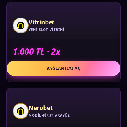
Vitrinbet
YENI SLOT VITRINI
1.000 TL · 2x
BAĞLANTIYI AÇ
Nerobet
MOBIL-FIRST ARAYÜZ