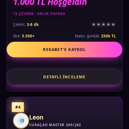
1.000 TL Hoşgeldin
1X ÇEVRIM · ANLIK PAPARA
★★★★★
Çekim:
3-8 dk
Slot:
5.500+
Maks. günlük:
250k TL
REKABET'E KAYDOL
DETAYLI İNCELEME
#4
Leon
CURAÇAO MASTER 365/JAZ