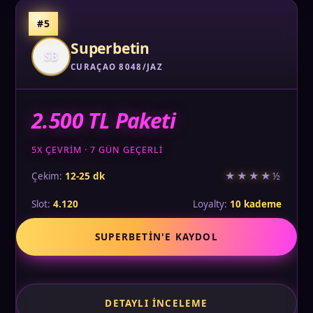
#5
Superbetin
SB
CURAÇAO 8048/JAZ
2.500 TL Paketi
5X ÇEVRIM · 7 GÜN GEÇERLI
★★★★½
Çekim:
12-25 dk
Slot:
4.120
Loyalty:
10 kademe
SUPERBETIN'E KAYDOL
DETAYLI İNCELEME