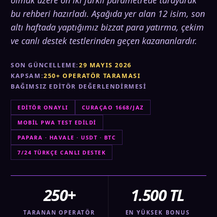
olmak üzere on iki farklı parametrede tarayarak
bu rehberi hazırladı. Aşağıda yer alan 12 isim, son
altı haftada yaptığımız bizzat para yatırma, çekim
ve canlı destek testlerinden geçen kazananlardır.
SON GÜNCELLEME:
29 MAYIS 2026
KAPSAM:
250+ OPERATÖR TARAMASI
BAĞIMSIZ EDITÖR DEĞERLENDIRMESI
EDITÖR ONAYLI
CURAÇAO 1668/JAZ
MOBIL PWA TEST EDILDI
PAPARA · HAVALE · USDT · BTC
7/24 TÜRKÇE CANLI DESTEK
250+
1.500 TL
TARANAN OPERATÖR
EN YÜKSEK BONUS