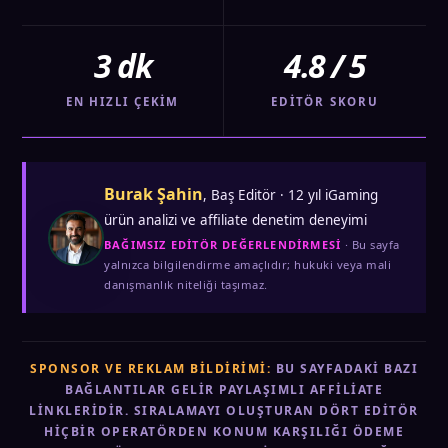
3 dk
4.8 / 5
EN HIZLI ÇEKIM
EDITÖR SKORU
Burak Şahin
, Baş Editör · 12 yıl iGaming
ürün analizi ve affiliate denetim deneyimi
BAĞIMSIZ EDITÖR DEĞERLENDIRMESI
· Bu sayfa
yalnızca bilgilendirme amaçlıdır; hukuki veya mali
danışmanlık niteliği taşımaz.
SPONSOR VE REKLAM BILDIRIMI:
BU SAYFADAKI BAZI
BAĞLANTILAR GELIR PAYLAŞIMLI AFFILIATE
LINKLERIDIR. SIRALAMAYI OLUŞTURAN DÖRT EDITÖR
HIÇBIR OPERATÖRDEN KONUM KARŞILIĞI ÖDEME