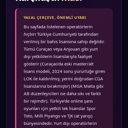
YASAL ÇERÇEVE, ÖNEMLI UYARI
Bu sayfada listelenen operatörlerin
hiçbiri
Türkiye Cumhuriyeti tarafından
verilmiş bir bahis lisansına sahip değildir.
Tümü Curaçao veya Anjouan gibi yurt
dışı yetkililerin lisanslarıyla faaliyet
gösterir (Curaçao'da eski master/alt
lisans modeli, 2024 sonu yürürlüğe giren
LOK ile kaldırılmış; yerini doğrudan CGA
lisanslarına bırakmıştır) (MGA Malta gibi
AB düzenleyicileri ise daha sıkı ve farklı
bir rejimdir). Türkiye'de online şans
oyunları için yetkili tek lisanslar Spor
Toto, Milli Piyango ve TJK (at yarışı)
bünyesindedir. Yurt dışı operatörlerin