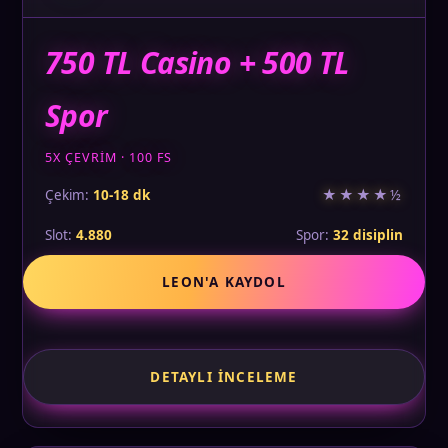
750 TL Casino + 500 TL
Spor
5X ÇEVRIM · 100 FS
★★★★½
Çekim:
10-18 dk
Slot:
4.880
Spor:
32 disiplin
LEON'A KAYDOL
DETAYLI İNCELEME