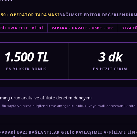
250+ OPERATÖR TARAMASI
BAĞIMSIZ EDITÖR DEĞERLENDIRM
BIL PWA TEST EDILDI
PAPARA · HAVALE · USDT · BTC
7/24 T
1.500 TL
3 dk
EN YÜKSEK BONUS
EN HIZLI ÇEKIM
Gaming ürün analizi ve affiliate denetim deneyimi
· Bu sayfa yalnızca bilgilendirme amaçlıdır; hukuki veya mali danışmanlık nitel
FADAKI BAZI BAĞLANTILAR GELIR PAYLAŞIMLI AFFILIATE LI