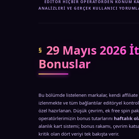
EDITÖR HIÇBIR OPERATÖRDEN KONUM KAR
ANALIZLERI VE GERÇEK KULLANICI YORUMLAR
29 Mayıs 2026 İt
Bonuslar
Bu bölümde listelenen markalar, kendi affiliat
izlenmekte ve tüm bağlantılar editöryel kontrol
özel hazırlanan. Düşük çevrim, ek free spin pak
operatörlerimizin bonus tutarlarını
haftalık o
alanlık kart sistemi; bonus rakamı, çevrim kats
kritik olan dört veriyi tek bakışta verir.