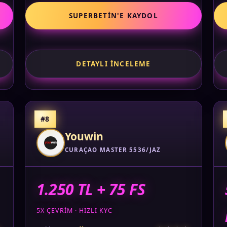
SUPERBETIN'E KAYDOL
DETAYLI İNCELEME
#8
Youwin
CURAÇAO MASTER 5536/JAZ
1.250 TL + 75 FS
5X ÇEVRIM · HIZLI KYC