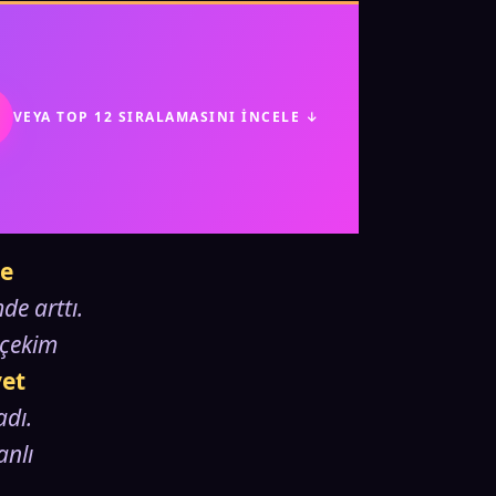
VEYA TOP 12 SIRALAMASINI INCELE ↓
e
de arttı.
 çekim
yet
adı.
anlı