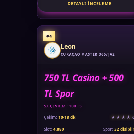
DETAYLI İNCELEME
#4
Leon
CURAÇAO MASTER 365/JAZ
750 TL Casino + 500
TL Spor
5X ÇEVRIM · 100 FS
★★★★
Çekim:
10-18 dk
Slot:
4.880
Spor:
32 disipli