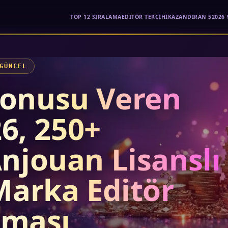
TOP 12 SIRALAMA
EDITÖR TERCIHI
KAZANDIRAN 5
2026 
GÜNCEL
onusu Veren
26, 250+
njouan Lisanslı
Marka Editör
rması