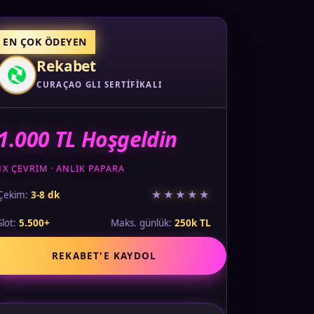
EN ÇOK ÖDEYEN
Rekabet
CURAÇAO GLI SERTIFIKALI
1.000 TL Hoşgeldin
1X ÇEVRIM · ANLIK PAPARA
★★★★★
Çekim:
3-8 dk
Slot:
5.500+
Maks. günlük:
250k TL
REKABET'E KAYDOL