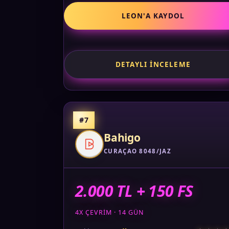
LEON'A KAYDOL
DETAYLI İNCELEME
#7
Bahigo
CURAÇAO 8048/JAZ
2.000 TL + 150 FS
4X ÇEVRIM · 14 GÜN