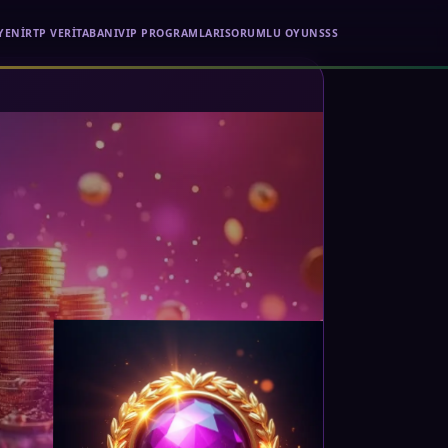
YENİ
RTP VERITABANI
VIP PROGRAMLARI
SORUMLU OYUN
SSS