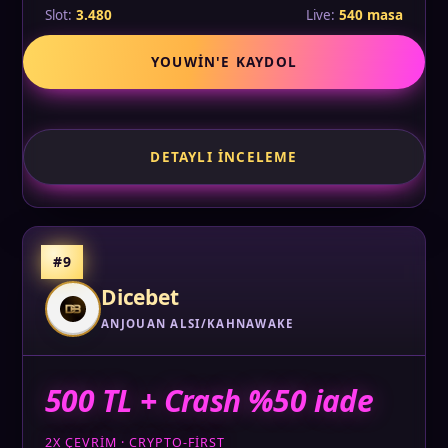
Slot:
3.480
Live:
540 masa
YOUWIN'E KAYDOL
DETAYLI İNCELEME
#9
Dicebet
ANJOUAN ALSI/KAHNAWAKE
500 TL + Crash %50 iade
2X ÇEVRIM · CRYPTO-FIRST