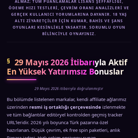
ALMAZ; TÜM PUANLAMALAR LISANS ŞEFFAFLIĞI,
ÖDEME HIZI TESTLERI, ÇEVRIM ORANI ANALIZLERI VE
GERÇEK KULLANICI YORUMLARINA DAYANIR. 18 YAŞ
ALTI ZIYARETÇILER IÇIN KUMAR, BAHIS VE ŞANS
OYUNLARI KESINLIKLE YASAKTIR. SORUMLU OYUN
BILINCIYLE OYNAYINIZ.
29 Mayıs 2026 İtibarıyla Aktif
En Yüksek Yatırımsız Bonuslar
29 Mayıs 2026 itibarıyla doğrulanmıştır
Bu bölümde listelenen markalar, kendi affiliate ağlarımız
üzerinden
resmi iş ortaklığı çerçevesinde
izlenmekte
ve tüm bağlantılar editöryel kontrolden geçmiş tracker
URL'leridir. 2026 yılı boyunca Türk pazarına özel
hazırlanan. Düşük çevrim, ek free spin paketleri, anlık
Papara iadesi. Hızlı çekim opsiyonu sunan