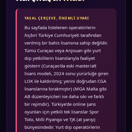
YASAL ÇERÇEVE, ÖNEMLI UYARI
Bu sayfada listelenen operatörlerin
hiçbiri
Türkiye Cumhuriyeti tarafından
verilmiş bir bahis lisansına sahip değildir.
Tümü Curaçao veya Anjouan gibi yurt
dışı yetkililerin lisanslarıyla faaliyet
gösterir (Curaçao'da eski master/alt
lisans modeli, 2024 sonu yürürlüğe giren
LOK ile kaldırılmış; yerini doğrudan CGA
lisanslarına bırakmıştır) (MGA Malta gibi
AB düzenleyicileri ise daha sıkı ve farklı
bir rejimdir). Türkiye'de online şans
oyunları için yetkili tek lisanslar Spor
Toto, Milli Piyango ve TJK (at yarışı)
bünyesindedir. Yurt dışı operatörlerin