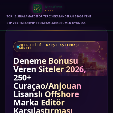
BonusVeren
F
ATLAS
TOP 12 SIRALAMA
EDITÖR TERCIHI
KAZANDIRAN 5
2026 YENİ
RTP VERITABANI
VIP PROGRAMLARI
SORUMLU OYUN
SSS
2026 EDITÖR KARŞILAŞTIRMASI ·
GÜNCEL
Deneme Bonusu
Veren Siteler 2026,
250+
Curaçao/Anjouan
Lisanslı Offshore
Marka Editör
Karşılaştırması