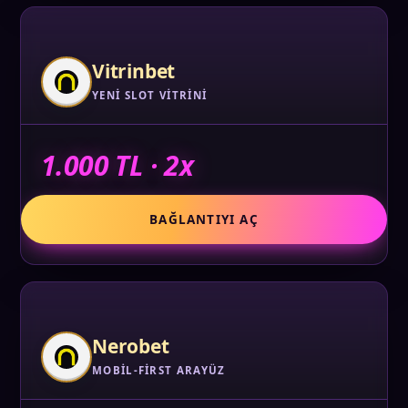
Vitrinbet
YENI SLOT VITRINI
1.000 TL · 2x
BAĞLANTIYI AÇ
Nerobet
MOBIL-FIRST ARAYÜZ