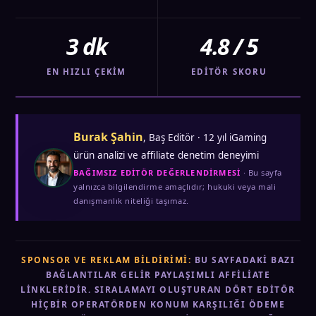
3 dk
4.8 / 5
EN HIZLI ÇEKIM
EDITÖR SKORU
Burak Şahin
, Baş Editör · 12 yıl iGaming
ürün analizi ve affiliate denetim deneyimi
BAĞIMSIZ EDITÖR DEĞERLENDIRMESI
· Bu sayfa
yalnızca bilgilendirme amaçlıdır; hukuki veya mali
danışmanlık niteliği taşımaz.
SPONSOR VE REKLAM BILDIRIMI:
BU SAYFADAKI BAZI
BAĞLANTILAR GELIR PAYLAŞIMLI AFFILIATE
LINKLERIDIR. SIRALAMAYI OLUŞTURAN DÖRT EDITÖR
HIÇBIR OPERATÖRDEN KONUM KARŞILIĞI ÖDEME