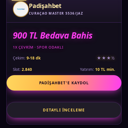
Padişahbet
CURAÇAO MASTER 5536/JAZ
900 TL Bedava Bahis
1X ÇEVRIM · SPOR ODAKLI
★★★½
Çekim:
9-18 dk
Slot:
2.840
Yatırım:
10 TL min.
PADIŞAHBET'E KAYDOL
DETAYLI İNCELEME