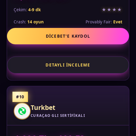
★★★★
Çekim:
4-9 dk
Crash:
14 oyun
Provably Fair:
Evet
DICEBET'E KAYDOL
DETAYLI İNCELEME
#10
Turkbet
CURAÇAO GLI SERTIFIKALI