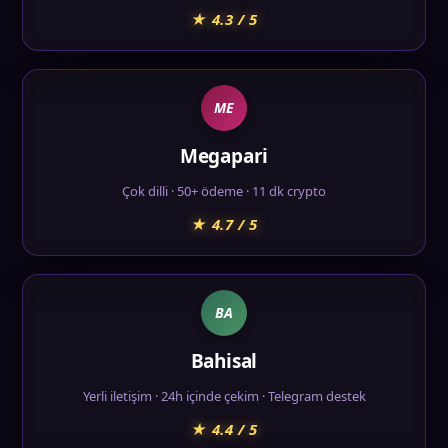
★ 4.3 / 5
Megapari
Çok dilli · 50+ ödeme · 11 dk crypto
★ 4.7 / 5
Bahisal
Yerli iletişim · 24h içinde çekim · Telegram destek
★ 4.4 / 5