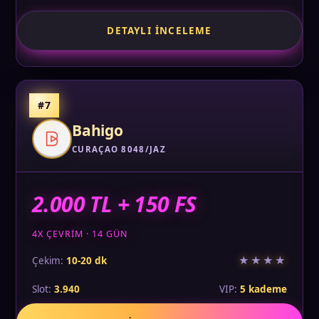
DETAYLI İNCELEME
#7
Bahigo
CURAÇAO 8048/JAZ
2.000 TL + 150 FS
4X ÇEVRIM · 14 GÜN
★★★★
Çekim:
10-20 dk
Slot:
3.940
VIP:
5 kademe