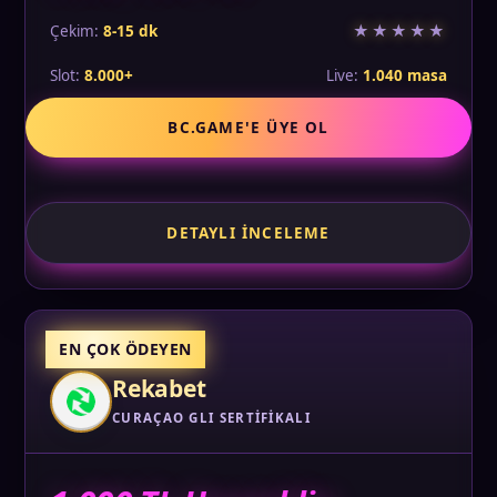
★★★★★
Çekim:
8-15 dk
Slot:
8.000+
Live:
1.040 masa
BC.GAME'E ÜYE OL
DETAYLI İNCELEME
EN ÇOK ÖDEYEN
Rekabet
CURAÇAO GLI SERTIFIKALI