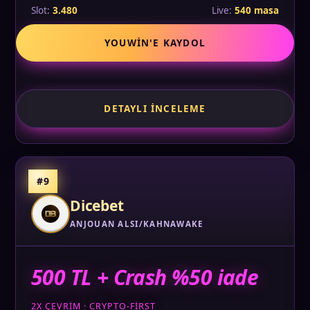
Slot:
3.480
Live:
540 masa
YOUWIN'E KAYDOL
DETAYLI İNCELEME
#9
Dicebet
ANJOUAN ALSI/KAHNAWAKE
500 TL + Crash %50 iade
2X ÇEVRIM · CRYPTO-FIRST