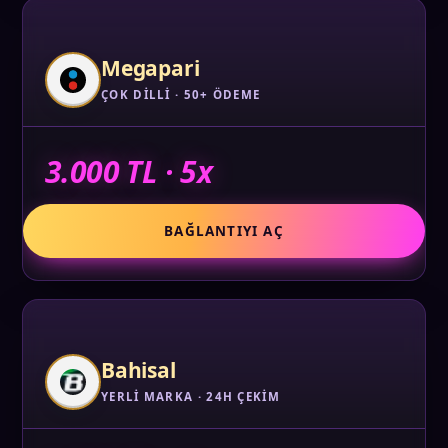
Megapari
ÇOK DILLI · 50+ ÖDEME
3.000 TL · 5x
BAĞLANTIYI AÇ
Bahisal
YERLI MARKA · 24H ÇEKIM