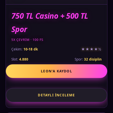
750 TL Casino + 500 TL
Spor
5X ÇEVRIM · 100 FS
★★★★½
Çekim:
10-18 dk
Slot:
4.880
Spor:
32 disiplin
LEON'A KAYDOL
DETAYLI İNCELEME