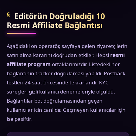
Editörün Doğruladığı 10
Resmi Affiliate Bağlantısı
Aşağıdaki on operatör, sayfaya gelen ziyaretçilerin
satın alma kararını doğrudan etkiler. Hepsi
resmi
affiliate program
ortaklarımızdır. Listedeki her
bağlantının tracker doğrulaması yapıldı. Postback
testleri 24 saat öncesinde tekrarlandı. KYC
süreçleri gizli kullanıcı denemeleriyle ölçüldü.
Bağlantılar bot doğrulamasından geçen
kullanıcılar için canlıdır. Geçmeyen kullanıcılar için
ise pasiftir.