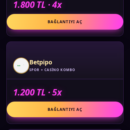
1.800 TL · 4x
BAĞLANTIYI AÇ
Betpipo
SPOR + CASINO KOMBO
1.200 TL · 5x
BAĞLANTIYI AÇ