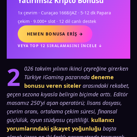
Yatırımsız Kripto Bonusu
1x çevrim · Curaçao 1668/JAZ · 5-12 dk Papara
çekim · 9.000+ slot · 12 dil canlı destek
HEMEN BONUSA ERIŞ →
VEYA TOP 12 SIRALAMASINI INCELE ↓
2
026 takvim yılının ikinci çeyreğine girerken
Türkiye iGaming pazarında
deneme
bonusu veren siteler
arasındaki rekabet,
geçen sezona kıyasla belirgin biçimde arttı. Editör
masamız 250'yi aşan operatörü; lisans dosyası,
çevrim oranı, ortalama çekim süresi, finansal
güçlülük, oyun stüdyosu çeşitliliği.
kullanıcı
yorumlarındaki şikayet yoğunluğu
başta