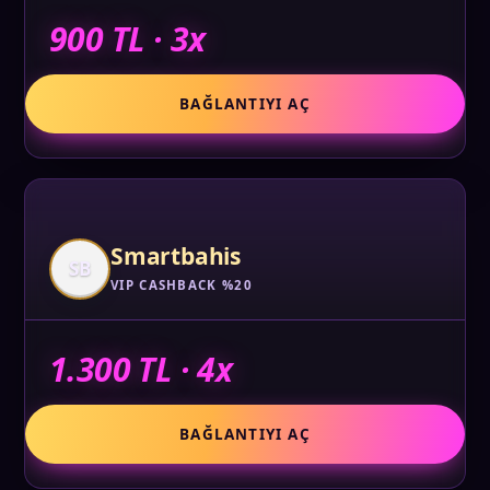
900 TL · 3x
BAĞLANTIYI AÇ
Smartbahis
SB
VIP CASHBACK %20
1.300 TL · 4x
BAĞLANTIYI AÇ