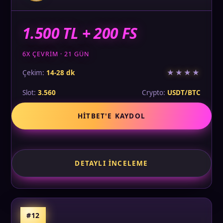
1.500 TL + 200 FS
6X ÇEVRIM · 21 GÜN
★★★★
Çekim:
14-28 dk
Slot:
3.560
Crypto:
USDT/BTC
HITBET'E KAYDOL
DETAYLI İNCELEME
#12