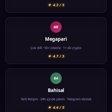
★ 4.3 / 5
Megapari
Çok dilli · 50+ ödeme · 11 dk crypto
★ 4.7 / 5
Bahisal
Yerli iletişim · 24h içinde çekim · Telegram destek
★ 4.4 / 5