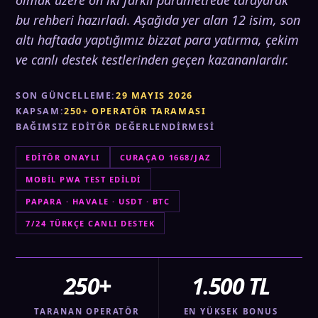
olmak üzere on iki farklı parametrede tarayarak
bu rehberi hazırladı. Aşağıda yer alan 12 isim, son
altı haftada yaptığımız bizzat para yatırma, çekim
ve canlı destek testlerinden geçen kazananlardır.
SON GÜNCELLEME:
29 MAYIS 2026
KAPSAM:
250+ OPERATÖR TARAMASI
BAĞIMSIZ EDITÖR DEĞERLENDIRMESI
EDITÖR ONAYLI
CURAÇAO 1668/JAZ
MOBIL PWA TEST EDILDI
PAPARA · HAVALE · USDT · BTC
7/24 TÜRKÇE CANLI DESTEK
250+
1.500 TL
TARANAN OPERATÖR
EN YÜKSEK BONUS