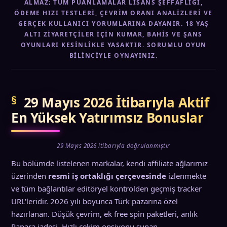
ALMAZ; TÜM PUANLAMALAR LISANS ŞEFFAFLIĞI,
ÖDEME HIZI TESTLERI, ÇEVRIM ORANI ANALIZLERI VE
GERÇEK KULLANICI YORUMLARINA DAYANIR. 18 YAŞ
ALTI ZIYARETÇILER IÇIN KUMAR, BAHIS VE ŞANS
OYUNLARI KESINLIKLE YASAKTIR. SORUMLU OYUN
BILINCIYLE OYNAYINIZ.
29 Mayıs 2026 İtibarıyla Aktif
En Yüksek Yatırımsız Bonuslar
29 Mayıs 2026 itibarıyla doğrulanmıştır
Bu bölümde listelenen markalar, kendi affiliate ağlarımız
üzerinden
resmi iş ortaklığı çerçevesinde
izlenmekte
ve tüm bağlantılar editöryel kontrolden geçmiş tracker
URL'leridir. 2026 yılı boyunca Türk pazarına özel
hazırlanan. Düşük çevrim, ek free spin paketleri, anlık
Papara iadesi. Hızlı çekim opsiyonu sunan