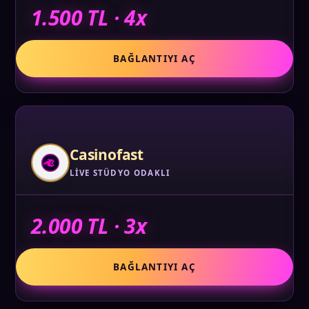
1.500 TL · 4x
BAĞLANTIYI AÇ
Casinofast
LIVE STÜDYO ODAKLI
2.000 TL · 3x
BAĞLANTIYI AÇ