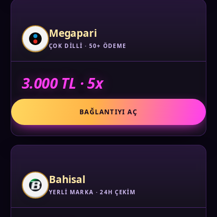
Megapari
ÇOK DILLI · 50+ ÖDEME
3.000 TL · 5x
BAĞLANTIYI AÇ
Bahisal
YERLI MARKA · 24H ÇEKIM