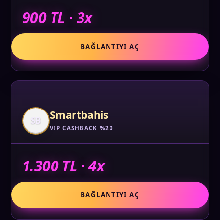
900 TL · 3x
BAĞLANTIYI AÇ
Smartbahis
SB
VIP CASHBACK %20
1.300 TL · 4x
BAĞLANTIYI AÇ