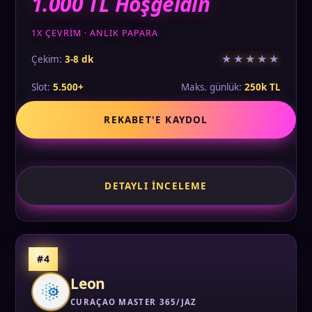
1.000 TL Hoşgeldin
1X ÇEVRIM · ANLIK PAPARA
★★★★★
Çekim:
3-8 dk
Slot:
5.500+
Maks. günlük:
250k TL
REKABET'E KAYDOL
DETAYLI İNCELEME
#4
Leon
CURAÇAO MASTER 365/JAZ