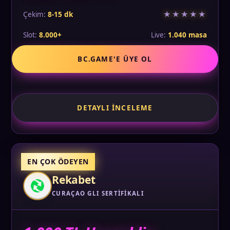
★★★★★
Çekim:
8-15 dk
Slot:
8.000+
Live:
1.040 masa
BC.GAME'E ÜYE OL
DETAYLI İNCELEME
EN ÇOK ÖDEYEN
Rekabet
CURAÇAO GLI SERTIFIKALI