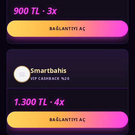
900 TL · 3x
BAĞLANTIYI AÇ
Smartbahis
SB
VIP CASHBACK %20
1.300 TL · 4x
BAĞLANTIYI AÇ