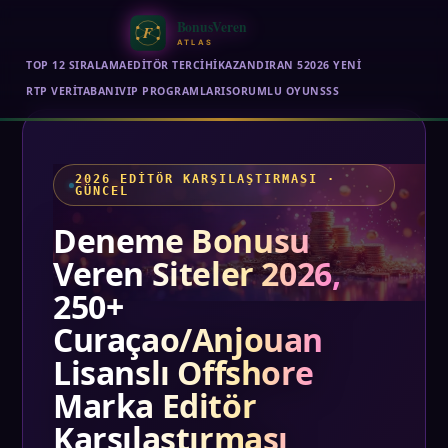
BonusVeren
F
ATLAS
TOP 12 SIRALAMA
EDITÖR TERCIHI
KAZANDIRAN 5
2026 YENİ
RTP VERITABANI
VIP PROGRAMLARI
SORUMLU OYUN
SSS
2026 EDITÖR KARŞILAŞTIRMASI ·
GÜNCEL
Deneme Bonusu
Veren Siteler 2026,
250+
Curaçao/Anjouan
Lisanslı Offshore
Marka Editör
Karşılaştırması