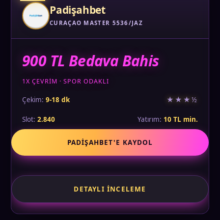
Padişahbet
CURAÇAO MASTER 5536/JAZ
900 TL Bedava Bahis
1X ÇEVRIM · SPOR ODAKLI
★★★½
Çekim:
9-18 dk
Slot:
2.840
Yatırım:
10 TL min.
PADIŞAHBET'E KAYDOL
DETAYLI İNCELEME