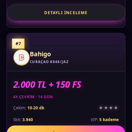
DETAYLI İNCELEME
#7
Bahigo
CURAÇAO 8048/JAZ
2.000 TL + 150 FS
4X ÇEVRIM · 14 GÜN
★★★★
Çekim:
10-20 dk
Slot:
3.940
VIP:
5 kademe