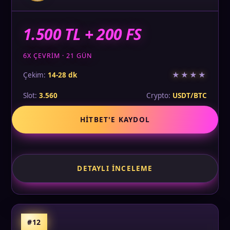
1.500 TL + 200 FS
6X ÇEVRIM · 21 GÜN
★★★★
Çekim:
14-28 dk
Slot:
3.560
Crypto:
USDT/BTC
HITBET'E KAYDOL
DETAYLI İNCELEME
#12