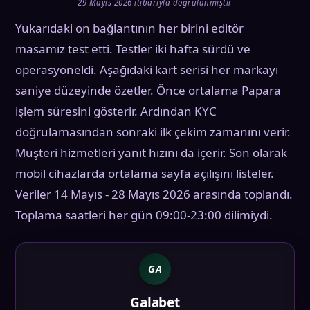
29 Mayıs 2026 itibarıyla doğrulanmıştır
Yukarıdaki on bağlantının her birini editör
masamız test etti. Testler iki hafta sürdü ve
operasyoneldi. Aşağıdaki kart serisi her markayı
saniye düzeyinde özetler. Önce ortalama Papara
işlem süresini gösterir. Ardından KYC
doğrulamasından sonraki ilk çekim zamanını verir.
Müşteri hizmetleri yanıt hızını da içerir. Son olarak
mobil cihazlarda ortalama sayfa açılışını listeler.
Veriler 14 Mayıs - 28 Mayıs 2026 arasında toplandı.
Toplama saatleri her gün 09:00-23:00 dilimiydi.
Galabet