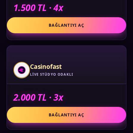
1.500 TL · 4x
BAĞLANTIYI AÇ
Casinofast
LIVE STÜDYO ODAKLI
2.000 TL · 3x
BAĞLANTIYI AÇ