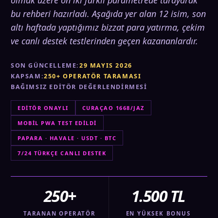
olmak üzere on iki farklı parametrede tarayarak
bu rehberi hazırladı. Aşağıda yer alan 12 isim, son
altı haftada yaptığımız bizzat para yatırma, çekim
ve canlı destek testlerinden geçen kazananlardır.
SON GÜNCELLEME:
29 MAYIS 2026
KAPSAM:
250+ OPERATÖR TARAMASI
BAĞIMSIZ EDITÖR DEĞERLENDIRMESI
EDITÖR ONAYLI
CURAÇAO 1668/JAZ
MOBIL PWA TEST EDILDI
PAPARA · HAVALE · USDT · BTC
7/24 TÜRKÇE CANLI DESTEK
250+
1.500 TL
TARANAN OPERATÖR
EN YÜKSEK BONUS