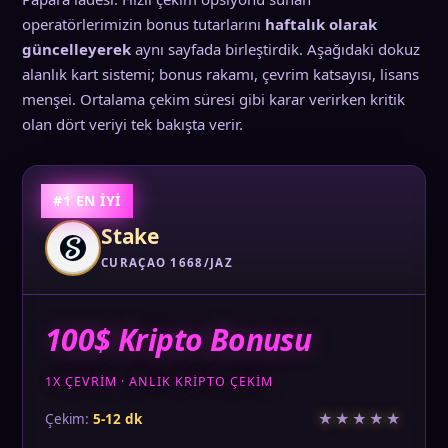
operatörlerimizin bonus tutarlarını
haftalık olarak
güncelleyerek
aynı sayfada birleştirdik. Aşağıdaki dokuz
alanlık kart sistemi; bonus rakamı, çevrim katsayısı, lisans
menşei. Ortalama çekim süresi gibi karar verirken kritik
olan dört veriyi tek bakışta verir.
#1 EN İYİ
Stake
CURAÇAO 1668/JAZ
100$ Kripto Bonusu
1X ÇEVRIM · ANLIK KRIPTO ÇEKIM
★★★★★
Çekim:
5-12 dk