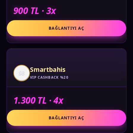
900 TL · 3x
BAĞLANTIYI AÇ
Smartbahis
SB
VIP CASHBACK %20
1.300 TL · 4x
BAĞLANTIYI AÇ