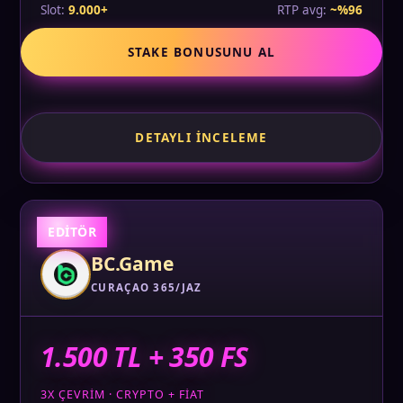
Slot:
9.000+
RTP avg:
~%96
STAKE BONUSUNU AL
DETAYLI İNCELEME
EDİTÖR
BC.Game
CURAÇAO 365/JAZ
1.500 TL + 350 FS
3X ÇEVRIM · CRYPTO + FIAT