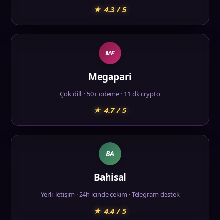
★ 4.3 / 5
Megapari
Çok dilli · 50+ ödeme · 11 dk crypto
★ 4.7 / 5
Bahisal
Yerli iletişim · 24h içinde çekim · Telegram destek
★ 4.4 / 5