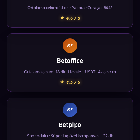
Ortalama çekim: 14 dk · Papara · Curaçao 8048
★ 4.6 / 5
Betoffice
Ortalama çekim: 18 dk · Havale + USDT · 4x çevrim
★ 4.5 / 5
Betpipo
Spor odaklı · Süper Lig özel kampanyası · 22 dk