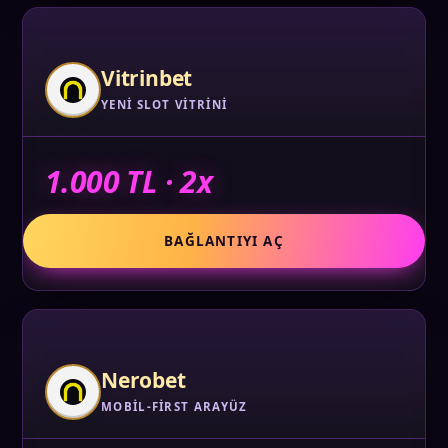
Vitrinbet
YENI SLOT VITRINI
1.000 TL · 2x
BAĞLANTIYI AÇ
Nerobet
MOBIL-FIRST ARAYÜZ