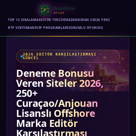
BonusVeren
F
ATLAS
TOP 12 SIRALAMA
EDITÖR TERCIHI
KAZANDIRAN 5
2026 YENİ
RTP VERITABANI
VIP PROGRAMLARI
SORUMLU OYUN
SSS
2026 EDITÖR KARŞILAŞTIRMASI ·
GÜNCEL
Deneme Bonusu
Veren Siteler 2026,
250+
Curaçao/Anjouan
Lisanslı Offshore
Marka Editör
Karşılaştırması