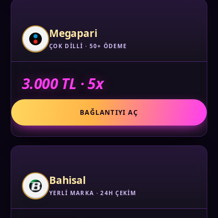
Megapari
ÇOK DILLI · 50+ ÖDEME
3.000 TL · 5x
BAĞLANTIYI AÇ
Bahisal
YERLI MARKA · 24H ÇEKIM