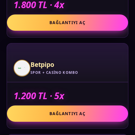
1.800 TL · 4x
BAĞLANTIYI AÇ
Betpipo
SPOR + CASINO KOMBO
1.200 TL · 5x
BAĞLANTIYI AÇ