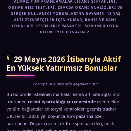
ALMAZ; TÜM PUANLAMALAR LISANS ŞEFFAFLIĞI,
ÖDEME HIZI TESTLERI, ÇEVRIM ORANI ANALIZLERI VE
GERÇEK KULLANICI YORUMLARINA DAYANIR. 18 YAŞ
ALTI ZIYARETÇILER IÇIN KUMAR, BAHIS VE ŞANS
OYUNLARI KESINLIKLE YASAKTIR. SORUMLU OYUN
BILINCIYLE OYNAYINIZ.
29 Mayıs 2026 İtibarıyla Aktif
En Yüksek Yatırımsız Bonuslar
29 Mayıs 2026 itibarıyla doğrulanmıştır
Bu bölümde listelenen markalar, kendi affiliate ağlarımız
üzerinden
resmi iş ortaklığı çerçevesinde
izlenmekte
ve tüm bağlantılar editöryel kontrolden geçmiş tracker
URL'leridir. 2026 yılı boyunca Türk pazarına özel
hazırlanan. Düşük çevrim, ek free spin paketleri, anlık
Papara iadesi. Hızlı çekim opsiyonu sunan