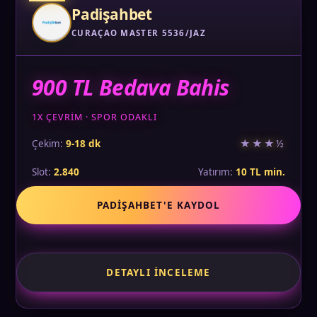
Padişahbet
CURAÇAO MASTER 5536/JAZ
900 TL Bedava Bahis
1X ÇEVRIM · SPOR ODAKLI
★★★½
Çekim:
9-18 dk
Slot:
2.840
Yatırım:
10 TL min.
PADIŞAHBET'E KAYDOL
DETAYLI İNCELEME