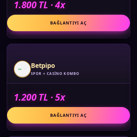
1.800 TL · 4x
BAĞLANTIYI AÇ
Betpipo
SPOR + CASINO KOMBO
1.200 TL · 5x
BAĞLANTIYI AÇ