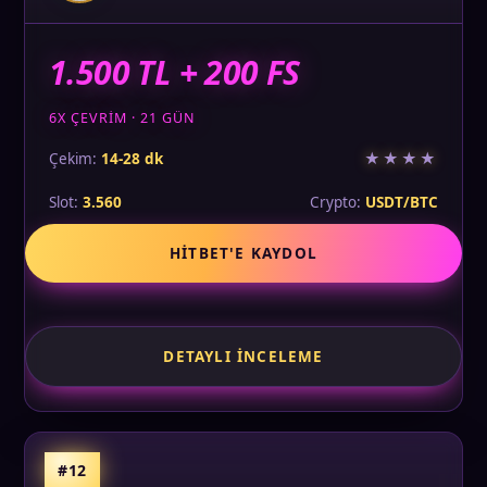
1.500 TL + 200 FS
6X ÇEVRIM · 21 GÜN
★★★★
Çekim:
14-28 dk
Slot:
3.560
Crypto:
USDT/BTC
HITBET'E KAYDOL
DETAYLI İNCELEME
#12