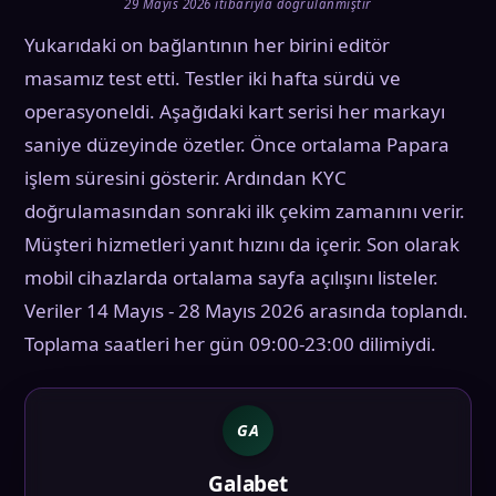
29 Mayıs 2026 itibarıyla doğrulanmıştır
Yukarıdaki on bağlantının her birini editör
masamız test etti. Testler iki hafta sürdü ve
operasyoneldi. Aşağıdaki kart serisi her markayı
saniye düzeyinde özetler. Önce ortalama Papara
işlem süresini gösterir. Ardından KYC
doğrulamasından sonraki ilk çekim zamanını verir.
Müşteri hizmetleri yanıt hızını da içerir. Son olarak
mobil cihazlarda ortalama sayfa açılışını listeler.
Veriler 14 Mayıs - 28 Mayıs 2026 arasında toplandı.
Toplama saatleri her gün 09:00-23:00 dilimiydi.
Galabet