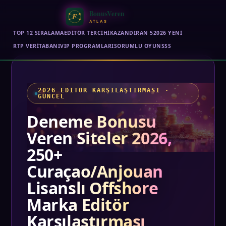
BonusVeren
F
ATLAS
TOP 12 SIRALAMA
EDITÖR TERCIHI
KAZANDIRAN 5
2026 YENİ
RTP VERITABANI
VIP PROGRAMLARI
SORUMLU OYUN
SSS
2026 EDITÖR KARŞILAŞTIRMASI ·
GÜNCEL
Deneme Bonusu
Veren Siteler 2026,
250+
Curaçao/Anjouan
Lisanslı Offshore
Marka Editör
Karşılaştırması