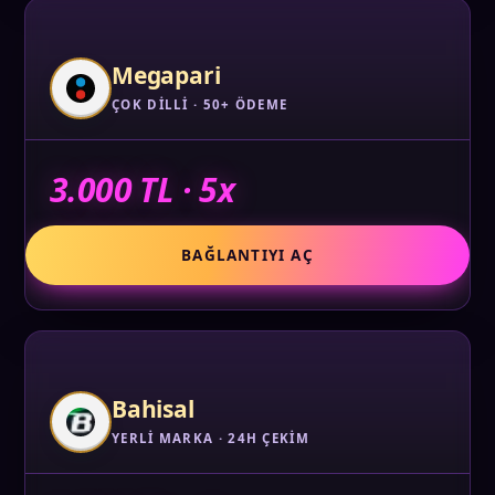
Megapari
ÇOK DILLI · 50+ ÖDEME
3.000 TL · 5x
BAĞLANTIYI AÇ
Bahisal
YERLI MARKA · 24H ÇEKIM