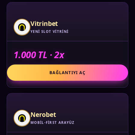
Vitrinbet
YENI SLOT VITRINI
1.000 TL · 2x
BAĞLANTIYI AÇ
Nerobet
MOBIL-FIRST ARAYÜZ