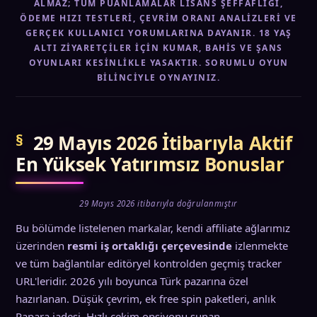
ALMAZ; TÜM PUANLAMALAR LISANS ŞEFFAFLIĞI,
ÖDEME HIZI TESTLERI, ÇEVRIM ORANI ANALIZLERI VE
GERÇEK KULLANICI YORUMLARINA DAYANIR. 18 YAŞ
ALTI ZIYARETÇILER IÇIN KUMAR, BAHIS VE ŞANS
OYUNLARI KESINLIKLE YASAKTIR. SORUMLU OYUN
BILINCIYLE OYNAYINIZ.
29 Mayıs 2026 İtibarıyla Aktif
En Yüksek Yatırımsız Bonuslar
29 Mayıs 2026 itibarıyla doğrulanmıştır
Bu bölümde listelenen markalar, kendi affiliate ağlarımız
üzerinden
resmi iş ortaklığı çerçevesinde
izlenmekte
ve tüm bağlantılar editöryel kontrolden geçmiş tracker
URL'leridir. 2026 yılı boyunca Türk pazarına özel
hazırlanan. Düşük çevrim, ek free spin paketleri, anlık
Papara iadesi. Hızlı çekim opsiyonu sunan