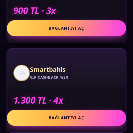
900 TL · 3x
BAĞLANTIYI AÇ
Smartbahis
SB
VIP CASHBACK %20
1.300 TL · 4x
BAĞLANTIYI AÇ