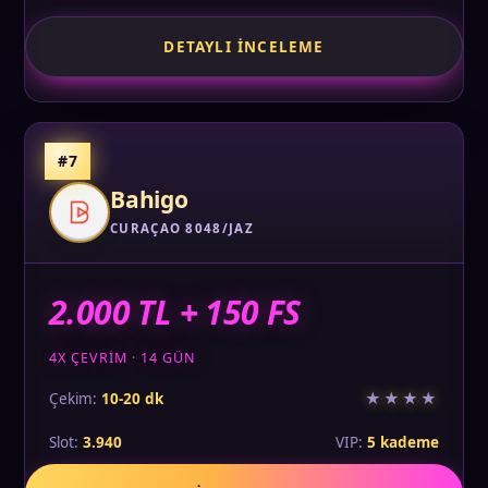
DETAYLI İNCELEME
#7
Bahigo
CURAÇAO 8048/JAZ
2.000 TL + 150 FS
4X ÇEVRIM · 14 GÜN
★★★★
Çekim:
10-20 dk
Slot:
3.940
VIP:
5 kademe