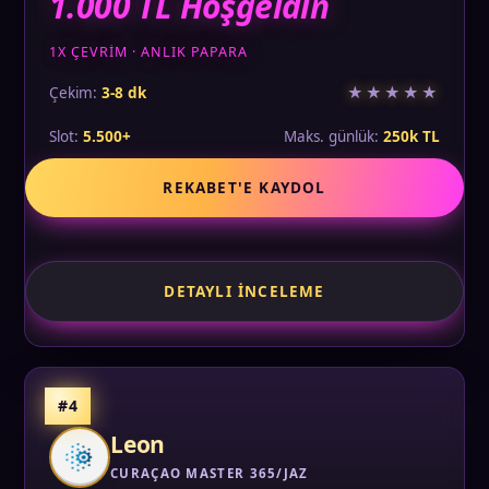
1.000 TL Hoşgeldin
1X ÇEVRIM · ANLIK PAPARA
★★★★★
Çekim:
3-8 dk
Slot:
5.500+
Maks. günlük:
250k TL
REKABET'E KAYDOL
DETAYLI İNCELEME
#4
Leon
CURAÇAO MASTER 365/JAZ