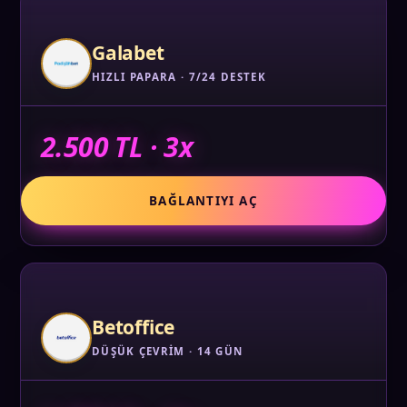
Galabet
HIZLI PAPARA · 7/24 DESTEK
2.500 TL · 3x
BAĞLANTIYI AÇ
Betoffice
DÜŞÜK ÇEVRIM · 14 GÜN