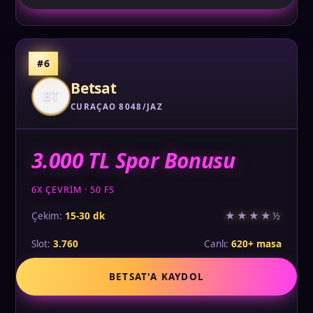
#6
Betsat
BT
CURAÇAO 8048/JAZ
3.000 TL Spor Bonusu
6X ÇEVRIM · 50 FS
★★★★½
Çekim:
15-30 dk
Slot:
3.760
Canlı:
620+ masa
BETSAT'A KAYDOL