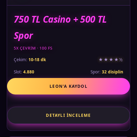
750 TL Casino + 500 TL
Spor
5X ÇEVRIM · 100 FS
★★★★½
Çekim:
10-18 dk
Slot:
4.880
Spor:
32 disiplin
LEON'A KAYDOL
DETAYLI İNCELEME