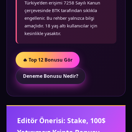
Türkiye'den erişimi 7258 Sayılı Kanun
çerçevesinde BTK tarafından sıklıkla
engellenir. Bu rehber yalnızca bilgi
amaçlıdır. 18 yaş altı kullanıcılar için
kesinlikle yasaktır.
🔥 Top 12 Bonusu Gör
Deneme Bonusu Nedir?
Editör Önerisi: Stake, 100$