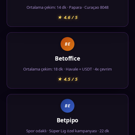
Ortalama çekim: 14 dk · Papara · Curaçao 8048
★ 4.6 / 5
Betoffice
Ortalama çekim: 18 dk · Havale + USDT · 4x çevrim
★ 4.5 / 5
Betpipo
Spor odaklı · Süper Lig özel kampanyası · 22 dk