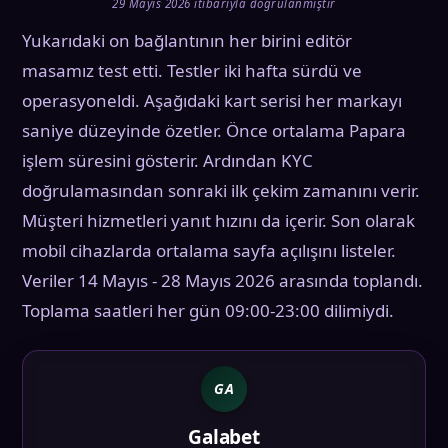
29 Mayıs 2026 itibarıyla doğrulanmıştır
Yukarıdaki on bağlantının her birini editör
masamız test etti. Testler iki hafta sürdü ve
operasyoneldi. Aşağıdaki kart serisi her markayı
saniye düzeyinde özetler. Önce ortalama Papara
işlem süresini gösterir. Ardından KYC
doğrulamasından sonraki ilk çekim zamanını verir.
Müşteri hizmetleri yanıt hızını da içerir. Son olarak
mobil cihazlarda ortalama sayfa açılışını listeler.
Veriler 14 Mayıs - 28 Mayıs 2026 arasında toplandı.
Toplama saatleri her gün 09:00-23:00 dilimiydi.
Galabet