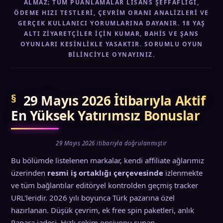
ALMAZ; TÜM PUANLAMALAR LISANS ŞEFFAFLIĞI,
ÖDEME HIZI TESTLERI, ÇEVRIM ORANI ANALIZLERI VE
GERÇEK KULLANICI YORUMLARINA DAYANIR. 18 YAŞ
ALTI ZIYARETÇILER IÇIN KUMAR, BAHIS VE ŞANS
OYUNLARI KESINLIKLE YASAKTIR. SORUMLU OYUN
BILINCIYLE OYNAYINIZ.
29 Mayıs 2026 İtibarıyla Aktif
En Yüksek Yatırımsız Bonuslar
29 Mayıs 2026 itibarıyla doğrulanmıştır
Bu bölümde listelenen markalar, kendi affiliate ağlarımız
üzerinden
resmi iş ortaklığı çerçevesinde
izlenmekte
ve tüm bağlantılar editöryel kontrolden geçmiş tracker
URL'leridir. 2026 yılı boyunca Türk pazarına özel
hazırlanan. Düşük çevrim, ek free spin paketleri, anlık
Papara iadesi. Hızlı çekim opsiyonu sunan