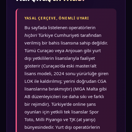
YASAL ÇERÇEVE, ÖNEMLI UYARI
Bu sayfada listelenen operatörlerin
hiçbiri
Türkiye Cumhuriyeti tarafından
verilmiş bir bahis lisansına sahip değildir.
Tümü Curaçao veya Anjouan gibi yurt
dışı yetkililerin lisanslarıyla faaliyet
gösterir (Curaçao'da eski master/alt
lisans modeli, 2024 sonu yürürlüğe giren
LOK ile kaldırılmış; yerini doğrudan CGA
lisanslarına bırakmıştır) (MGA Malta gibi
AB düzenleyicileri ise daha sıkı ve farklı
bir rejimdir). Türkiye'de online şans
oyunları için yetkili tek lisanslar Spor
Toto, Milli Piyango ve TJK (at yarışı)
bünyesindedir. Yurt dışı operatörlerin