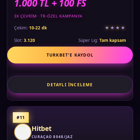
1.000 TL + 100 FS
3X ÇEVRIM · TR-ÖZEL KAMPANYA
★★★★
Çekim:
10-22 dk
Slot:
3.120
Süper Lig:
Tam kapsam
TURKBET'E KAYDOL
DETAYLI İNCELEME
#11
Hitbet
CURAÇAO 8048/JAZ