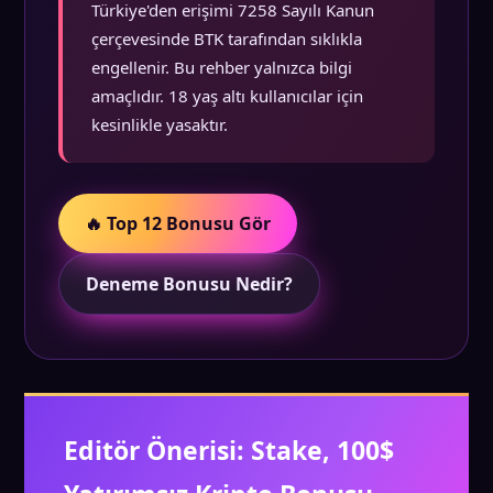
Türkiye'den erişimi 7258 Sayılı Kanun
çerçevesinde BTK tarafından sıklıkla
engellenir. Bu rehber yalnızca bilgi
amaçlıdır. 18 yaş altı kullanıcılar için
kesinlikle yasaktır.
🔥 Top 12 Bonusu Gör
Deneme Bonusu Nedir?
Editör Önerisi: Stake, 100$