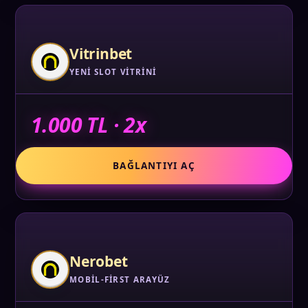
Vitrinbet
YENI SLOT VITRINI
1.000 TL · 2x
BAĞLANTIYI AÇ
Nerobet
MOBIL-FIRST ARAYÜZ