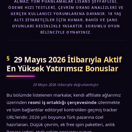
ALMAZ; TÜM PUANLAMALAR LISANS ŞEFFAFLIĞI,
ÖDEME HIZI TESTLERI, ÇEVRIM ORANI ANALIZLERI VE
GERÇEK KULLANICI YORUMLARINA DAYANIR. 18 YAŞ
ALTI ZIYARETÇILER IÇIN KUMAR, BAHIS VE ŞANS
OYUNLARI KESINLIKLE YASAKTIR. SORUMLU OYUN
BILINCIYLE OYNAYINIZ.
29 Mayıs 2026 İtibarıyla Aktif
En Yüksek Yatırımsız Bonuslar
29 Mayıs 2026 itibarıyla doğrulanmıştır
Bu bölümde listelenen markalar, kendi affiliate ağlarımız
üzerinden
resmi iş ortaklığı çerçevesinde
izlenmekte
ve tüm bağlantılar editöryel kontrolden geçmiş tracker
URL'leridir. 2026 yılı boyunca Türk pazarına özel
hazırlanan. Düşük çevrim, ek free spin paketleri, anlık
Papara iadesi. Hızlı çekim opsiyonu sunan