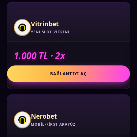
Vitrinbet
YENI SLOT VITRINI
1.000 TL · 2x
BAĞLANTIYI AÇ
Nerobet
MOBIL-FIRST ARAYÜZ