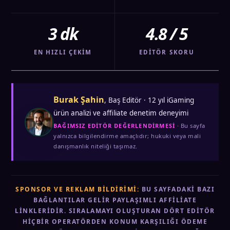
3 dk
4.8 / 5
EN HIZLI ÇEKIM
EDITÖR SKORU
Burak Şahin
, Baş Editör · 12 yıl iGaming
ürün analizi ve affiliate denetim deneyimi
BAĞIMSIZ EDITÖR DEĞERLENDIRMESI
· Bu sayfa
yalnızca bilgilendirme amaçlıdır; hukuki veya mali
danışmanlık niteliği taşımaz.
SPONSOR VE REKLAM BILDIRIMI:
BU SAYFADAKI BAZI
BAĞLANTILAR GELIR PAYLAŞIMLI AFFILIATE
LINKLERIDIR. SIRALAMAYI OLUŞTURAN DÖRT EDITÖR
HIÇBIR OPERATÖRDEN KONUM KARŞILIĞI ÖDEME