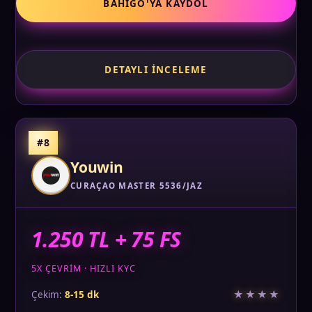
BAHIGO'YA KAYDOL
DETAYLI İNCELEME
#8
Youwin
CURAÇAO MASTER 5536/JAZ
1.250 TL + 75 FS
5X ÇEVRIM · HIZLI KYC
★★★★
Çekim:
8-15 dk