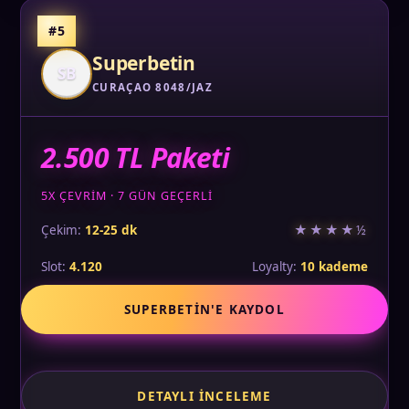
#5
Superbetin
SB
CURAÇAO 8048/JAZ
2.500 TL Paketi
5X ÇEVRIM · 7 GÜN GEÇERLI
★★★★½
Çekim:
12-25 dk
Slot:
4.120
Loyalty:
10 kademe
SUPERBETIN'E KAYDOL
DETAYLI İNCELEME