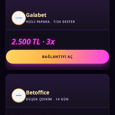
Galabet
HIZLI PAPARA · 7/24 DESTEK
2.500 TL · 3x
BAĞLANTIYI AÇ
Betoffice
DÜŞÜK ÇEVRIM · 14 GÜN