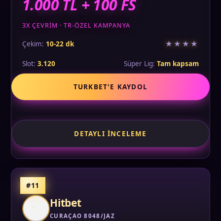
1.000 TL + 100 FS
3X ÇEVRIM · TR-ÖZEL KAMPANYA
★★★★
Çekim:
10-22 dk
Slot:
3.120
Süper Lig:
Tam kapsam
TURKBET'E KAYDOL
DETAYLI İNCELEME
#11
Hitbet
CURAÇAO 8048/JAZ