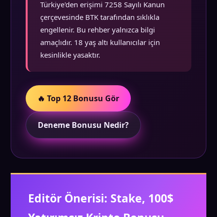
Türkiye'den erişimi 7258 Sayılı Kanun
çerçevesinde BTK tarafından sıklıkla
engellenir. Bu rehber yalnızca bilgi
amaçlıdır. 18 yaş altı kullanıcılar için
kesinlikle yasaktır.
🔥 Top 12 Bonusu Gör
Deneme Bonusu Nedir?
Editör Önerisi: Stake, 100$