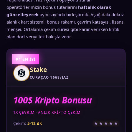
operatörlerimizin bonus tutarlarını
haftalık olarak
güncelleyerek
aynı sayfada birleştirdik. Aşağıdaki dokuz
alanlık kart sistemi; bonus rakamı, çevrim katsayısı, lisans
menşei. Ortalama çekim süresi gibi karar verirken kritik
olan dört veriyi tek bakışta verir.
#1 EN İYİ
Stake
CURAÇAO 1668/JAZ
100$ Kripto Bonusu
1X ÇEVRIM · ANLIK KRIPTO ÇEKIM
★★★★★
Çekim:
5-12 dk