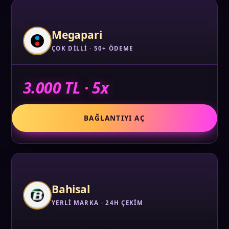
Megapari
ÇOK DILLI · 50+ ÖDEME
3.000 TL · 5x
BAĞLANTIYI AÇ
Bahisal
YERLI MARKA · 24H ÇEKIM