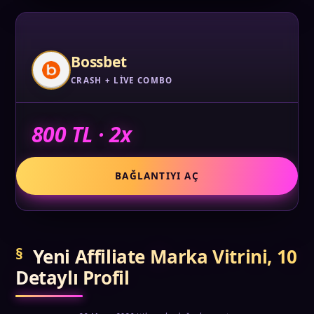
Bossbet
CRASH + LIVE COMBO
800 TL · 2x
BAĞLANTIYI AÇ
Yeni Affiliate Marka Vitrini, 10
Detaylı Profil