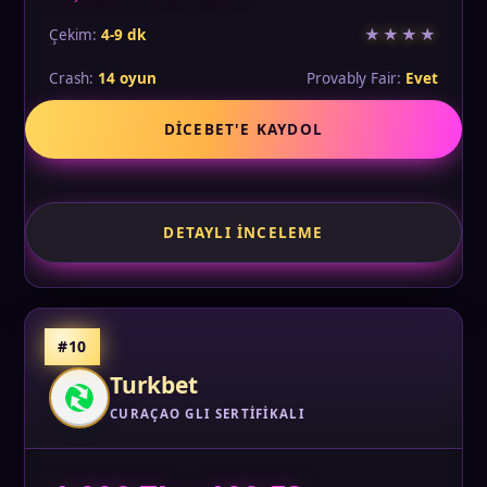
★★★★
Çekim:
4-9 dk
Crash:
14 oyun
Provably Fair:
Evet
DICEBET'E KAYDOL
DETAYLI İNCELEME
#10
Turkbet
CURAÇAO GLI SERTIFIKALI