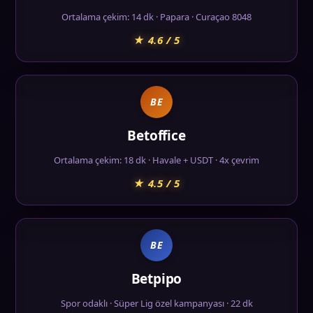
Ortalama çekim: 14 dk · Papara · Curaçao 8048
★ 4.6 / 5
Betoffice
Ortalama çekim: 18 dk · Havale + USDT · 4x çevrim
★ 4.5 / 5
Betpipo
Spor odaklı · Süper Lig özel kampanyası · 22 dk