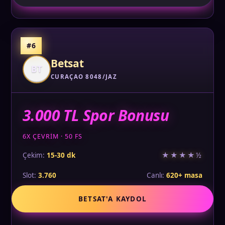
#6
Betsat
BT
CURAÇAO 8048/JAZ
3.000 TL Spor Bonusu
6X ÇEVRIM · 50 FS
★★★★½
Çekim:
15-30 dk
Slot:
3.760
Canlı:
620+ masa
BETSAT'A KAYDOL