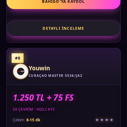
BAHIGO'YA KAYDOL
DETAYLI İNCELEME
#8
Youwin
CURAÇAO MASTER 5536/JAZ
1.250 TL + 75 FS
5X ÇEVRIM · HIZLI KYC
★★★★
Çekim:
8-15 dk