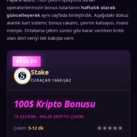
operatörlerimizin bonus tutarlarını
haftalık olarak
güncelleyerek
aynı sayfada birleştirdik. Aşağıdaki dokuz
alanlık kart sistemi; bonus rakamı, çevrim katsayısı, lisans
menşei. Ortalama çekim süresi gibi karar verirken kritik
olan dört veriyi tek bakışta verir.
#1 EN İYİ
Stake
CURAÇAO 1668/JAZ
100$ Kripto Bonusu
1X ÇEVRIM · ANLIK KRIPTO ÇEKIM
★★★★★
Çekim:
5-12 dk