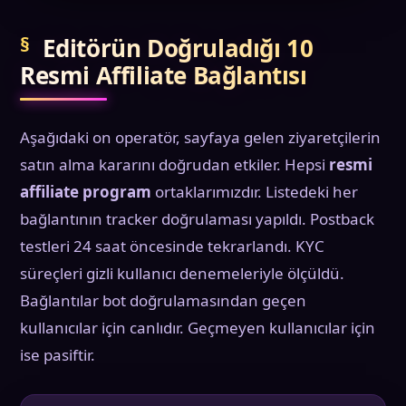
Editörün Doğruladığı 10
Resmi Affiliate Bağlantısı
Aşağıdaki on operatör, sayfaya gelen ziyaretçilerin
satın alma kararını doğrudan etkiler. Hepsi
resmi
affiliate program
ortaklarımızdır. Listedeki her
bağlantının tracker doğrulaması yapıldı. Postback
testleri 24 saat öncesinde tekrarlandı. KYC
süreçleri gizli kullanıcı denemeleriyle ölçüldü.
Bağlantılar bot doğrulamasından geçen
kullanıcılar için canlıdır. Geçmeyen kullanıcılar için
ise pasiftir.