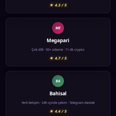
★ 4.3 / 5
Megapari
Çok dilli · 50+ ödeme · 11 dk crypto
★ 4.7 / 5
Bahisal
Yerli iletişim · 24h içinde çekim · Telegram destek
★ 4.4 / 5