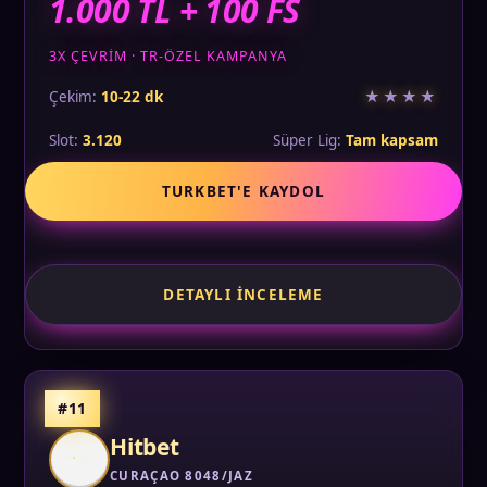
1.000 TL + 100 FS
3X ÇEVRIM · TR-ÖZEL KAMPANYA
★★★★
Çekim:
10-22 dk
Slot:
3.120
Süper Lig:
Tam kapsam
TURKBET'E KAYDOL
DETAYLI İNCELEME
#11
Hitbet
CURAÇAO 8048/JAZ