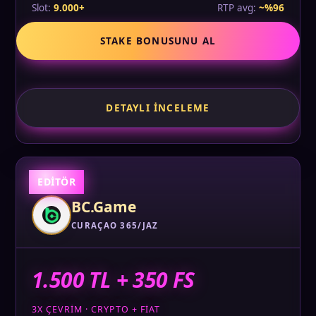
Slot:
9.000+
RTP avg:
~%96
STAKE BONUSUNU AL
DETAYLI İNCELEME
EDİTÖR
BC.Game
CURAÇAO 365/JAZ
1.500 TL + 350 FS
3X ÇEVRIM · CRYPTO + FIAT