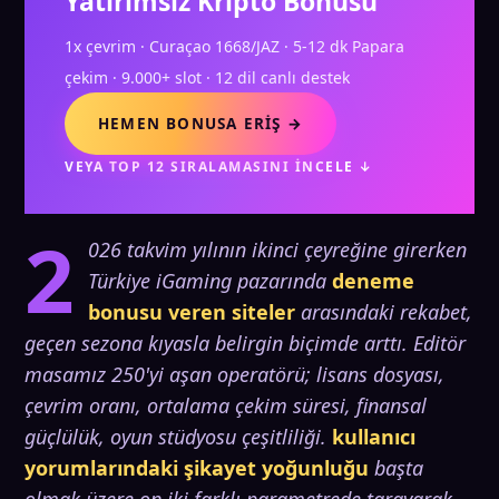
Yatırımsız Kripto Bonusu
1x çevrim · Curaçao 1668/JAZ · 5-12 dk Papara
çekim · 9.000+ slot · 12 dil canlı destek
HEMEN BONUSA ERIŞ →
VEYA TOP 12 SIRALAMASINI INCELE ↓
2
026 takvim yılının ikinci çeyreğine girerken
Türkiye iGaming pazarında
deneme
bonusu veren siteler
arasındaki rekabet,
geçen sezona kıyasla belirgin biçimde arttı. Editör
masamız 250'yi aşan operatörü; lisans dosyası,
çevrim oranı, ortalama çekim süresi, finansal
güçlülük, oyun stüdyosu çeşitliliği.
kullanıcı
yorumlarındaki şikayet yoğunluğu
başta