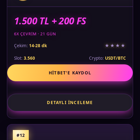
1.500 TL + 200 FS
6X ÇEVRIM · 21 GÜN
★★★★
Çekim:
14-28 dk
Slot:
3.560
Crypto:
USDT/BTC
HITBET'E KAYDOL
DETAYLI İNCELEME
#12