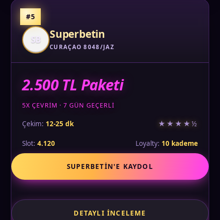
#5
Superbetin
SB
CURAÇAO 8048/JAZ
2.500 TL Paketi
5X ÇEVRIM · 7 GÜN GEÇERLI
★★★★½
Çekim:
12-25 dk
Slot:
4.120
Loyalty:
10 kademe
SUPERBETIN'E KAYDOL
DETAYLI İNCELEME