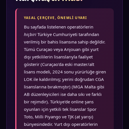
YASAL ÇERÇEVE, ÖNEMLI UYARI
Bu sayfada listelenen operatörlerin
hiçbiri
Türkiye Cumhuriyeti tarafından
verilmiş bir bahis lisansına sahip değildir.
Tümü Curaçao veya Anjouan gibi yurt
dışı yetkililerin lisanslarıyla faaliyet
gösterir (Curaçao'da eski master/alt
lisans modeli, 2024 sonu yürürlüğe giren
LOK ile kaldırılmış; yerini doğrudan CGA
lisanslarına bırakmıştır) (MGA Malta gibi
AB düzenleyicileri ise daha sıkı ve farklı
bir rejimdir). Türkiye'de online şans
oyunları için yetkili tek lisanslar Spor
Toto, Milli Piyango ve TJK (at yarışı)
bünyesindedir. Yurt dışı operatörlerin