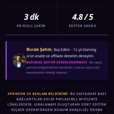
3 dk
4.8 / 5
EN HIZLI ÇEKIM
EDITÖR SKORU
Burak Şahin
, Baş Editör · 12 yıl iGaming
ürün analizi ve affiliate denetim deneyimi
BAĞIMSIZ EDITÖR DEĞERLENDIRMESI
· Bu sayfa
yalnızca bilgilendirme amaçlıdır; hukuki veya mali
danışmanlık niteliği taşımaz.
SPONSOR VE REKLAM BILDIRIMI:
BU SAYFADAKI BAZI
BAĞLANTILAR GELIR PAYLAŞIMLI AFFILIATE
LINKLERIDIR. SIRALAMAYI OLUŞTURAN DÖRT EDITÖR
HIÇBIR OPERATÖRDEN KONUM KARŞILIĞI ÖDEME