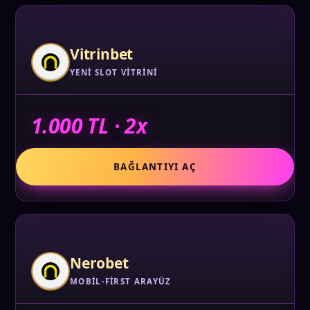
Vitrinbet
YENI SLOT VITRINI
1.000 TL · 2x
BAĞLANTIYI AÇ
Nerobet
MOBIL-FIRST ARAYÜZ