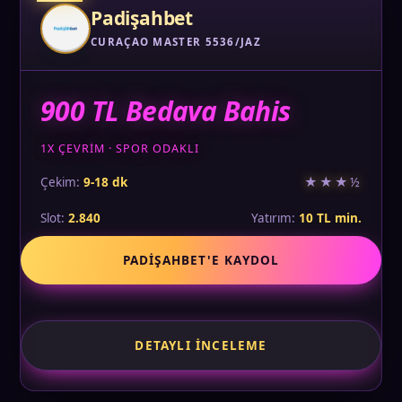
Padişahbet
CURAÇAO MASTER 5536/JAZ
900 TL Bedava Bahis
1X ÇEVRIM · SPOR ODAKLI
★★★½
Çekim:
9-18 dk
Slot:
2.840
Yatırım:
10 TL min.
PADIŞAHBET'E KAYDOL
DETAYLI İNCELEME