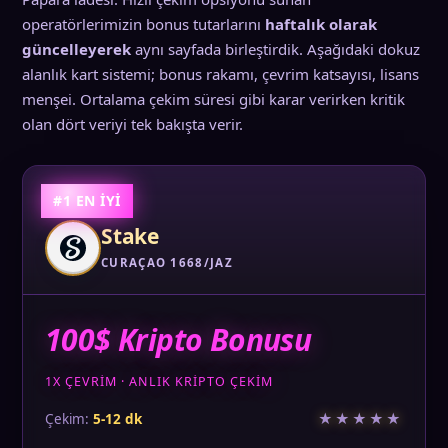
operatörlerimizin bonus tutarlarını
haftalık olarak
güncelleyerek
aynı sayfada birleştirdik. Aşağıdaki dokuz
alanlık kart sistemi; bonus rakamı, çevrim katsayısı, lisans
menşei. Ortalama çekim süresi gibi karar verirken kritik
olan dört veriyi tek bakışta verir.
#1 EN İYİ
Stake
CURAÇAO 1668/JAZ
100$ Kripto Bonusu
1X ÇEVRIM · ANLIK KRIPTO ÇEKIM
★★★★★
Çekim:
5-12 dk