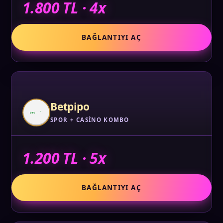
1.800 TL · 4x
BAĞLANTIYI AÇ
Betpipo
SPOR + CASINO KOMBO
1.200 TL · 5x
BAĞLANTIYI AÇ