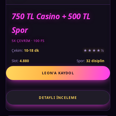
750 TL Casino + 500 TL
Spor
5X ÇEVRIM · 100 FS
★★★★½
Çekim:
10-18 dk
Slot:
4.880
Spor:
32 disiplin
LEON'A KAYDOL
DETAYLI İNCELEME