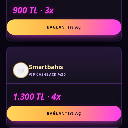
900 TL · 3x
BAĞLANTIYI AÇ
Smartbahis
SB
VIP CASHBACK %20
1.300 TL · 4x
BAĞLANTIYI AÇ