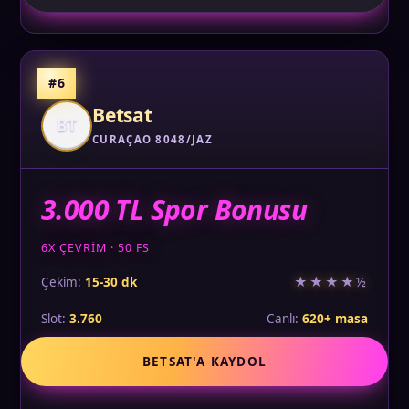
#6
Betsat
BT
CURAÇAO 8048/JAZ
3.000 TL Spor Bonusu
6X ÇEVRIM · 50 FS
★★★★½
Çekim:
15-30 dk
Slot:
3.760
Canlı:
620+ masa
BETSAT'A KAYDOL