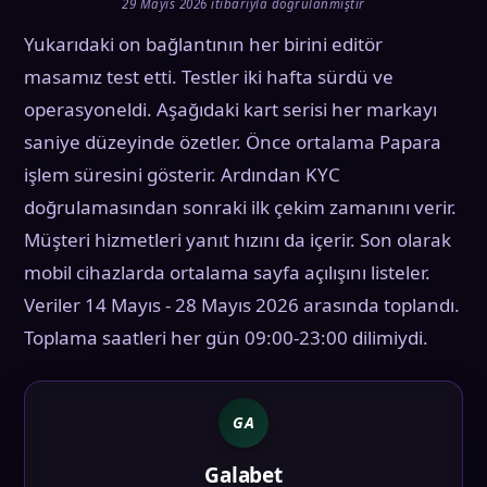
29 Mayıs 2026 itibarıyla doğrulanmıştır
Yukarıdaki on bağlantının her birini editör
masamız test etti. Testler iki hafta sürdü ve
operasyoneldi. Aşağıdaki kart serisi her markayı
saniye düzeyinde özetler. Önce ortalama Papara
işlem süresini gösterir. Ardından KYC
doğrulamasından sonraki ilk çekim zamanını verir.
Müşteri hizmetleri yanıt hızını da içerir. Son olarak
mobil cihazlarda ortalama sayfa açılışını listeler.
Veriler 14 Mayıs - 28 Mayıs 2026 arasında toplandı.
Toplama saatleri her gün 09:00-23:00 dilimiydi.
Galabet