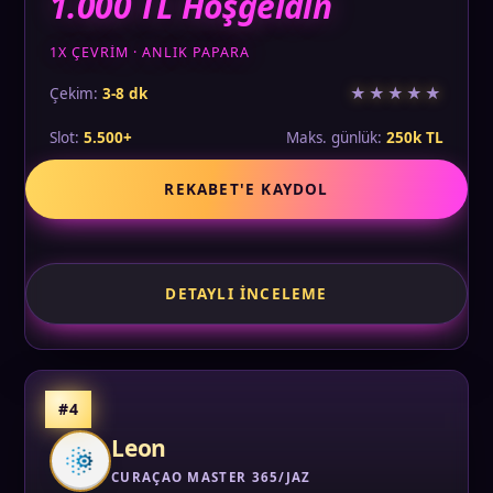
1.000 TL Hoşgeldin
1X ÇEVRIM · ANLIK PAPARA
★★★★★
Çekim:
3-8 dk
Slot:
5.500+
Maks. günlük:
250k TL
REKABET'E KAYDOL
DETAYLI İNCELEME
#4
Leon
CURAÇAO MASTER 365/JAZ