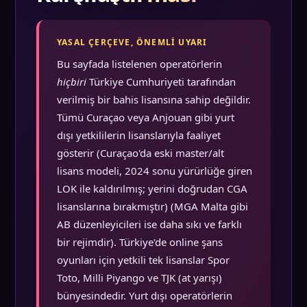
YASAL ÇERÇEVE, ÖNEMLI UYARI
Bu sayfada listelenen operatörlerin
hiçbiri
Türkiye Cumhuriyeti tarafından
verilmiş bir bahis lisansına sahip değildir.
Tümü Curaçao veya Anjouan gibi yurt
dışı yetkililerin lisanslarıyla faaliyet
gösterir (Curaçao'da eski master/alt
lisans modeli, 2024 sonu yürürlüğe giren
LOK ile kaldırılmış; yerini doğrudan CGA
lisanslarına bırakmıştır) (MGA Malta gibi
AB düzenleyicileri ise daha sıkı ve farklı
bir rejimdir). Türkiye'de online şans
oyunları için yetkili tek lisanslar Spor
Toto, Milli Piyango ve TJK (at yarışı)
bünyesindedir. Yurt dışı operatörlerin