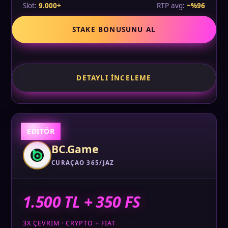
Slot:
9.000+
RTP avg:
~%96
STAKE BONUSUNU AL
DETAYLI İNCELEME
EDİTÖR
BC.Game
CURAÇAO 365/JAZ
1.500 TL + 350 FS
3X ÇEVRIM · CRYPTO + FIAT