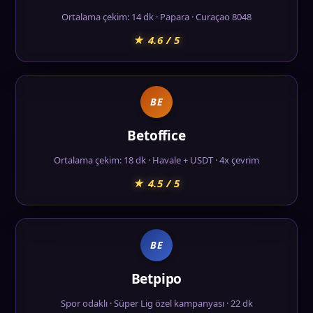
Ortalama çekim: 14 dk · Papara · Curaçao 8048
★ 4.6 / 5
Betoffice
Ortalama çekim: 18 dk · Havale + USDT · 4x çevrim
★ 4.5 / 5
Betpipo
Spor odaklı · Süper Lig özel kampanyası · 22 dk