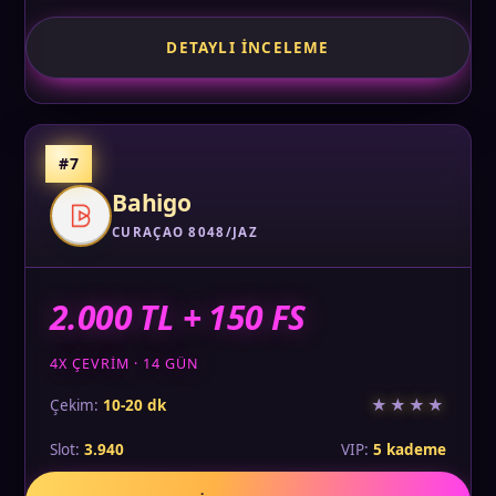
DETAYLI İNCELEME
#7
Bahigo
CURAÇAO 8048/JAZ
2.000 TL + 150 FS
4X ÇEVRIM · 14 GÜN
★★★★
Çekim:
10-20 dk
Slot:
3.940
VIP:
5 kademe