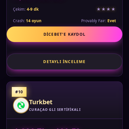
★★★★
Çekim:
4-9 dk
Crash:
14 oyun
Provably Fair:
Evet
DICEBET'E KAYDOL
DETAYLI İNCELEME
#10
Turkbet
CURAÇAO GLI SERTIFIKALI