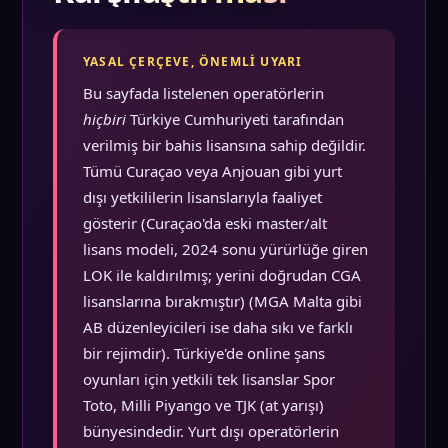
YASAL ÇERÇEVE, ÖNEMLI UYARI
Bu sayfada listelenen operatörlerin
hiçbiri
Türkiye Cumhuriyeti tarafından
verilmiş bir bahis lisansına sahip değildir.
Tümü Curaçao veya Anjouan gibi yurt
dışı yetkililerin lisanslarıyla faaliyet
gösterir (Curaçao'da eski master/alt
lisans modeli, 2024 sonu yürürlüğe giren
LOK ile kaldırılmış; yerini doğrudan CGA
lisanslarına bırakmıştır) (MGA Malta gibi
AB düzenleyicileri ise daha sıkı ve farklı
bir rejimdir). Türkiye'de online şans
oyunları için yetkili tek lisanslar Spor
Toto, Milli Piyango ve TJK (at yarışı)
bünyesindedir. Yurt dışı operatörlerin