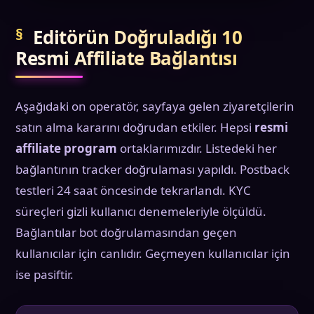
Editörün Doğruladığı 10
Resmi Affiliate Bağlantısı
Aşağıdaki on operatör, sayfaya gelen ziyaretçilerin
satın alma kararını doğrudan etkiler. Hepsi
resmi
affiliate program
ortaklarımızdır. Listedeki her
bağlantının tracker doğrulaması yapıldı. Postback
testleri 24 saat öncesinde tekrarlandı. KYC
süreçleri gizli kullanıcı denemeleriyle ölçüldü.
Bağlantılar bot doğrulamasından geçen
kullanıcılar için canlıdır. Geçmeyen kullanıcılar için
ise pasiftir.