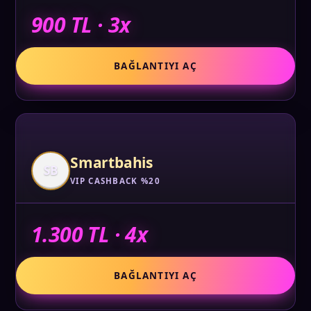
900 TL · 3x
BAĞLANTIYI AÇ
Smartbahis
SB
VIP CASHBACK %20
1.300 TL · 4x
BAĞLANTIYI AÇ