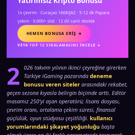
Yatırımsız Kripto Bonusu
1x çevrim · Curaçao 1668/JAZ · 5-12 dk Papara
çekim · 9.000+ slot · 12 dil canlı destek
HEMEN BONUSA ERIŞ →
VEYA TOP 12 SIRALAMASINI INCELE ↓
2
026 takvim yılının ikinci çeyreğine girerken
Türkiye iGaming pazarında
deneme
bonusu veren siteler
arasındaki rekabet,
geçen sezona kıyasla belirgin biçimde arttı. Editör
masamız 250'yi aşan operatörü; lisans dosyası,
çevrim oranı, ortalama çekim süresi, finansal
güçlülük, oyun stüdyosu çeşitliliği.
kullanıcı
yorumlarındaki şikayet yoğunluğu
başta