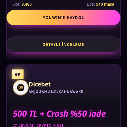
Slot:
3.480
Live:
540 masa
YOUWIN'E KAYDOL
DETAYLI İNCELEME
#9
Dicebet
ANJOUAN ALSI/KAHNAWAKE
500 TL + Crash %50 iade
2X ÇEVRIM · CRYPTO-FIRST