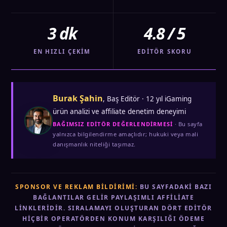
3 dk
4.8 / 5
EN HIZLI ÇEKIM
EDITÖR SKORU
Burak Şahin
, Baş Editör · 12 yıl iGaming
ürün analizi ve affiliate denetim deneyimi
BAĞIMSIZ EDITÖR DEĞERLENDIRMESI
· Bu sayfa
yalnızca bilgilendirme amaçlıdır; hukuki veya mali
danışmanlık niteliği taşımaz.
SPONSOR VE REKLAM BILDIRIMI:
BU SAYFADAKI BAZI
BAĞLANTILAR GELIR PAYLAŞIMLI AFFILIATE
LINKLERIDIR. SIRALAMAYI OLUŞTURAN DÖRT EDITÖR
HIÇBIR OPERATÖRDEN KONUM KARŞILIĞI ÖDEME