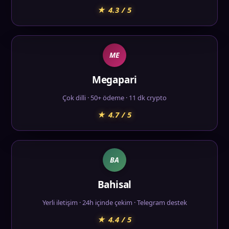
★ 4.3 / 5
Megapari
Çok dilli · 50+ ödeme · 11 dk crypto
★ 4.7 / 5
Bahisal
Yerli iletişim · 24h içinde çekim · Telegram destek
★ 4.4 / 5