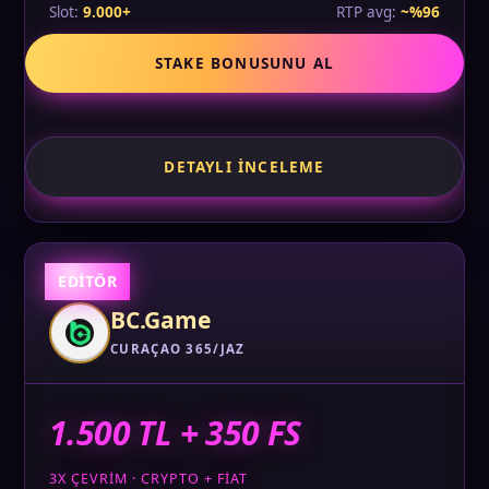
Slot:
9.000+
RTP avg:
~%96
STAKE BONUSUNU AL
DETAYLI İNCELEME
EDİTÖR
BC.Game
CURAÇAO 365/JAZ
1.500 TL + 350 FS
3X ÇEVRIM · CRYPTO + FIAT