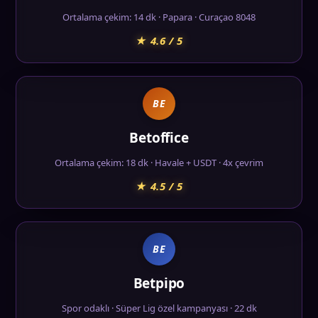
Ortalama çekim: 14 dk · Papara · Curaçao 8048
★ 4.6 / 5
Betoffice
Ortalama çekim: 18 dk · Havale + USDT · 4x çevrim
★ 4.5 / 5
Betpipo
Spor odaklı · Süper Lig özel kampanyası · 22 dk