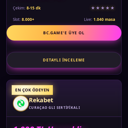
★★★★★
Çekim:
8-15 dk
Slot:
8.000+
Live:
1.040 masa
BC.GAME'E ÜYE OL
DETAYLI İNCELEME
EN ÇOK ÖDEYEN
Rekabet
CURAÇAO GLI SERTIFIKALI