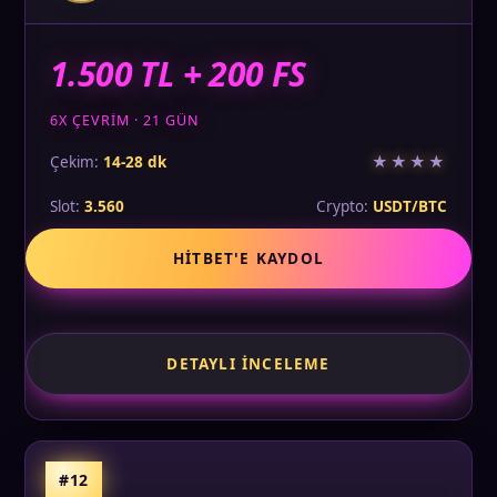
1.500 TL + 200 FS
6X ÇEVRIM · 21 GÜN
★★★★
Çekim:
14-28 dk
Slot:
3.560
Crypto:
USDT/BTC
HITBET'E KAYDOL
DETAYLI İNCELEME
#12