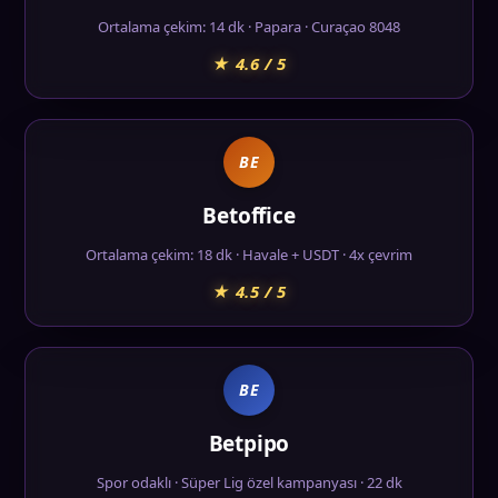
Ortalama çekim: 14 dk · Papara · Curaçao 8048
★ 4.6 / 5
Betoffice
Ortalama çekim: 18 dk · Havale + USDT · 4x çevrim
★ 4.5 / 5
Betpipo
Spor odaklı · Süper Lig özel kampanyası · 22 dk