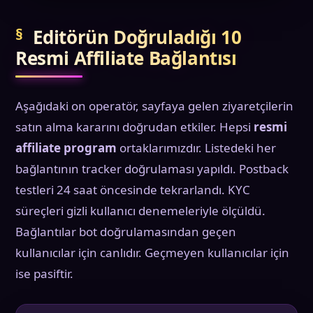
Editörün Doğruladığı 10
Resmi Affiliate Bağlantısı
Aşağıdaki on operatör, sayfaya gelen ziyaretçilerin
satın alma kararını doğrudan etkiler. Hepsi
resmi
affiliate program
ortaklarımızdır. Listedeki her
bağlantının tracker doğrulaması yapıldı. Postback
testleri 24 saat öncesinde tekrarlandı. KYC
süreçleri gizli kullanıcı denemeleriyle ölçüldü.
Bağlantılar bot doğrulamasından geçen
kullanıcılar için canlıdır. Geçmeyen kullanıcılar için
ise pasiftir.