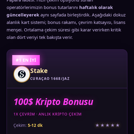
operatörlerimizin bonus tutarlarını
haftalık olarak
güncelleyerek
aynı sayfada birleştirdik. Aşağıdaki dokuz
alanlık kart sistemi; bonus rakamı, çevrim katsayısı, lisans
menşei. Ortalama çekim süresi gibi karar verirken kritik
olan dört veriyi tek bakışta verir.
#1 EN İYİ
Stake
CURAÇAO 1668/JAZ
100$ Kripto Bonusu
1X ÇEVRIM · ANLIK KRIPTO ÇEKIM
★★★★★
Çekim:
5-12 dk