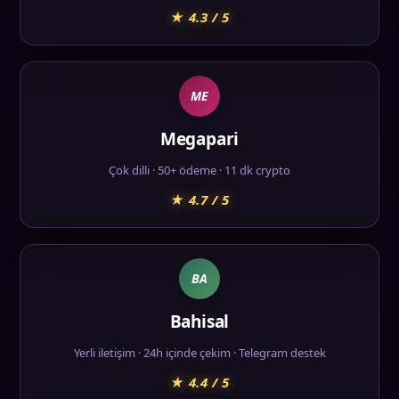
★ 4.3 / 5
Megapari
Çok dilli · 50+ ödeme · 11 dk crypto
★ 4.7 / 5
Bahisal
Yerli iletişim · 24h içinde çekim · Telegram destek
★ 4.4 / 5