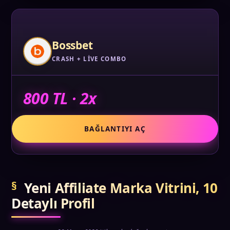
Bossbet
CRASH + LIVE COMBO
800 TL · 2x
BAĞLANTIYI AÇ
Yeni Affiliate Marka Vitrini, 10
Detaylı Profil