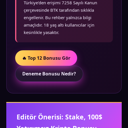
Türkiye'den erişimi 7258 Sayılı Kanun
çerçevesinde BTK tarafından sıklıkla
engellenir. Bu rehber yalnızca bilgi
amaçlıdır. 18 yaş altı kullanıcılar için
kesinlikle yasaktır.
🔥 Top 12 Bonusu Gör
Deneme Bonusu Nedir?
Editör Önerisi: Stake, 100$