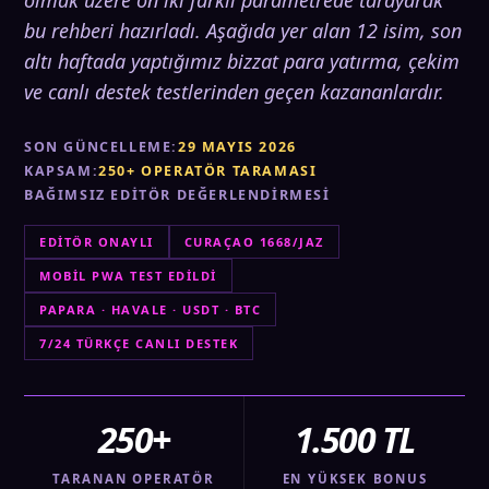
olmak üzere on iki farklı parametrede tarayarak
bu rehberi hazırladı. Aşağıda yer alan 12 isim, son
altı haftada yaptığımız bizzat para yatırma, çekim
ve canlı destek testlerinden geçen kazananlardır.
SON GÜNCELLEME:
29 MAYIS 2026
KAPSAM:
250+ OPERATÖR TARAMASI
BAĞIMSIZ EDITÖR DEĞERLENDIRMESI
EDITÖR ONAYLI
CURAÇAO 1668/JAZ
MOBIL PWA TEST EDILDI
PAPARA · HAVALE · USDT · BTC
7/24 TÜRKÇE CANLI DESTEK
250+
1.500 TL
TARANAN OPERATÖR
EN YÜKSEK BONUS