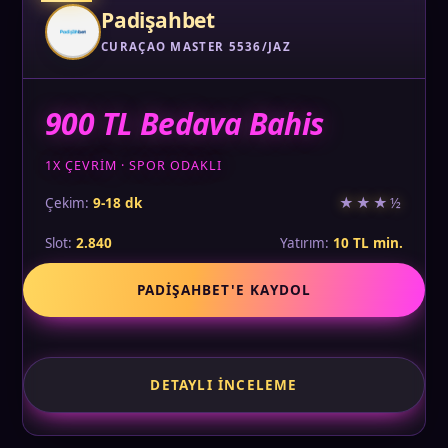
Padişahbet
CURAÇAO MASTER 5536/JAZ
900 TL Bedava Bahis
1X ÇEVRIM · SPOR ODAKLI
★★★½
Çekim:
9-18 dk
Slot:
2.840
Yatırım:
10 TL min.
PADIŞAHBET'E KAYDOL
DETAYLI İNCELEME