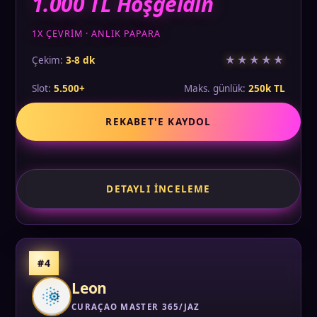
1.000 TL Hoşgeldin
1X ÇEVRIM · ANLIK PAPARA
★★★★★
Çekim:
3-8 dk
Slot:
5.500+
Maks. günlük:
250k TL
REKABET'E KAYDOL
DETAYLI İNCELEME
#4
Leon
CURAÇAO MASTER 365/JAZ