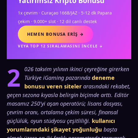
Yatırımsız Kripto Bonusu
1x çevrim · Curaçao 1668/JAZ · 5-12 dk Papara
çekim · 9.000+ slot · 12 dil canlı destek
HEMEN BONUSA ERIŞ →
VEYA TOP 12 SIRALAMASINI INCELE ↓
2
026 takvim yılının ikinci çeyreğine girerken
Türkiye iGaming pazarında
deneme
bonusu veren siteler
arasındaki rekabet,
geçen sezona kıyasla belirgin biçimde arttı. Editör
masamız 250'yi aşan operatörü; lisans dosyası,
çevrim oranı, ortalama çekim süresi, finansal
güçlülük, oyun stüdyosu çeşitliliği.
kullanıcı
yorumlarındaki şikayet yoğunluğu
başta