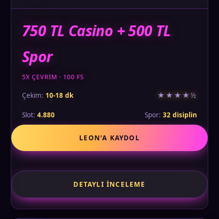
750 TL Casino + 500 TL
Spor
5X ÇEVRIM · 100 FS
★★★★½
Çekim:
10-18 dk
Slot:
4.880
Spor:
32 disiplin
LEON'A KAYDOL
DETAYLI İNCELEME