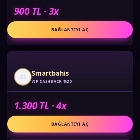
900 TL · 3x
BAĞLANTIYI AÇ
Smartbahis
SB
VIP CASHBACK %20
1.300 TL · 4x
BAĞLANTIYI AÇ