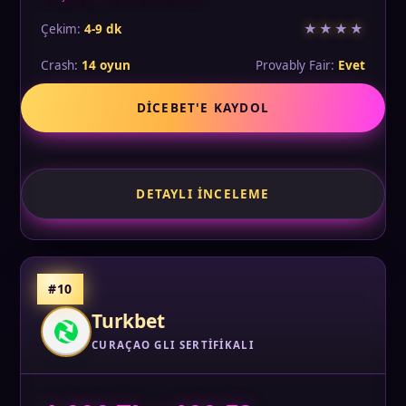
★★★★
Çekim:
4-9 dk
Crash:
14 oyun
Provably Fair:
Evet
DICEBET'E KAYDOL
DETAYLI İNCELEME
#10
Turkbet
CURAÇAO GLI SERTIFIKALI