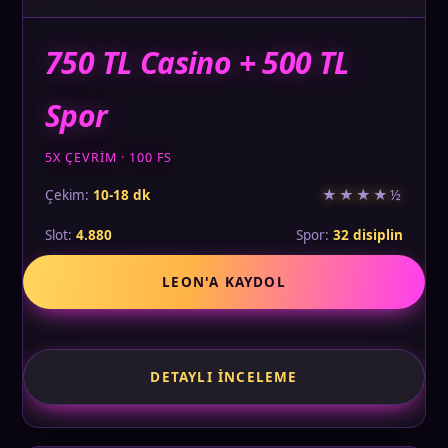
750 TL Casino + 500 TL
Spor
5X ÇEVRIM · 100 FS
★★★★½
Çekim:
10-18 dk
Slot:
4.880
Spor:
32 disiplin
LEON'A KAYDOL
DETAYLI İNCELEME