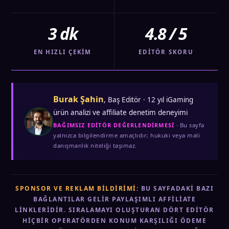
3 dk
4.8 / 5
EN HIZLI ÇEKIM
EDITÖR SKORU
Burak Şahin
, Baş Editör · 12 yıl iGaming
ürün analizi ve affiliate denetim deneyimi
BAĞIMSIZ EDITÖR DEĞERLENDIRMESI
· Bu sayfa
yalnızca bilgilendirme amaçlıdır; hukuki veya mali
danışmanlık niteliği taşımaz.
SPONSOR VE REKLAM BILDIRIMI:
BU SAYFADAKI BAZI
BAĞLANTILAR GELIR PAYLAŞIMLI AFFILIATE
LINKLERIDIR. SIRALAMAYI OLUŞTURAN DÖRT EDITÖR
HIÇBIR OPERATÖRDEN KONUM KARŞILIĞI ÖDEME