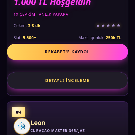
1.000 TL Hoşgeldin
1X ÇEVRIM · ANLIK PAPARA
★★★★★
Çekim:
3-8 dk
Slot:
5.500+
Maks. günlük:
250k TL
REKABET'E KAYDOL
DETAYLI İNCELEME
#4
Leon
CURAÇAO MASTER 365/JAZ