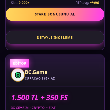
Slot:
9.000+
RTP avg:
~%96
STAKE BONUSUNU AL
DETAYLI İNCELEME
EDİTÖR
BC.Game
CURAÇAO 365/JAZ
1.500 TL + 350 FS
3X ÇEVRIM · CRYPTO + FIAT