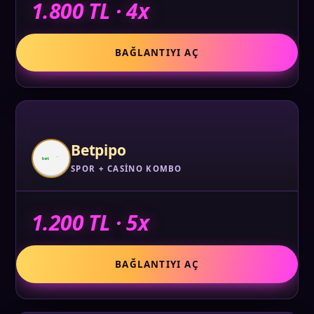
1.800 TL · 4x
BAĞLANTIYI AÇ
Betpipo
SPOR + CASINO KOMBO
1.200 TL · 5x
BAĞLANTIYI AÇ