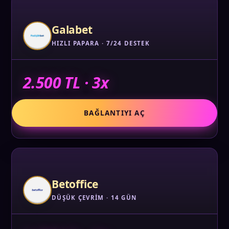
Galabet
HIZLI PAPARA · 7/24 DESTEK
2.500 TL · 3x
BAĞLANTIYI AÇ
Betoffice
DÜŞÜK ÇEVRIM · 14 GÜN