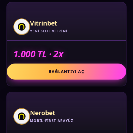
Vitrinbet
YENI SLOT VITRINI
1.000 TL · 2x
BAĞLANTIYI AÇ
Nerobet
MOBIL-FIRST ARAYÜZ