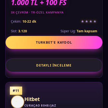
1.000 TL + 100 FS
3X ÇEVRIM · TR-ÖZEL KAMPANYA
★★★★
Çekim:
10-22 dk
Slot:
3.120
Süper Lig:
Tam kapsam
TURKBET'E KAYDOL
DETAYLI İNCELEME
#11
Hitbet
CURAÇAO 8048/JAZ