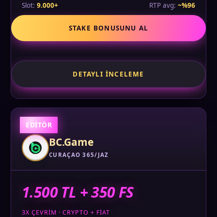
Slot:
9.000+
RTP avg:
~%96
STAKE BONUSUNU AL
DETAYLI İNCELEME
EDİTÖR
BC.Game
CURAÇAO 365/JAZ
1.500 TL + 350 FS
3X ÇEVRIM · CRYPTO + FIAT