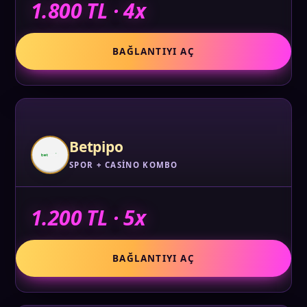
1.800 TL · 4x
BAĞLANTIYI AÇ
Betpipo
SPOR + CASINO KOMBO
1.200 TL · 5x
BAĞLANTIYI AÇ