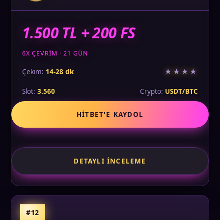
1.500 TL + 200 FS
6X ÇEVRIM · 21 GÜN
★★★★
Çekim:
14-28 dk
Slot:
3.560
Crypto:
USDT/BTC
HITBET'E KAYDOL
DETAYLI İNCELEME
#12