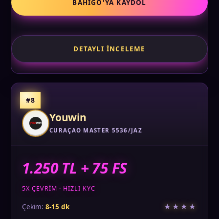
BAHIGO'YA KAYDOL
DETAYLI İNCELEME
#8
Youwin
CURAÇAO MASTER 5536/JAZ
1.250 TL + 75 FS
5X ÇEVRIM · HIZLI KYC
★★★★
Çekim:
8-15 dk