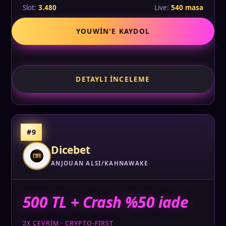
Slot:
3.480
Live:
540 masa
YOUWIN'E KAYDOL
DETAYLI İNCELEME
#9
Dicebet
ANJOUAN ALSI/KAHNAWAKE
500 TL + Crash %50 iade
2X ÇEVRIM · CRYPTO-FIRST