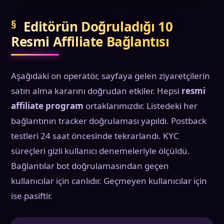
Editörün Doğruladığı 10
Resmi Affiliate Bağlantısı
Aşağıdaki on operatör, sayfaya gelen ziyaretçilerin
satın alma kararını doğrudan etkiler. Hepsi
resmi
affiliate program
ortaklarımızdır. Listedeki her
bağlantının tracker doğrulaması yapıldı. Postback
testleri 24 saat öncesinde tekrarlandı. KYC
süreçleri gizli kullanıcı denemeleriyle ölçüldü.
Bağlantılar bot doğrulamasından geçen
kullanıcılar için canlıdır. Geçmeyen kullanıcılar için
ise pasiftir.