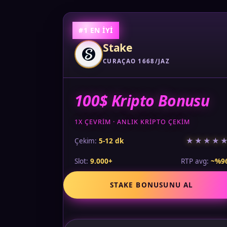
#1 EN İYİ
Stake
CURAÇAO 1668/JAZ
100$ Kripto Bonusu
1X ÇEVRIM · ANLIK KRIPTO ÇEKIM
★★★★
Çekim:
5-12 dk
Slot:
9.000+
RTP avg:
~%9
STAKE BONUSUNU AL