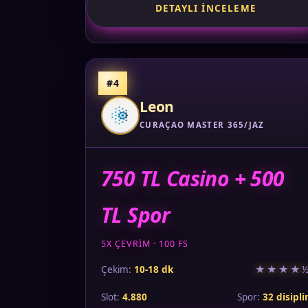
DETAYLI İNCELEME
#4
Leon
CURAÇAO MASTER 365/JAZ
750 TL Casino + 500
TL Spor
5X ÇEVRIM · 100 FS
★★★★
Çekim:
10-18 dk
Slot:
4.880
Spor:
32 disipli