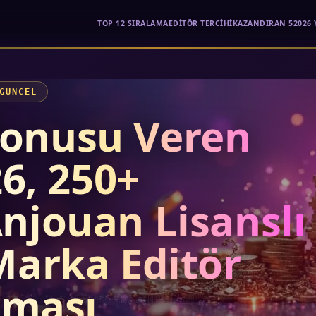
TOP 12 SIRALAMA
EDITÖR TERCIHI
KAZANDIRAN 5
2026 
GÜNCEL
onusu Veren
26, 250+
njouan Lisanslı
Marka Editör
rması