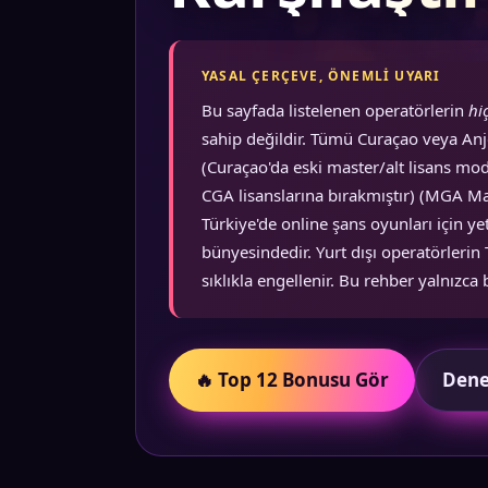
YASAL ÇERÇEVE, ÖNEMLI UYARI
Bu sayfada listelenen operatörlerin
hi
sahip değildir. Tümü Curaçao veya Anjoua
(Curaçao'da eski master/alt lisans mod
CGA lisanslarına bırakmıştır) (MGA Malt
Türkiye'de online şans oyunları için yetk
bünyesindedir. Yurt dışı operatörlerin
sıklıkla engellenir. Bu rehber yalnızca bi
🔥 Top 12 Bonusu Gör
Dene