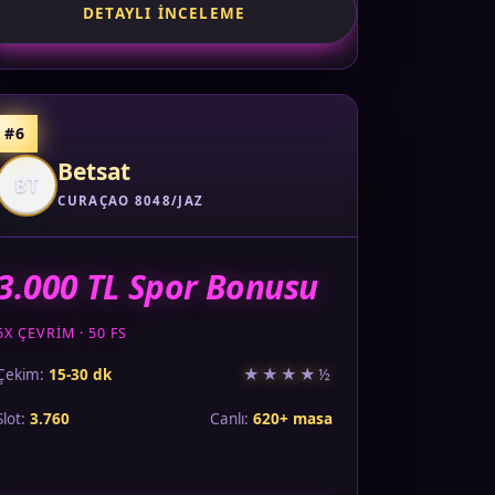
DETAYLI İNCELEME
#6
Betsat
BT
CURAÇAO 8048/JAZ
3.000 TL Spor Bonusu
6X ÇEVRIM · 50 FS
★★★★½
Çekim:
15-30 dk
Slot:
3.760
Canlı:
620+ masa