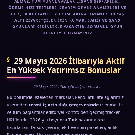
ALMAZ; TÜM PUANLAMALAR LISANS ŞEFFAFLIĞI,
ÖDEME HIZI TESTLERI, ÇEVRIM ORANI ANALIZLERI VE
GERÇEK KULLANICI YORUMLARINA DAYANIR. 18 YAŞ
ALTI ZIYARETÇILER IÇIN KUMAR, BAHIS VE ŞANS
OYUNLARI KESINLIKLE YASAKTIR. SORUMLU OYUN
BILINCIYLE OYNAYINIZ.
29 Mayıs 2026 İtibarıyla Aktif
En Yüksek Yatırımsız Bonuslar
29 Mayıs 2026 itibarıyla doğrulanmıştır
Bu bölümde listelenen markalar, kendi affiliate ağlarımız
üzerinden
resmi iş ortaklığı çerçevesinde
izlenmekte
ve tüm bağlantılar editöryel kontrolden geçmiş tracker
URL'leridir. 2026 yılı boyunca Türk pazarına özel
hazırlanan. Düşük çevrim, ek free spin paketleri, anlık
Papara iadesi. Hızlı çekim opsiyonu sunan