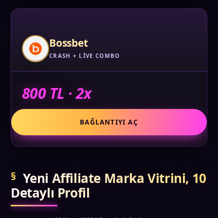
Bossbet
CRASH + LIVE COMBO
800 TL · 2x
BAĞLANTIYI AÇ
Yeni Affiliate Marka Vitrini, 10
Detaylı Profil