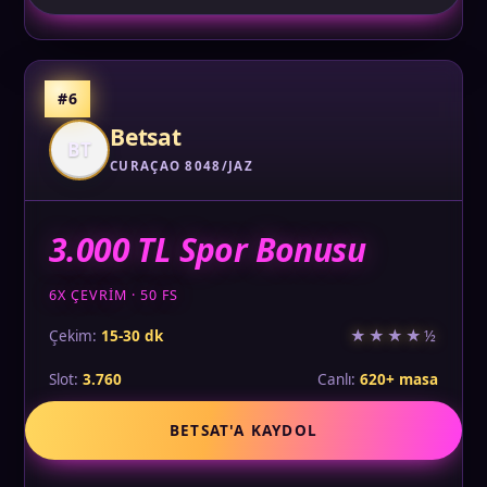
#6
Betsat
BT
CURAÇAO 8048/JAZ
3.000 TL Spor Bonusu
6X ÇEVRIM · 50 FS
★★★★½
Çekim:
15-30 dk
Slot:
3.760
Canlı:
620+ masa
BETSAT'A KAYDOL