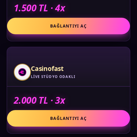
1.500 TL · 4x
BAĞLANTIYI AÇ
Casinofast
LIVE STÜDYO ODAKLI
2.000 TL · 3x
BAĞLANTIYI AÇ