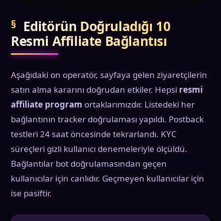
Editörün Doğruladığı 10
Resmi Affiliate Bağlantısı
Aşağıdaki on operatör, sayfaya gelen ziyaretçilerin
satın alma kararını doğrudan etkiler. Hepsi
resmi
affiliate program
ortaklarımızdır. Listedeki her
bağlantının tracker doğrulaması yapıldı. Postback
testleri 24 saat öncesinde tekrarlandı. KYC
süreçleri gizli kullanıcı denemeleriyle ölçüldü.
Bağlantılar bot doğrulamasından geçen
kullanıcılar için canlıdır. Geçmeyen kullanıcılar için
ise pasiftir.