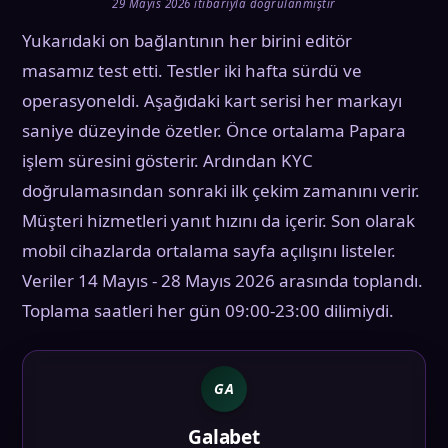
29 Mayıs 2026 itibarıyla doğrulanmıştır
Yukarıdaki on bağlantının her birini editör
masamız test etti. Testler iki hafta sürdü ve
operasyoneldi. Aşağıdaki kart serisi her markayı
saniye düzeyinde özetler. Önce ortalama Papara
işlem süresini gösterir. Ardından KYC
doğrulamasından sonraki ilk çekim zamanını verir.
Müşteri hizmetleri yanıt hızını da içerir. Son olarak
mobil cihazlarda ortalama sayfa açılışını listeler.
Veriler 14 Mayıs - 28 Mayıs 2026 arasında toplandı.
Toplama saatleri her gün 09:00-23:00 dilimiydi.
Galabet