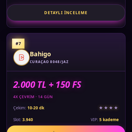
DETAYLI İNCELEME
#7
Bahigo
CURAÇAO 8048/JAZ
2.000 TL + 150 FS
4X ÇEVRIM · 14 GÜN
★★★★
Çekim:
10-20 dk
Slot:
3.940
VIP:
5 kademe