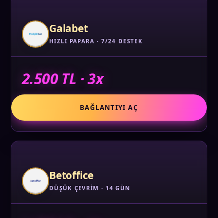
Galabet
HIZLI PAPARA · 7/24 DESTEK
2.500 TL · 3x
BAĞLANTIYI AÇ
Betoffice
DÜŞÜK ÇEVRIM · 14 GÜN