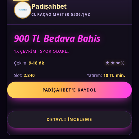
Padişahbet
CURAÇAO MASTER 5536/JAZ
900 TL Bedava Bahis
1X ÇEVRIM · SPOR ODAKLI
★★★½
Çekim:
9-18 dk
Slot:
2.840
Yatırım:
10 TL min.
PADIŞAHBET'E KAYDOL
DETAYLI İNCELEME