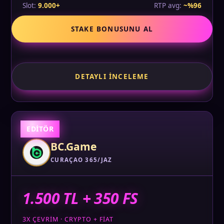
Slot:
9.000+
RTP avg:
~%96
STAKE BONUSUNU AL
DETAYLI İNCELEME
EDİTÖR
BC.Game
CURAÇAO 365/JAZ
1.500 TL + 350 FS
3X ÇEVRIM · CRYPTO + FIAT