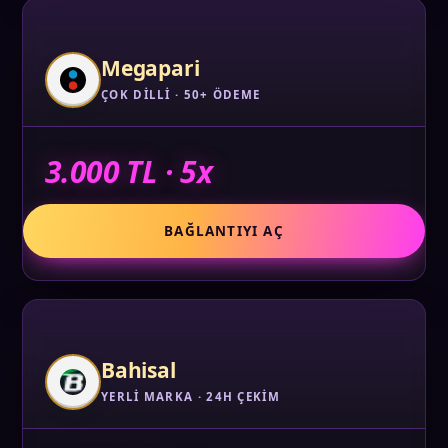
Megapari
ÇOK DILLI · 50+ ÖDEME
3.000 TL · 5x
BAĞLANTIYI AÇ
Bahisal
YERLI MARKA · 24H ÇEKIM