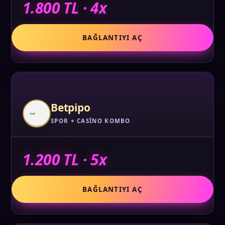
1.800 TL · 4x
BAĞLANTIYI AÇ
Betpipo
SPOR + CASINO KOMBO
1.200 TL · 5x
BAĞLANTIYI AÇ