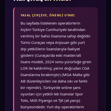
YASAL ÇERÇEVE, ÖNEMLI UYARI
Bu sayfada listelenen operatörlerin
hiçbiri
Türkiye Cumhuriyeti tarafından
verilmiş bir bahis lisansına sahip değildir.
Tümü Curaçao veya Anjouan gibi yurt
dışı yetkililerin lisanslarıyla faaliyet
gösterir (Curaçao'da eski master/alt
lisans modeli, 2024 sonu yürürlüğe giren
LOK ile kaldırılmış; yerini doğrudan CGA
lisanslarına bırakmıştır) (MGA Malta gibi
AB düzenleyicileri ise daha sıkı ve farklı
bir rejimdir). Türkiye'de online şans
oyunları için yetkili tek lisanslar Spor
Toto, Milli Piyango ve TJK (at yarışı)
bünyesindedir. Yurt dışı operatörlerin