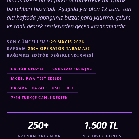
olmak üzere on iki farklı parametrede tarayarak
bu rehberi hazırladı. Aşağıda yer alan 12 isim, son
altı haftada yaptığımız bizzat para yatırma, çekim
ve canlı destek testlerinden geçen kazananlardır.
SON GÜNCELLEME:
29 MAYIS 2026
KAPSAM:
250+ OPERATÖR TARAMASI
BAĞIMSIZ EDITÖR DEĞERLENDIRMESI
EDITÖR ONAYLI
CURAÇAO 1668/JAZ
MOBIL PWA TEST EDILDI
PAPARA · HAVALE · USDT · BTC
7/24 TÜRKÇE CANLI DESTEK
250+
1.500 TL
TARANAN OPERATÖR
EN YÜKSEK BONUS