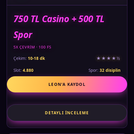
750 TL Casino + 500 TL
Spor
5X ÇEVRIM · 100 FS
★★★★½
Çekim:
10-18 dk
Slot:
4.880
Spor:
32 disiplin
LEON'A KAYDOL
DETAYLI İNCELEME