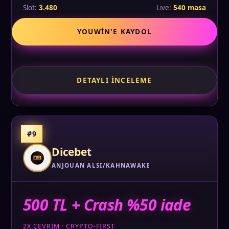
Slot:
3.480
Live:
540 masa
YOUWIN'E KAYDOL
DETAYLI İNCELEME
#9
Dicebet
ANJOUAN ALSI/KAHNAWAKE
500 TL + Crash %50 iade
2X ÇEVRIM · CRYPTO-FIRST