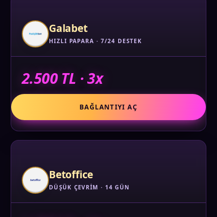
Galabet
HIZLI PAPARA · 7/24 DESTEK
2.500 TL · 3x
BAĞLANTIYI AÇ
Betoffice
DÜŞÜK ÇEVRIM · 14 GÜN