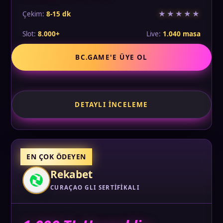
★★★★★
Çekim:
8-15 dk
Slot:
8.000+
Live:
1.040 masa
BC.GAME'E ÜYE OL
DETAYLI İNCELEME
EN ÇOK ÖDEYEN
Rekabet
CURAÇAO GLI SERTIFIKALI