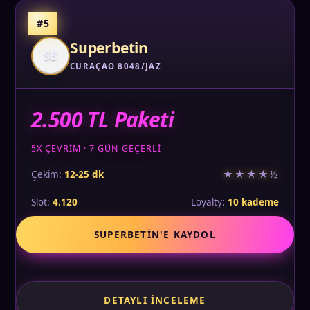
#5
Superbetin
SB
CURAÇAO 8048/JAZ
2.500 TL Paketi
5X ÇEVRIM · 7 GÜN GEÇERLI
★★★★½
Çekim:
12-25 dk
Slot:
4.120
Loyalty:
10 kademe
SUPERBETIN'E KAYDOL
DETAYLI İNCELEME