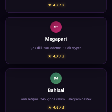
★ 4.3 / 5
Megapari
Çok dilli · 50+ ödeme · 11 dk crypto
★ 4.7 / 5
Bahisal
Yerli iletişim · 24h içinde çekim · Telegram destek
★ 4.4 / 5