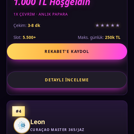
1.000 TL Hoşgeldin
1X ÇEVRIM · ANLIK PAPARA
★★★★★
Çekim:
3-8 dk
Slot:
5.500+
Maks. günlük:
250k TL
REKABET'E KAYDOL
DETAYLI İNCELEME
#4
Leon
CURAÇAO MASTER 365/JAZ