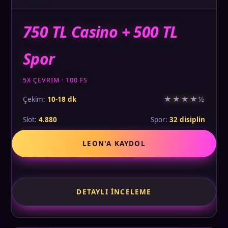
750 TL Casino + 500 TL
Spor
5X ÇEVRIM · 100 FS
★★★★½
Çekim:
10-18 dk
Slot:
4.880
Spor:
32 disiplin
LEON'A KAYDOL
DETAYLI İNCELEME