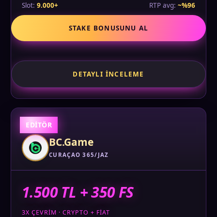
Slot:
9.000+
RTP avg:
~%96
STAKE BONUSUNU AL
DETAYLI İNCELEME
EDİTÖR
BC.Game
CURAÇAO 365/JAZ
1.500 TL + 350 FS
3X ÇEVRIM · CRYPTO + FIAT