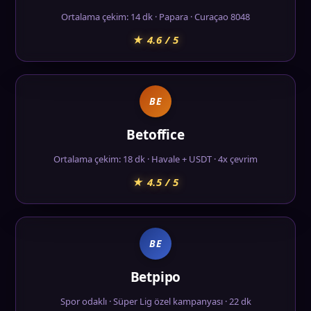
Ortalama çekim: 14 dk · Papara · Curaçao 8048
★ 4.6 / 5
Betoffice
Ortalama çekim: 18 dk · Havale + USDT · 4x çevrim
★ 4.5 / 5
Betpipo
Spor odaklı · Süper Lig özel kampanyası · 22 dk