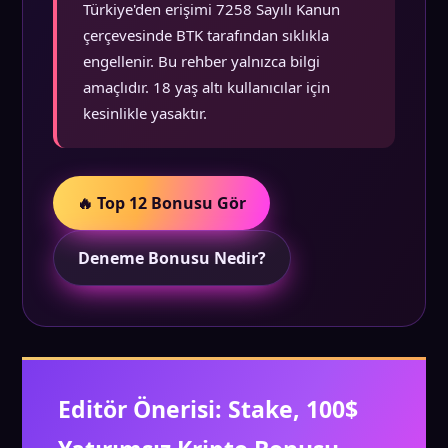
Türkiye'den erişimi 7258 Sayılı Kanun
çerçevesinde BTK tarafından sıklıkla
engellenir. Bu rehber yalnızca bilgi
amaçlıdır. 18 yaş altı kullanıcılar için
kesinlikle yasaktır.
🔥 Top 12 Bonusu Gör
Deneme Bonusu Nedir?
Editör Önerisi: Stake, 100$