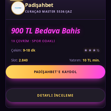
Padişahbet
CURAÇAO MASTER 5536/JAZ
900 TL Bedava Bahis
1X ÇEVRIM · SPOR ODAKLI
★★★½
Çekim:
9-18 dk
Slot:
2.840
Yatırım:
10 TL min.
PADIŞAHBET'E KAYDOL
DETAYLI İNCELEME