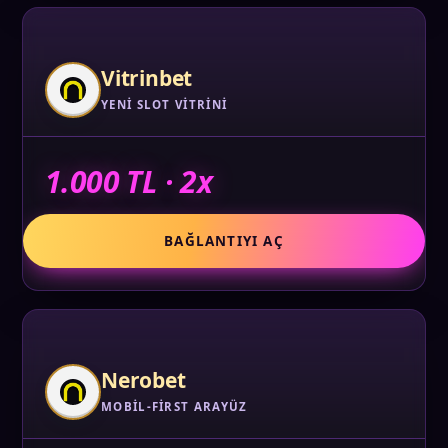
Vitrinbet
YENI SLOT VITRINI
1.000 TL · 2x
BAĞLANTIYI AÇ
Nerobet
MOBIL-FIRST ARAYÜZ