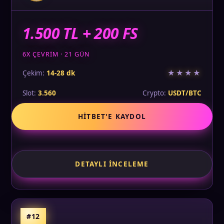
1.500 TL + 200 FS
6X ÇEVRIM · 21 GÜN
★★★★
Çekim:
14-28 dk
Slot:
3.560
Crypto:
USDT/BTC
HITBET'E KAYDOL
DETAYLI İNCELEME
#12