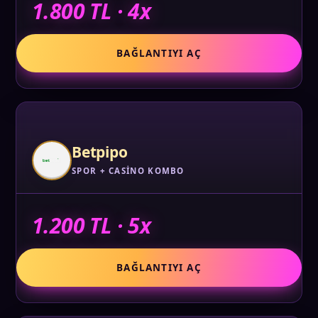
1.800 TL · 4x
BAĞLANTIYI AÇ
Betpipo
SPOR + CASINO KOMBO
1.200 TL · 5x
BAĞLANTIYI AÇ