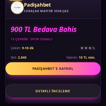
Padişahbet
CURAÇAO MASTER 5536/JAZ
900 TL Bedava Bahis
1X ÇEVRIM · SPOR ODAKLI
★★★½
Çekim:
9-18 dk
Slot:
2.840
Yatırım:
10 TL min.
PADIŞAHBET'E KAYDOL
DETAYLI İNCELEME