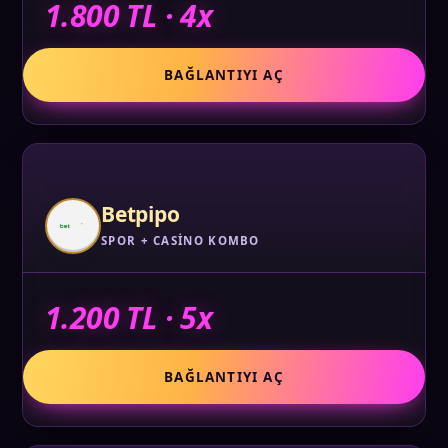
1.800 TL · 4x
BAĞLANTIYI AÇ
Betpipo
SPOR + CASINO KOMBO
1.200 TL · 5x
BAĞLANTIYI AÇ