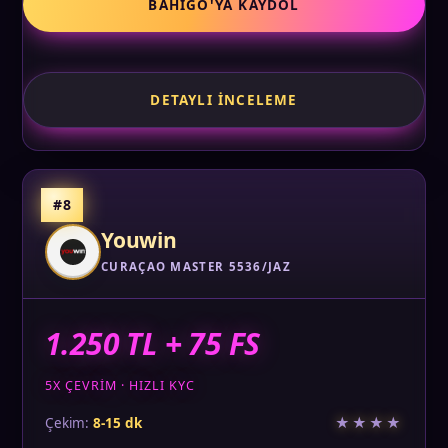
BAHIGO'YA KAYDOL
DETAYLI İNCELEME
#8
Youwin
CURAÇAO MASTER 5536/JAZ
1.250 TL + 75 FS
5X ÇEVRIM · HIZLI KYC
★★★★
Çekim:
8-15 dk