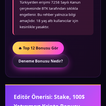
Türkiye'den erişimi 7258 Sayılı Kanun
çerçevesinde BTK tarafından sıklıkla
engellenir. Bu rehber yalnızca bilgi
amaçlıdır. 18 yaş altı kullanıcılar için
kesinlikle yasaktır.
🔥 Top 12 Bonusu Gör
Deneme Bonusu Nedir?
Editör Önerisi: Stake, 100$