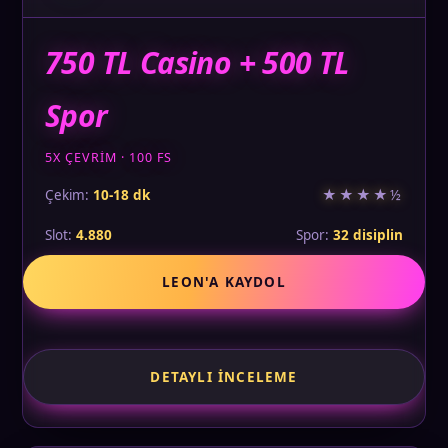
750 TL Casino + 500 TL
Spor
5X ÇEVRIM · 100 FS
★★★★½
Çekim:
10-18 dk
Slot:
4.880
Spor:
32 disiplin
LEON'A KAYDOL
DETAYLI İNCELEME