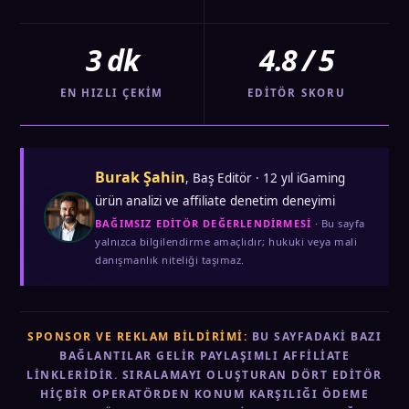
3 dk
4.8 / 5
EN HIZLI ÇEKIM
EDITÖR SKORU
Burak Şahin
, Baş Editör · 12 yıl iGaming
ürün analizi ve affiliate denetim deneyimi
BAĞIMSIZ EDITÖR DEĞERLENDIRMESI
· Bu sayfa
yalnızca bilgilendirme amaçlıdır; hukuki veya mali
danışmanlık niteliği taşımaz.
SPONSOR VE REKLAM BILDIRIMI:
BU SAYFADAKI BAZI
BAĞLANTILAR GELIR PAYLAŞIMLI AFFILIATE
LINKLERIDIR. SIRALAMAYI OLUŞTURAN DÖRT EDITÖR
HIÇBIR OPERATÖRDEN KONUM KARŞILIĞI ÖDEME