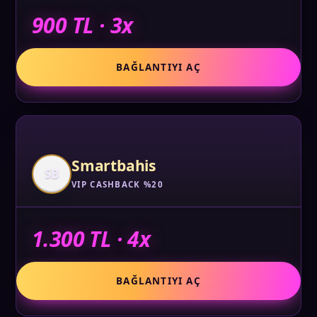
900 TL · 3x
BAĞLANTIYI AÇ
Smartbahis
SB
VIP CASHBACK %20
1.300 TL · 4x
BAĞLANTIYI AÇ