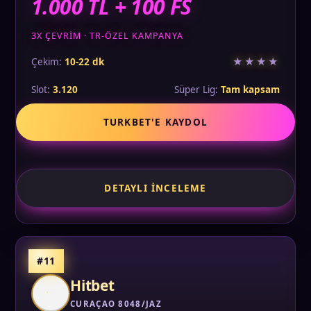
1.000 TL + 100 FS
3X ÇEVRIM · TR-ÖZEL KAMPANYA
★★★★
Çekim:
10-22 dk
Slot:
3.120
Süper Lig:
Tam kapsam
TURKBET'E KAYDOL
DETAYLI İNCELEME
#11
Hitbet
CURAÇAO 8048/JAZ