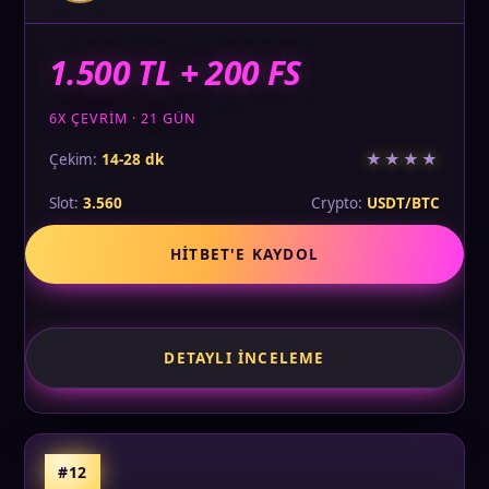
1.500 TL + 200 FS
6X ÇEVRIM · 21 GÜN
★★★★
Çekim:
14-28 dk
Slot:
3.560
Crypto:
USDT/BTC
HITBET'E KAYDOL
DETAYLI İNCELEME
#12